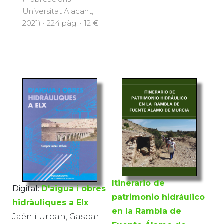
Universitat Alacant,
2021) · 224 pàg. · 12 €
Itinerario de
Digital:
D'aigua i obres
patrimonio hidráulico
hidràuliques a Elx
en la Rambla de
Jaén i Urban, Gaspar