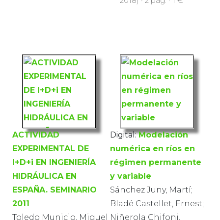
2018) · 2 pàg. · 1 €
ACTIVIDAD
Digital:
Modelación
EXPERIMENTAL DE
numérica en ríos en
I+D+i EN INGENIERÍA
régimen permanente
HIDRÁULICA EN
y variable
ESPAÑA. SEMINARIO
Sánchez Juny, Martí;
2011
Bladé Castellet, Ernest;
Toledo Municio, Miguel
Niñerola Chifoni,