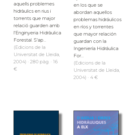
aquells problemes
en los que se
hidràulics en rius i
abordan aquellos
torrents que major
problemas hidráulicos
relació guarden amb
en ríos y torrentes
l'Enginyeria Hidràulica
que mayor relación
Forestal. S'ap...
guardan con la
(Edicions de la
Ingeniería Hidráulica
Universitat de Lleida,
For...
2004) · 280 pàg. · 16
(Edicions de la
€
Universitat de Lleida,
2004) · 4 €