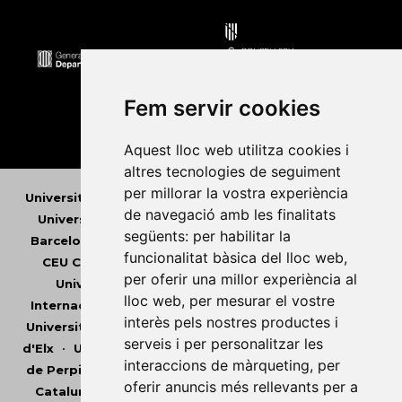
Fem servir cookies
Aquest lloc web utilitza cookies i
altres tecnologies de seguiment
per millorar la vostra experiència
Universitat Abat Oliba CEU
•
Universitat d'Alacant
•
de navegació amb les finalitats
Universitat d'Andorra
•
Universitat Autònoma de
següents:
per habilitar la
Barcelona
•
Universitat de Barcelona
•
Universitat
funcionalitat bàsica del lloc web
,
CEU Cardenal Herrera
•
Universitat de Girona
•
per oferir una millor experiència al
Universitat de les Illes Balears
•
Universitat
lloc web
,
per mesurar el vostre
Internacional de Catalunya
•
Universitat Jaume I
•
interès pels nostres productes i
Universitat de Lleida
•
Universitat Miguel Hernández
serveis i per personalitzar les
d'Elx
•
Universitat Oberta de Catalunya
•
Universitat
interaccions de màrqueting
,
per
de Perpinyà Via Domitia
•
Universitat Politècnica de
oferir anuncis més rellevants per a
Catalunya
•
Universitat Politècnica de València
•