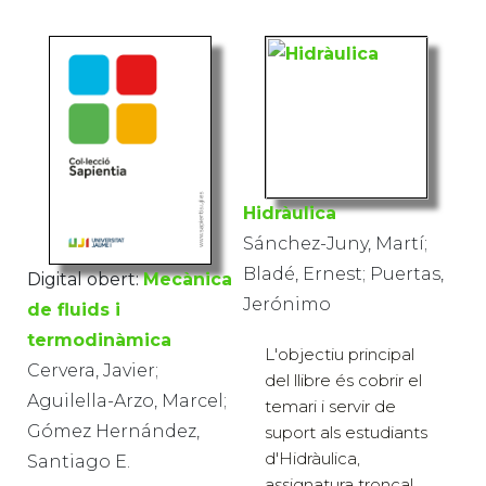
Hidràulica
Sánchez-Juny, Martí;
Bladé, Ernest; Puertas,
Digital obert:
Mecànica
Jerónimo
de fluids i
termodinàmica
L'objectiu principal
Cervera, Javier;
del llibre és cobrir el
Aguilella-Arzo, Marcel;
temari i servir de
Gómez Hernández,
suport als estudiants
d'Hidràulica,
Santiago E.
assignatura troncal