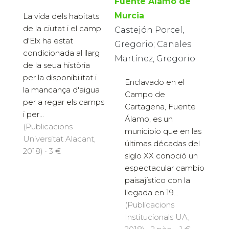
Fuente Álamo de
Murcia
La vida dels habitats
de la ciutat i el camp
Castejón Porcel,
d'Elx ha estat
Gregorio; Canales
condicionada al llarg
Martínez, Gregorio
de la seua història
per la disponibilitat i
Enclavado en el
la mancança d'aigua
Campo de
per a regar els camps
Cartagena, Fuente
i per...
Álamo, es un
(Publicacions
municipio que en las
Universitat Alacant,
últimas décadas del
2018) · 3 €
siglo XX conoció un
espectacular cambio
paisajístico con la
llegada en 19...
(Publicacions
Institucionals UA,