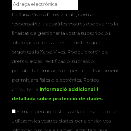
La Xarxa Vives d’Universitats, com a
responsable, tractarà les vostres dades amb la
finalitat de gestionar la vostra subscripció i
informar-vos dels actes i activitats que
organitza la Xarxa Vives. Podeu exercir els
drets d’accés, rectificació, supressió,
portabilitat, limitació o oposició al tractament
per mitjans físics o electrònics. Podeu
consultar la
informació addicional i
detallada sobre protecció de dades
.
Si marqueu aquesta casella, consentiu que
utilitzem les vostres dades per a enviar-vos
informació sobre els actes i activitats que