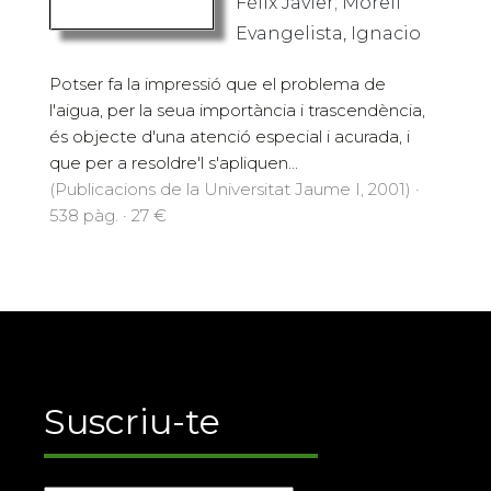
Félix Javier; Morell
Evangelista, Ignacio
Potser fa la impressió que el problema de
l'aigua, per la seua importància i trascendència,
és objecte d'una atenció especial i acurada, i
que per a resoldre'l s'apliquen...
(Publicacions de la Universitat Jaume I, 2001) ·
538 pàg. · 27 €
Suscriu-te