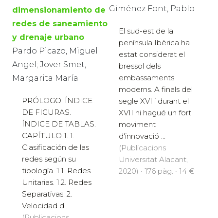
Giménez Font, Pablo
dimensionamiento de
redes de saneamiento
El sud-est de la
y drenaje urbano
península Ibèrica ha
Pardo Picazo, Miguel
estat considerat el
Angel; Jover Smet,
bressol dels
embassaments
Margarita María
moderns. A finals del
PRÓLOGO. ÍNDICE
segle XVI i durant el
DE FIGURAS.
XVII hi hagué un fort
ÍNDICE DE TABLAS.
moviment
CAPÍTULO 1. 1.
d'innovació ...
Clasificación de las
(Publicacions
redes según su
Universitat Alacant,
tipología. 1.1. Redes
2020) · 176 pàg. · 14 €
Unitarias. 1.2. Redes
Separativas. 2.
Velocidad d...
(Publicacions