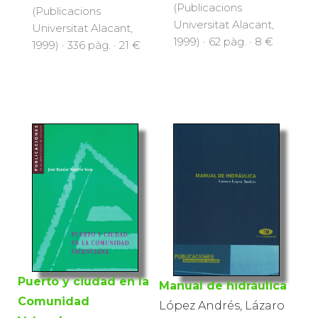
(Publicacions
(Publicacions
Universitat Alacant,
Universitat Alacant,
1999) · 62 pàg. · 8 €
1999) · 336 pàg. · 21 €
Puerto y ciudad en la
Manual de hidráulica
Comunidad
López Andrés, Lázaro