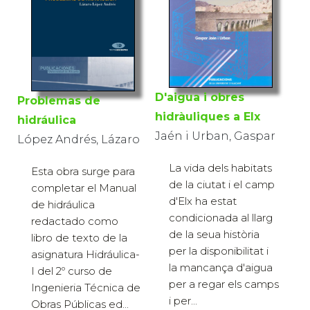
D'aigua i obres
Problemas de
hidràuliques a Elx
hidráulica
Jaén i Urban, Gaspar
López Andrés, Lázaro
La vida dels habitats
Esta obra surge para
de la ciutat i el camp
completar el Manual
d'Elx ha estat
de hidráulica
condicionada al llarg
redactado como
de la seua història
libro de texto de la
per la disponibilitat i
asignatura Hidráulica-
la mancança d'aigua
I del 2º curso de
per a regar els camps
Ingenieria Técnica de
i per...
Obras Públicas ed...