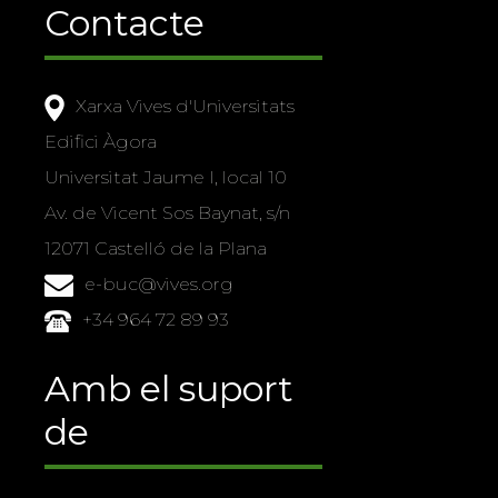
Contacte
Xarxa Vives d'Universitats
Edifici Àgora
Universitat Jaume I, local 10
Av. de Vicent Sos Baynat, s/n
12071 Castelló de la Plana
e-buc@vives.org
+34 964 72 89 93
Amb el suport
de