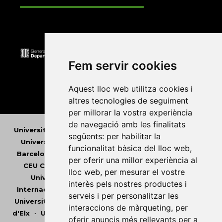
Fem servir cookies
Aquest lloc web utilitza cookies i
altres tecnologies de seguiment
per millorar la vostra experiència
de navegació amb les finalitats
Universitat Abat Oliba CEU
•
Universitat d'Alacant
•
següents:
per habilitar la
Universitat d'Andorra
•
Universitat Autònoma de
funcionalitat bàsica del lloc web
,
Barcelona
•
Universitat de Barcelona
•
Universitat
per oferir una millor experiència al
CEU Cardenal Herrera
•
Universitat de Girona
•
lloc web
,
per mesurar el vostre
Universitat de les Illes Balears
•
Universitat
interès pels nostres productes i
Internacional de Catalunya
•
Universitat Jaume I
•
serveis i per personalitzar les
Universitat de Lleida
•
Universitat Miguel Hernández
interaccions de màrqueting
,
per
d'Elx
•
Universitat Oberta de Catalunya
•
Universitat
oferir anuncis més rellevants per a