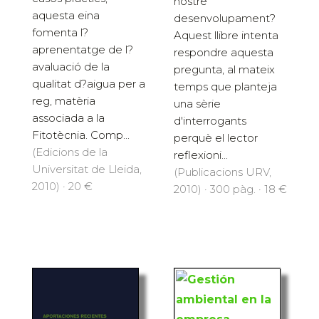
nostre
aquesta eina
desenvolupament?
fomenta l?
Aquest llibre intenta
aprenentatge de l?
respondre aquesta
avaluació de la
pregunta, al mateix
qualitat d?aigua per a
temps que planteja
reg, matèria
una sèrie
associada a la
d'interrogants
Fitotècnia. Comp...
perquè el lector
(Edicions de la
reflexioni...
Universitat de Lleida,
(Publicacions URV,
2010) · 20 €
2010) · 300 pàg. · 18 €