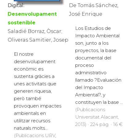
De Tomás Sánchez,
Digital:
José Enrique
Desenvolupament
sostenible
Los Estudios de
Saladié Borraz, Òscar;
Impacto Ambiental
Oliveras Samitier, Josep
son, junto a los
proyectos, la base
El nostre
documental del
desenvolupament
proceso
econòmic es
administrativo
sustenta gràcies a
llamado ?Evaluación
unes activitats que
del Impacto
generen riquesa,
Ambiental?, y
però també
constituyen la base ...
provoquen impactes
(Publicacions
ambientals en
Universitat Alacant,
utilitzar recursos
2013) · 224 pàg. · 16 €
naturals molts...
(Publicacions URV,