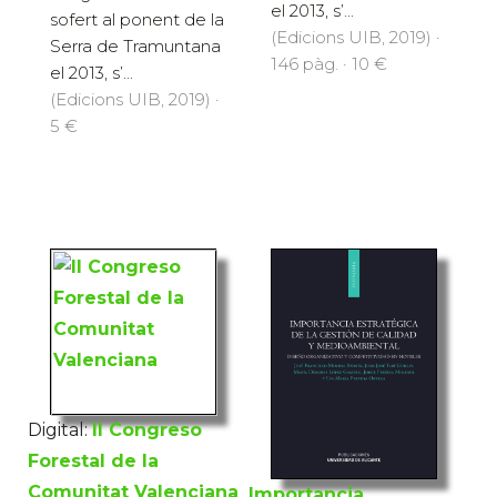
el 2013, s’...
sofert al ponent de la
(Edicions UIB, 2019) ·
Serra de Tramuntana
146 pàg. · 10 €
el 2013, s’...
(Edicions UIB, 2019) ·
5 €
Digital:
II Congreso
Forestal de la
Comunitat Valenciana
Importancia