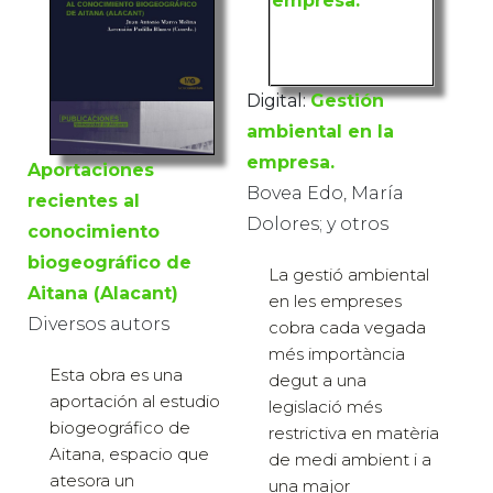
Digital:
Gestión
ambiental en la
empresa.
Aportaciones
Bovea Edo, María
recientes al
Dolores; y otros
conocimiento
biogeográfico de
La gestió ambiental
Aitana (Alacant)
en les empreses
Diversos autors
cobra cada vegada
més importància
Esta obra es una
degut a una
aportación al estudio
legislació més
biogeográfico de
restrictiva en matèria
Aitana, espacio que
de medi ambient i a
atesora un
una major