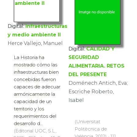
Digital:
Infraestructuras
y medio ambiente II
Herce Vallejo, Manuel
Digital:
CALIDAD Y
La Historia ha
SEGURIDAD
mostrado cómo las
ALIMENTARIA. RETOS
infraestructuras bien
DEL PRESENTE
concebidas fueron
Doménech Antich, Eva;
capaces de adecuar
Escriche Roberto,
armónicamente la
Isabel
capacidad de un
territorio y los
requerimientos del
(Universitat
desarrollo d...
Politècnica de
(Editorial UOC, S.L.,
València, 2012) · 111