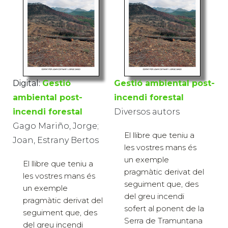
Digital:
Gestió
Gestió ambiental post-
ambiental post-
incendi forestal
incendi forestal
Diversos autors
Gago Mariño, Jorge;
El llibre que teniu a
Joan, Estrany Bertos
les vostres mans és
un exemple
El llibre que teniu a
pragmàtic derivat del
les vostres mans és
seguiment que, des
un exemple
del greu incendi
pragmàtic derivat del
sofert al ponent de la
seguiment que, des
Serra de Tramuntana
del greu incendi