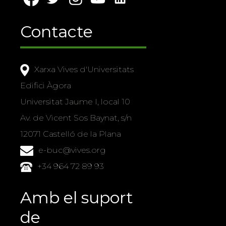
Contacte
Xarxa Vives d'Universitats
Edifici Àgora
Universitat Jaume I, local 10
Av. de Vicent Sos Baynat, s/n
12071 Castelló de la Plana
e-buc@vives.org
+34 964 72 89 93
Amb el suport
de