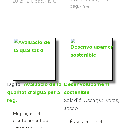
2012) · 210 pàg. · 15 €
pàg. · 4 €
Digital:
Avaluació de la
Desenvolupament
qualitat d'aigua per a
sostenible
reg.
Saladié, Òscar; Oliveras,
Josep
Mitjançant el
plantejament de
És sostenible el
casos pràctics,