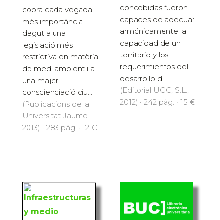
concebidas fueron
cobra cada vegada
capaces de adecuar
més importància
armónicamente la
degut a una
capacidad de un
legislació més
territorio y los
restrictiva en matèria
requerimientos del
de medi ambient i a
desarrollo d...
una major
(Editorial UOC, S.L.,
conscienciació ciu...
2012) · 242 pàg. · 15 €
(Publicacions de la
Universitat Jaume I,
2013) · 283 pàg. · 12 €