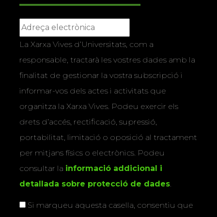
La Xarxa Vives d’Universitats, com a
responsable, tractarà les vostres dades amb la
finalitat de gestionar la vostra subscripció i
informar-vos dels actes i activitats que
organitza la Xarxa Vives. Podeu exercir els
drets d’accés, rectificació, supressió,
portabilitat, limitació o oposició al tractament
per mitjans físics o electrònics. Podeu
consultar la
informació addicional i
detallada sobre protecció de dades
.
Si marqueu aquesta casella, consentiu que