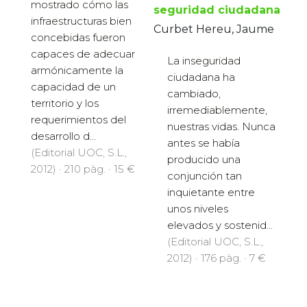
mostrado cómo las
seguridad ciudadana
infraestructuras bien
Curbet Hereu, Jaume
concebidas fueron
capaces de adecuar
La inseguridad
armónicamente la
ciudadana ha
capacidad de un
cambiado,
territorio y los
irremediablemente,
requerimientos del
nuestras vidas. Nunca
desarrollo d...
antes se había
(Editorial UOC, S.L.,
producido una
2012) · 210 pàg. · 15 €
conjunción tan
inquietante entre
unos niveles
elevados y sostenid...
(Editorial UOC, S.L.,
2012) · 176 pàg. · 7 €