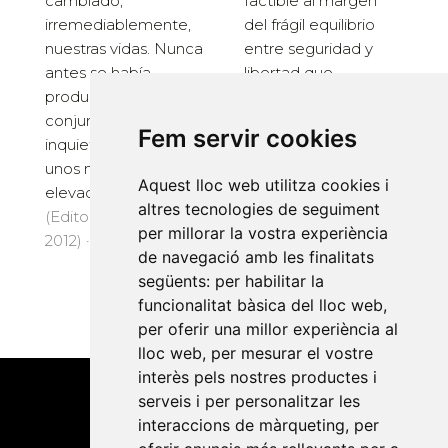
cambiado,
factible al margen
irremediablemente,
del frágil equilibrio
nuestras vidas. Nunca
entre seguridad y
antes se había
libertad que,
producido una
inevitablemente,
conjunción tan
genera
Fem servir cookies
inquietante entre
incertidumbre. No
unos niveles
tiene sentido, pues,...
Aquest lloc web utilitza cookies i
elevados y sostenid...
(Editorial UOC, S.L.,
altres tecnologies de seguiment
(Editorial UOC, S.L.,
2012) · 204 pàg. · 16 €
per millorar la vostra experiència
2012) · 176 pàg. · 16 €
de navegació amb les finalitats
següents:
per habilitar la
funcionalitat bàsica del lloc web
,
per oferir una millor experiència al
lloc web
,
per mesurar el vostre
interès pels nostres productes i
serveis i per personalitzar les
interaccions de màrqueting
,
per