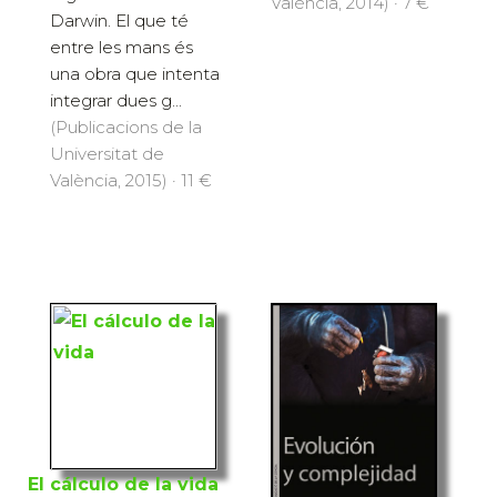
València, 2014) · 7 €
Darwin. El que té
entre les mans és
una obra que intenta
integrar dues g...
(Publicacions de la
Universitat de
València, 2015) · 11 €
El cálculo de la vida