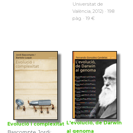
Universitat de
València, 2012) · 198
pàg. · 19 €
L'evolució, de Darwin
Evolució i complexitat
al genoma
Bascompte, Jordi;