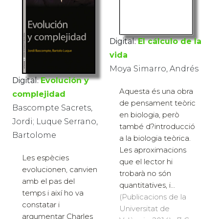
Digital:
El cálculo de la
vida
Moya Simarro, Andrés
Digital:
Evolución y
Aquesta és una obra
complejidad
de pensament teòric
Bascompte Sacrets,
en biologia, però
Jordi; Luque Serrano,
també d?introducció
Bartolome
a la biologia teòrica.
Les aproximacions
Les espècies
que el lector hi
evolucionen, canvien
trobarà no són
amb el pas del
quantitatives, i...
temps i així ho va
(Publicacions de la
constatar i
Universitat de
argumentar Charles