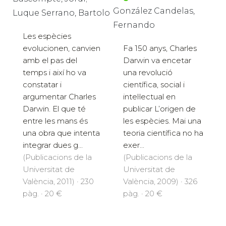
González Candelas,
Luque Serrano, Bartolo
Fernando
Les espècies
Fa 150 anys, Charles
evolucionen, canvien
Darwin va encetar
amb el pas del
una revolució
temps i així ho va
científica, social i
constatar i
intel·lectual en
argumentar Charles
publicar L’origen de
Darwin. El que té
les espècies. Mai una
entre les mans és
teoria científica no ha
una obra que intenta
exer...
integrar dues g...
(Publicacions de la
(Publicacions de la
Universitat de
Universitat de
València, 2009) · 326
València, 2011) · 230
pàg. · 20 €
pàg. · 20 €