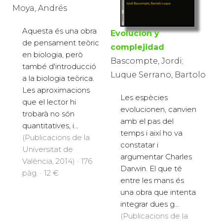
Moya, Andrés
Aquesta és una obra
Evolución y
de pensament teòric
complejidad
en biologia, però
Bascompte, Jordi;
també d'introducció
Luque Serrano, Bartolo
a la biologia teòrica.
Les aproximacions
Les espècies
que el lector hi
evolucionen, canvien
trobarà no són
amb el pas del
quantitatives, i...
temps i així ho va
(Publicacions de la
constatar i
Universitat de
argumentar Charles
València, 2014) · 176
Darwin. El que té
pàg. · 12 €
entre les mans és
una obra que intenta
integrar dues g...
(Publicacions de la