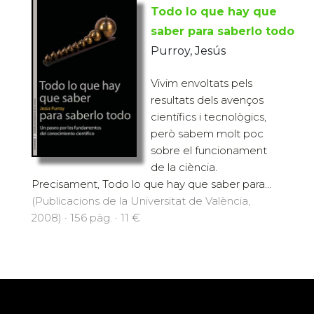
Todo lo que hay que
saber para saberlo todo
Purroy, Jesús
Vivim envoltats pels
resultats dels avenços
científics i tecnològics,
però sabem molt poc
sobre el funcionament
de la ciència.
Precisament, Todo lo que hay que saber para...
(Publicacions de la Universitat de València,
2008) · 156 pàg. · 11 €