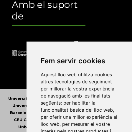
Amb el suport
de
Fem servir cookies
Aquest lloc web utilitza cookies i
altres tecnologies de seguiment
per millorar la vostra experiència
de navegació amb les finalitats
Universitat Abat Oliba CEU
•
Universitat d'Alacant
•
següents:
per habilitar la
Universitat d'Andorra
•
Universitat Autònoma de
funcionalitat bàsica del lloc web
,
Barcelona
•
Universitat de Barcelona
•
Universitat
per oferir una millor experiència al
CEU Cardenal Herrera
•
Universitat de Girona
•
lloc web
,
per mesurar el vostre
Universitat de les Illes Balears
•
Universitat
interès pels nostres productes i