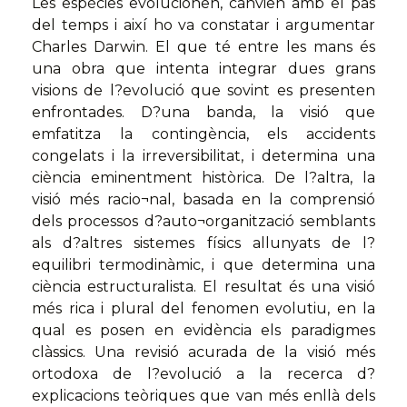
Les espècies evolucionen, canvien amb el pas
del temps i així ho va constatar i argumentar
Charles Darwin. El que té entre les mans és
una obra que intenta integrar dues grans
visions de l?evolució que sovint es presenten
enfrontades. D?una banda, la visió que
emfatitza la contingència, els accidents
congelats i la irreversibilitat, i determina una
ciència eminentment històrica. De l?altra, la
visió més racio¬nal, basada en la comprensió
dels processos d?auto¬organització semblants
als d?altres sistemes físics allunyats de l?
equilibri termodinàmic, i que determina una
ciència estructuralista. El resultat és una visió
més rica i plural del fenomen evolutiu, en la
qual es posen en evidència els paradigmes
clàssics. Una revisió acurada de la visió més
ortodoxa de l?evolució a la recerca d?
explicacions teòriques que van més enllà dels