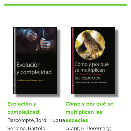
Evolución y
Cómo y por qué se
complejidad
multiplican las
Bascompte, Jordi; Luque
especies
Serrano, Bartolo
Grant, B. Rosemary;