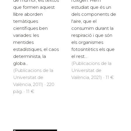
de l'humor, els textos
l'oxigen. Hem
que formen aquest
estudiat que és un
llibre aborden
dels components de
temàtiques
l'aire, que el
científiques ben
consumim durant la
variades: les
respiració i que són
mentides
els organismes
estadístiques, el caos
fotosintètics els que
determinista, la
el rest...
globa...
(Publicacions de la
(Publicacions de la
Universitat de
Universitat de
València, 2021) · 11 €
València, 2011) · 220
pàg. · 11 €