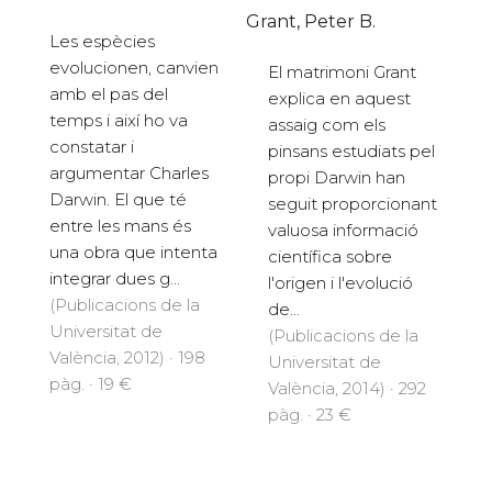
Grant, Peter B.
Les espècies
evolucionen, canvien
El matrimoni Grant
amb el pas del
explica en aquest
temps i així ho va
assaig com els
constatar i
pinsans estudiats pel
argumentar Charles
propi Darwin han
Darwin. El que té
seguit proporcionant
entre les mans és
valuosa informació
una obra que intenta
científica sobre
integrar dues g...
l'origen i l'evolució
(Publicacions de la
de...
Universitat de
(Publicacions de la
València, 2012) · 198
Universitat de
pàg. · 19 €
València, 2014) · 292
pàg. · 23 €