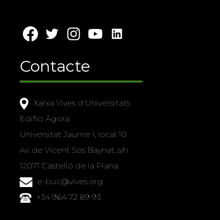
Contacte
Xarxa Vives d'Universitats
Edifici Àgora
Universitat Jaume I, local 10
Av. de Vicent Sos Baynat, s/n
12071 Castelló de la Plana
e-buc@vives.org
+34 964 72 89 93