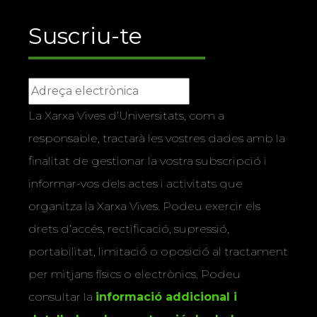
Suscriu-te
La Xarxa Vives d’Universitats, com a
responsable, tractarà les vostres dades amb la
finalitat de gestionar la vostra subscripció i
informar-vos dels actes i activitats que
organitza la Xarxa Vives. Podeu exercir els
drets d’accés, rectificació, supressió,
portabilitat, limitació o oposició al tractament
per mitjans físics o electrònics. Podeu
consultar la
informació addicional i