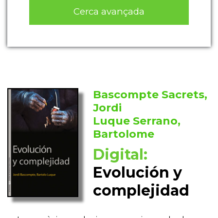
Cerca avançada
Bascompte Sacrets,
Jordi
Luque Serrano,
Bartolome
Digital:
Evolución y
complejidad