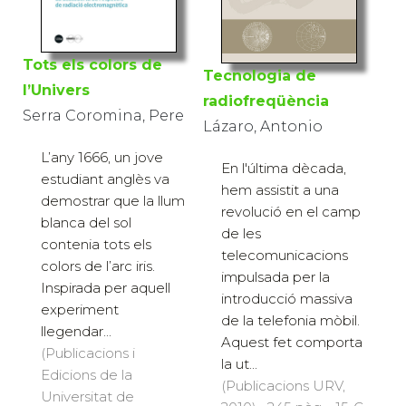
Tots els colors de
Tecnologia de
l’Univers
radiofreqüència
Serra Coromina, Pere
Lázaro, Antonio
L’any 1666, un jove
En l'última dècada,
estudiant anglès va
hem assistit a una
demostrar que la llum
revolució en el camp
blanca del sol
de les
contenia tots els
telecomunicacions
colors de l’arc iris.
impulsada per la
Inspirada per aquell
introducció massiva
experiment
de la telefonia mòbil.
llegendar...
Aquest fet comporta
(Publicacions i
la ut...
Edicions de la
(Publicacions URV,
Universitat de