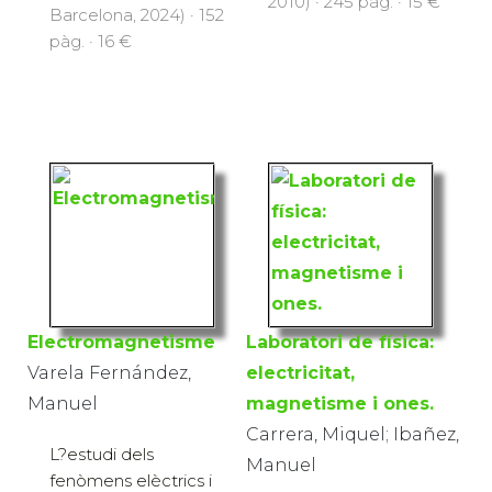
2010) · 245 pàg. · 15 €
Barcelona, 2024) · 152
pàg. · 16 €
Electromagnetisme
Laboratori de física:
Varela Fernández,
electricitat,
Manuel
magnetisme i ones.
Carrera, Miquel; Ibañez,
L?estudi dels
Manuel
fenòmens elèctrics i