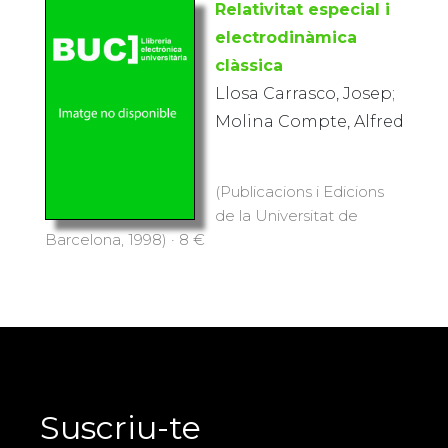
Relativitat especial i
electrodinàmica
clàssica
Llosa Carrasco, Josep;
Molina Compte, Alfred
(Publicacions i Edicions
de la Universitat de
Barcelona, 1998) · 8 €
Suscriu-te