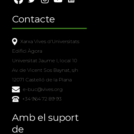
Contacte
Xarxa Vives d'Universitats
Edifici Àgora
Universitat Jaume I, local 10
Av. de Vicent Sos Baynat, s/n
12071 Castelló de la Plana
e-buc@vives.org
+34 964 72 89 93
Amb el suport
de