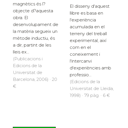
magnètics és l?
El disseny d'aquest
objecte d?aquesta
llibre es basa en
obra. El
l'experiència
desenvolupament de
acumulada en el
la matèria segueix un
terreny del treball
mètode inductiu, és
experimental, així
a dir, partint de les
com en el
lleis ex...
coneixement i
(Publicacions i
l'intercanvi
Edicions de la
d'experiències amb
Universitat de
professio...
Barcelona, 2006) · 20
(Edicions de la
€
Universitat de Lleida,
1998) · 79 pàg. · 6 €