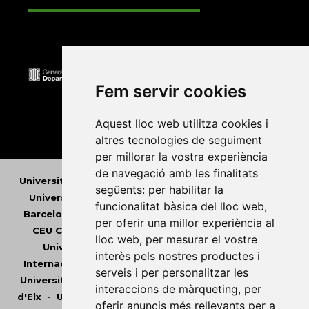
Fem servir cookies
Aquest lloc web utilitza cookies i
altres tecnologies de seguiment
per millorar la vostra experiència
de navegació amb les finalitats
Universitat Abat Oliba CEU
•
Universitat d'Alacant
•
següents:
per habilitar la
Universitat d'Andorra
•
Universitat Autònoma de
funcionalitat bàsica del lloc web
,
Barcelona
•
Universitat de Barcelona
•
Universitat
per oferir una millor experiència al
CEU Cardenal Herrera
•
Universitat de Girona
•
lloc web
,
per mesurar el vostre
Universitat de les Illes Balears
•
Universitat
interès pels nostres productes i
Internacional de Catalunya
•
Universitat Jaume I
•
serveis i per personalitzar les
Universitat de Lleida
•
Universitat Miguel Hernández
interaccions de màrqueting
,
per
d'Elx
•
Universitat Oberta de Catalunya
•
Universitat
oferir anuncis més rellevants per a