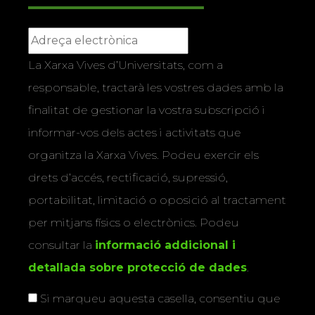
La Xarxa Vives d’Universitats, com a
responsable, tractarà les vostres dades amb la
finalitat de gestionar la vostra subscripció i
informar-vos dels actes i activitats que
organitza la Xarxa Vives. Podeu exercir els
drets d’accés, rectificació, supressió,
portabilitat, limitació o oposició al tractament
per mitjans físics o electrònics. Podeu
consultar la
informació addicional i
detallada sobre protecció de dades
.
Si marqueu aquesta casella, consentiu que