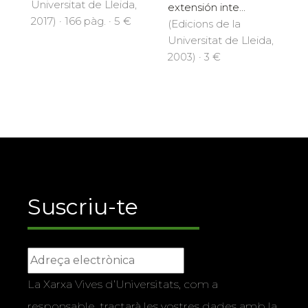
Universitat de Lleida,
extensión inte...
2017) · 166 pàg. · 5 €
(Edicions de la
Universitat de Lleida,
2003) · 3 €
Suscriu-te
La Xarxa Vives d’Universitats, com a
responsable, tractarà les vostres dades amb la