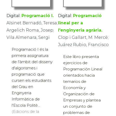
Digital:
Programació I.
Digital:
Programació
Alsinet Bernadó, Teresa;
lineal per a
Argelich Roma, Josep;
l'enginyeria agrària.
Vila Almenara, Sergi
Clop i Gallart, M. Mercè;
Juárez Rubio, Francisco
Programació I és la
primera assignatura
Este libro presenta
de l'àmbit del disseny
ejercicios de
d'algorismes i
Programación Lineal
programació que
orientados hacia
cursen els estudiants
temarios de
del Grau en
Economía y
Enginyeria
Organización de
Informàtica de
Empresas y plantea
l'Escola Politè...
un conjunto de
(Edicions de la
problemas de