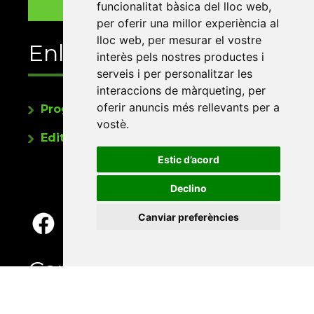
funcionalitat bàsica del lloc web
,
per oferir una millor experiència al
lloc web
,
per mesurar el vostre
Enllaços
interès pels nostres productes i
serveis i per personalitzar les
interaccions de màrqueting
,
per
oferir anuncis més rellevants per a
Programa de publicacions
vostè
.
Editorials universitàries a Twitter
Estic d’acord
Declino
Canviar preferències
Contacte