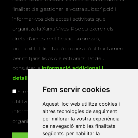
finalitat de gestionar la vostra subscripció i
informar-vos dels actes i activitats que
organitza la Xarxa Vives. Podeu exercir els
drets d’accés, rectificació, supressió,
portabilitat, limitació o oposició al tractament
per mitjans físics o electrònics. Podeu
consultar la
informació addicional i
detallada sobre protecció de dades
.
Fem servir cookies
Si marqueu aquesta casella, consentiu que
utilitzem les vostres dades per a enviar-vos
Aquest lloc web utilitza cookies i
altres tecnologies de seguiment
informació sobre els actes i activitats que
per millorar la vostra experiència
organitza la Xarxa Vives.
de navegació amb les finalitats
següents:
per habilitar la