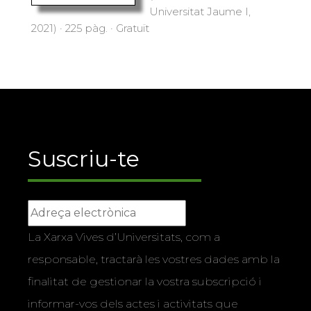
Universitat Jaume I,
2021) · 225 pàg. · Gratuït
Suscriu-te
La Xarxa Vives d’Universitats, com a
responsable, tractarà les vostres dades amb la
finalitat de gestionar la vostra subscripció i
informar-vos dels actes i activitats que