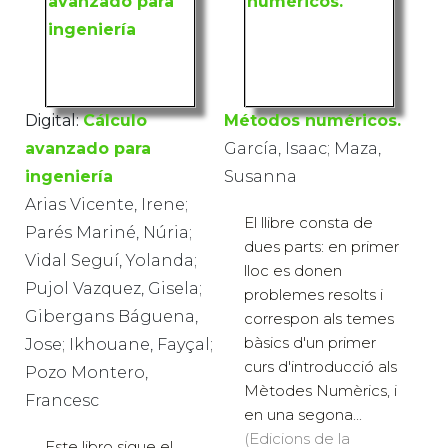
Digital:
Cálculo
Métodos numéricos.
avanzado para
García, Isaac; Maza,
ingeniería
Susanna
Arias Vicente, Irene;
El llibre consta de
Parés Mariné, Núria;
dues parts: en primer
Vidal Seguí, Yolanda;
lloc es donen
Pujol Vazquez, Gisela;
problemes resolts i
Gibergans Báguena,
correspon als temes
bàsics d'un primer
Jose; Ikhouane, Fayçal;
curs d'introducció als
Pozo Montero,
Mètodes Numèrics, i
Francesc
en una segona...
(Edicions de la
Este libro sigue el