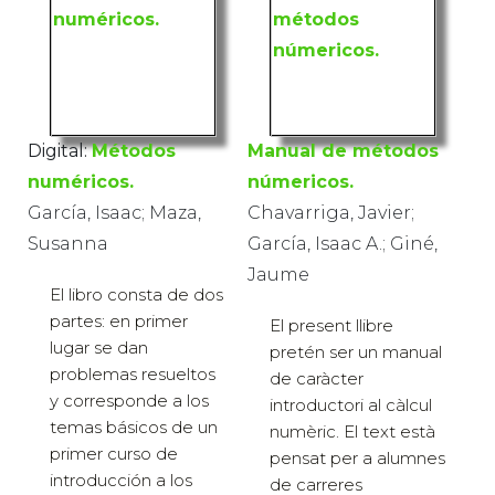
Digital:
Métodos
Manual de métodos
numéricos.
númericos.
García, Isaac; Maza,
Chavarriga, Javier;
Susanna
García, Isaac A.; Giné,
Jaume
El libro consta de dos
partes: en primer
El present llibre
lugar se dan
pretén ser un manual
problemas resueltos
de caràcter
y corresponde a los
introductori al càlcul
temas básicos de un
numèric. El text està
primer curso de
pensat per a alumnes
introducción a los
de carreres