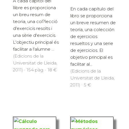
A cada capítol del
llibre es proporciona
En cada capítulo del
un breu resum de
libro se proporciona
teoria, una col?lecció
un breve resumen de
d'exercicis resolts i
teoría, una colección
una sèrie d'exercicis.
de ejercicios
L'objectiu principal és
resueltos y una serie
facilitar a l'alumne ...
de ejercicios. El
(Edicions de la
objetivo principal es
Universitat de Lleida,
facilitar al...
2011) · 154 pàg. · 18 €
(Edicions de la
Universitat de Lleida,
2011) · 5 €