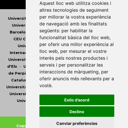
Aquest lloc web utilitza cookies i
altres tecnologies de seguiment
per millorar la vostra experiència
Universitat Abat Oliba CEU
•
Universitat d'Alacant
•
de navegació amb les finalitats
Universitat d'Andorra
•
Universitat Autònoma de
següents:
per habilitar la
Barcelona
•
Universitat de Barcelona
•
Universitat
funcionalitat bàsica del lloc web
,
CEU Cardenal Herrera
•
Universitat de Girona
•
per oferir una millor experiència al
Universitat de les Illes Balears
•
Universitat
lloc web
,
per mesurar el vostre
Internacional de Catalunya
•
Universitat Jaume I
•
interès pels nostres productes i
Universitat de Lleida
•
Universitat Miguel Hernández
serveis i per personalitzar les
d'Elx
•
Universitat Oberta de Catalunya
•
Universitat
interaccions de màrqueting
,
per
de Perpinyà Via Domitia
•
Universitat Politècnica de
oferir anuncis més rellevants per a
Catalunya
•
Universitat Politècnica de València
•
vostè
.
Universitat Pompeu Fabra
•
Universitat Ramon Llull
•
Universitat Rovira i Virgili
•
Universitat de Sàsser
•
Estic d’acord
Universitat de València
•
Universitat de Vic -
Universitat Central de Catalunya
Declino
Canviar preferències
Copyright © 2026
-
Xarxa Vives d'Universitats