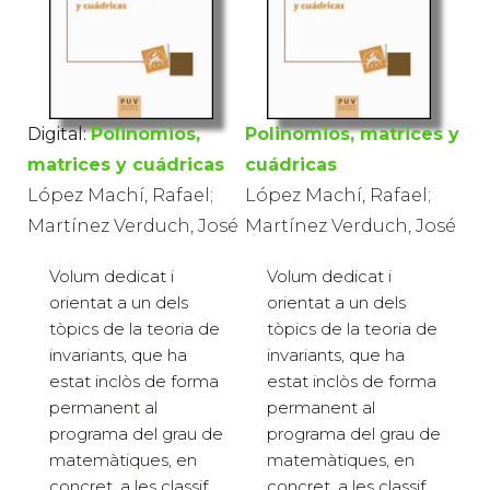
Digital:
Polinomios,
Polinomios, matrices y
matrices y cuádricas
cuádricas
López Machí, Rafael;
López Machí, Rafael;
Martínez Verduch, José
Martínez Verduch, José
Volum dedicat i
Volum dedicat i
orientat a un dels
orientat a un dels
tòpics de la teoria de
tòpics de la teoria de
invariants, que ha
invariants, que ha
estat inclòs de forma
estat inclòs de forma
permanent al
permanent al
programa del grau de
programa del grau de
matemàtiques, en
matemàtiques, en
concret, a les classif...
concret, a les classif...