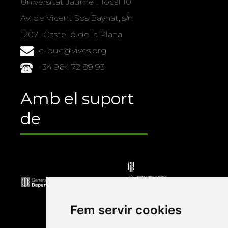
Universitat Jaume I, local 10
Av. de Vicent Sos Baynat, s/n
12071 Castelló de la Plana
e-buc@vives.org
+34 964 72 89 93
Amb el suport
de
Fem servir cookies