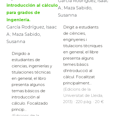
Garcia Rodríguez, Isaac
introducción al càlculo
A.; Maza Sabido,
para grados de
Susanna
ingeniería.
García Rodríguez, Isaac
Dirigit a estudiants
de ciències,
A.; Maza Sabido,
enginyeries i
Susanna
titulacions tècniques
en general, el llibre
Dirigido a
presenta alguns
estudiantes de
temes bàsics
ciencias, ingenierías y
d'introducció al
titulaciones técnicas
càlcul. Focalitzat
en general, el libro
principalment...
presenta algunos
(Edicions de la
temas básicos de
Universitat de Lleida,
introducción al
2013) · 220 pàg. · 20 €
cálculo. Focalizado
princip...
(Edicions de la