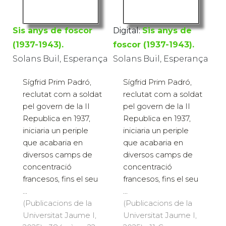
Sis anys de foscor
Digital:
Sis anys de
(1937-1943).
foscor (1937-1943).
Solans Buil, Esperança
Solans Buil, Esperança
Sígfrid Prim Padró,
Sígfrid Prim Padró,
reclutat com a soldat
reclutat com a soldat
pel govern de la II
pel govern de la II
Republica en 1937,
Republica en 1937,
iniciaria un periple
iniciaria un periple
que acabaria en
que acabaria en
diversos camps de
diversos camps de
concentració
concentració
francesos, fins el seu
francesos, fins el seu
...
...
(Publicacions de la
(Publicacions de la
Universitat Jaume I,
Universitat Jaume I,