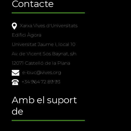
Contacte
Xarxa Vives d'Universitats
Edifici Àgora
Universitat Jaume I, local 10
Av. de Vicent Sos Baynat, s/n
12071 Castelló de la Plana
e-buc@vives.org
+34 964 72 89 93
Amb el suport
de