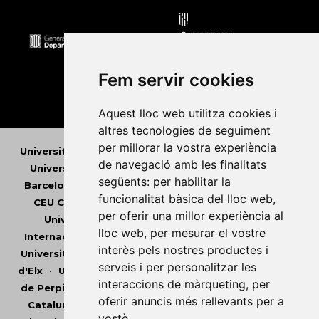
Fem servir cookies
Aquest lloc web utilitza cookies i
altres tecnologies de seguiment
per millorar la vostra experiència
Universitat Abat Oliba CEU
•
Universitat d'Alacant
•
de navegació amb les finalitats
Universitat d'Andorra
•
Universitat Autònoma de
següents:
per habilitar la
Barcelona
•
Universitat de Barcelona
•
Universitat
funcionalitat bàsica del lloc web
,
CEU Cardenal Herrera
•
Universitat de Girona
•
per oferir una millor experiència al
Universitat de les Illes Balears
•
Universitat
lloc web
,
per mesurar el vostre
Internacional de Catalunya
•
Universitat Jaume I
•
interès pels nostres productes i
Universitat de Lleida
•
Universitat Miguel Hernández
serveis i per personalitzar les
d'Elx
•
Universitat Oberta de Catalunya
•
Universitat
interaccions de màrqueting
,
per
de Perpinyà Via Domitia
•
Universitat Politècnica de
oferir anuncis més rellevants per a
Catalunya
•
Universitat Politècnica de València
•
vostè
.