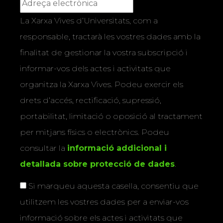
La Xarxa Vives d’Universitats, com a
responsable, tractarà les vostres dades amb la
finalitat de gestionar la vostra subscripció i
informar-vos dels actes i activitats que
organitza la Xarxa Vives. Podeu exercir els
drets d’accés, rectificació, supressió,
portabilitat, limitació o oposició al tractament
per mitjans físics o electrònics. Podeu
consultar la
informació addicional i
detallada sobre protecció de dades
.
Si marqueu aquesta casella, consentiu que
utilitzem les vostres dades per a enviar-vos
informació sobre els actes i activitats que