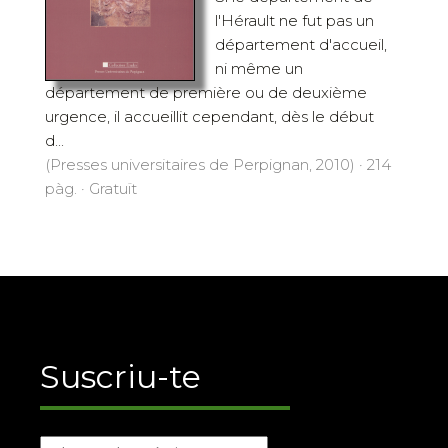
l'Hérault ne fut pas un
département d'accueil,
ni même un
département de première ou de deuxième
urgence, il accueillit cependant, dès le début
d...
(Presses universitaires de Perpignan, 2010) · 214
pàg. · Gratuït
Suscriu-te