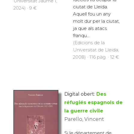
Universitat Jaume I,
ciutat de Lleida.
2024) · 9 €
Aquell fou un any
molt dur per la ciutat,
ja que als atacs
franqu...
(Edicions de la
Universitat de Lleida,
2008) · 116 pàg. · 12 €
Digital obert:
Des
réfugiés espagnols de
la guerre civile
Parello, Vincent
Si le département de