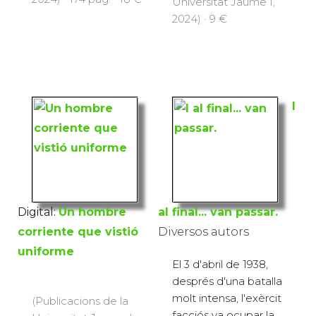
Universitat Jaume I,
2024) · 9 €
I
Digital:
Un hombre
al final... van passar.
corriente que vistió
Diversos autors
uniforme
El 3 d'abril de 1938,
després d'una batalla
molt intensa, l'exèrcit
(Publicacions de la
facciós va ocupar la