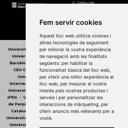
Fem servir cookies
Aquest lloc web utilitza cookies i
altres tecnologies de seguiment
per millorar la vostra experiència
Universitat Abat Oliba CEU
•
Universitat d'Alacant
•
de navegació amb les finalitats
Universitat d'Andorra
•
Universitat Autònoma de
següents:
per habilitar la
Barcelona
•
Universitat de Barcelona
•
Universitat
funcionalitat bàsica del lloc web
,
CEU Cardenal Herrera
•
Universitat de Girona
•
per oferir una millor experiència al
Universitat de les Illes Balears
•
Universitat
lloc web
,
per mesurar el vostre
Internacional de Catalunya
•
Universitat Jaume I
•
interès pels nostres productes i
Universitat de Lleida
•
Universitat Miguel Hernández
serveis i per personalitzar les
d'Elx
•
Universitat Oberta de Catalunya
•
Universitat
interaccions de màrqueting
,
per
de Perpinyà Via Domitia
•
Universitat Politècnica de
oferir anuncis més rellevants per a
Catalunya
•
Universitat Politècnica de València
•
vostè
.
Universitat Pompeu Fabra
•
Universitat Ramon Llull
•
Universitat Rovira i Virgili
•
Universitat de Sàsser
•