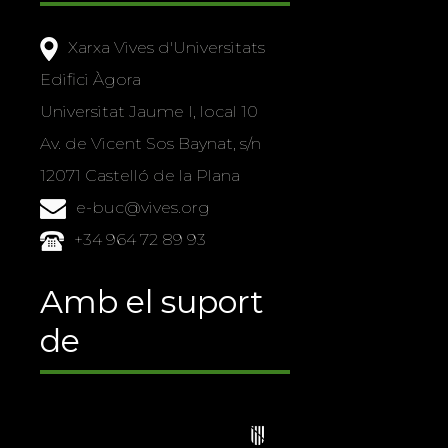
Xarxa Vives d'Universitats
Edifici Àgora
Universitat Jaume I, local 10
Av. de Vicent Sos Baynat, s/n
12071 Castelló de la Plana
e-buc@vives.org
+34 964 72 89 93
Amb el suport
de