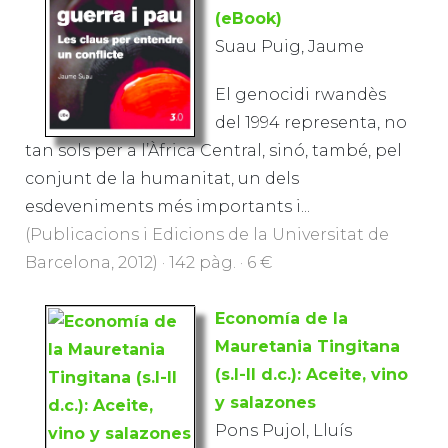
(eBook)
Suau Puig, Jaume
El genocidi rwandès
del 1994 representa, no
tan sols per a l’Àfrica Central, sinó, també, pel
conjunt de la humanitat, un dels
esdeveniments més importants i...
(Publicacions i Edicions de la Universitat de
Barcelona, 2012) · 142 pàg. · 6 €
Economía de la
Mauretania Tingitana
(s.I-II d.c.): Aceite, vino
y salazones
Pons Pujol, Lluís