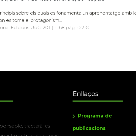
principis sobre els quals es fonamenta un aprenentatge amb les
 on es torna el protagonism...
rona. Edicions UdG, 2011) · 168 pàg. · 22 €
Enllaços
Programa de
ponsable, tractarà les
publicacions
nar la vostra subscripció i