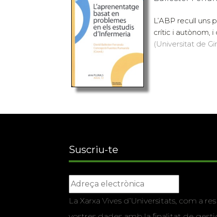
L’ABP recull uns 
crític i autònom, i
(Universitat de Gi
Suscriu-te
La Xarxa Vives d’Universitats, com a res
vostres dades amb la finalitat de gestio