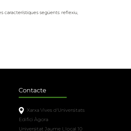
 característiques següents: reflexiu,
Contacte
Xarxa Vives d'Universitats
Edifici Àgora
Universitat Jaume I, local 10