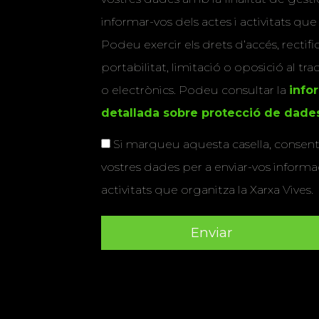
informar-vos dels actes i activitats que
Podeu exercir els drets d’accés, rectifi
portabilitat, limitació o oposició al tr
o electrònics. Podeu consultar la
info
detallada sobre protecció de dade
Si marqueu aquesta casella, consenti
vostres dades per a enviar-vos informac
activitats que organitza la Xarxa Vives.