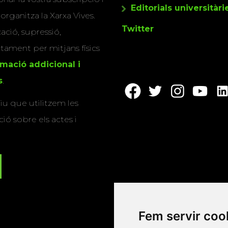
Editorials universitàri
 organitza la Xarxa Vives.
Twitter
cació, supressió,
actament per mitjans físics
rmació addicional i
s
.
u que utilitzem les
ió sobre els actes i
Fem servir coo