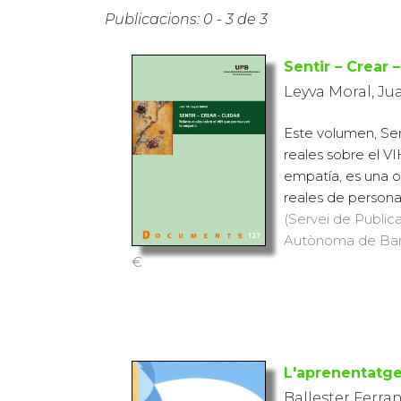
Publicacions: 0 - 3 de 3
Sentir – Crear 
Leyva Moral, Ju
Este volumen, Sent
reales sobre el 
empatía, es una o
reales de personas
(Servei de Publica
Autònoma de Barce
€
L'aprenentatge
Ballester Ferra