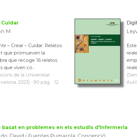
– Cuidar
Digit
an M.
Leyv
ir – Crear – Cuidar. Relatos
Este
VIH que promueven la
real
bra que recoge 16 relatos
empa
 que viven co...
real
cions de la Universitat
(Ser
lona, 2023) · 90 pàg. · 12
Autò
 basat en problemes en els estudis d'Infermeria
ndo, David i Fuentes Pumarola, Concepció