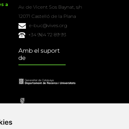
es a
Av. de Vicent Sos Baynat, s/n
12071 Castelló de la Plana
e-buc@vives.org
+34 964 72 89 93
Amb el suport
de
kies