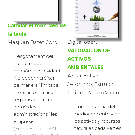
Canviar el món des de
la taula
Digital obert:
Masjuan Batet, Jordi
VALORACIÓN DE
L'esgotament del
ACTIVOS
nostre model
AMBIENTALES
econòmic és evident.
Aznar Bellver,
No podem créixer
Jerónimo; Estruch
de manera il·limitada.
I tots hi tenim una
Guitart, Arturo Vicente
responsabilitat; no
La importancia del
només les
medioambiente y de
administracions i les
los activos y recursos
emprese...
naturales cada vez es
(Eumo Editorial SAU,