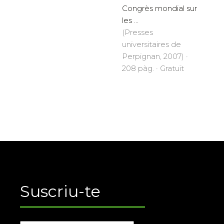
Congrès mondial sur
les ...
(Presses
universitaires de
Perpignan, 2007) ·
208 pàg. · Gratuït
Suscriu-te