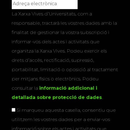
La Xarxa Vives d’Universitats, com a
responsable, tractarà les vostres dades amb la
finalitat de gestionar la vostra subscripció i
informar-vos dels actes i activitats que
organitza la Xarxa Vives. Podeu exercir els
drets d’accés, rectificació, supressió,
portabilitat, limitació o oposició al tractament
per mitjans físics o electrònics. Podeu
consultar la
informació addicional i
detallada sobre protecció de dades
.
Si marqueu aquesta casella, consentiu que
utilitzem les vostres dades per a enviar-vos
informació sobre els actes i activitats que