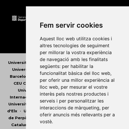
Fem servir cookies
Aquest lloc web utilitza cookies i
altres tecnologies de seguiment
per millorar la vostra experiència
de navegació amb les finalitats
Universitat Abat Oliba CEU
•
Universitat d'Alacant
•
següents:
per habilitar la
Universitat d'Andorra
•
Universitat Autònoma de
funcionalitat bàsica del lloc web
,
Barcelona
•
Universitat de Barcelona
•
Universitat
per oferir una millor experiència al
CEU Cardenal Herrera
•
Universitat de Girona
•
lloc web
,
per mesurar el vostre
Universitat de les Illes Balears
•
Universitat
interès pels nostres productes i
Internacional de Catalunya
•
Universitat Jaume I
•
serveis i per personalitzar les
Universitat de Lleida
•
Universitat Miguel Hernández
interaccions de màrqueting
,
per
d'Elx
•
Universitat Oberta de Catalunya
•
Universitat
oferir anuncis més rellevants per a
de Perpinyà Via Domitia
•
Universitat Politècnica de
vostè
.
Catalunya
•
Universitat Politècnica de València
•