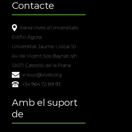
Contacte
Xarxa Vives d'Universitats
Edifici Àgora
Universitat Jaume I, local 10
Av. de Vicent Sos Baynat, s/n
12071 Castelló de la Plana
e-buc@vives.org
+34 964 72 89 93
Amb el suport
de