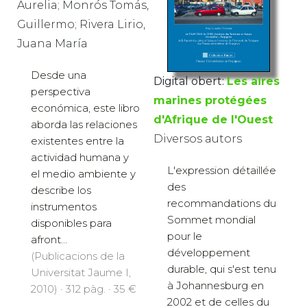
Aurelia; Monrós Tomás,
Guillermo; Rivera Lirio,
Juana María
Desde una
Digital obert:
Les aires
perspectiva
marines protégées
económica, este libro
d'Afrique de l'Ouest
aborda las relaciones
Diversos autors
existentes entre la
actividad humana y
L'expression détaillée
el medio ambiente y
des
describe los
recommandations du
instrumentos
Sommet mondial
disponibles para
pour le
afront...
développement
(Publicacions de la
durable, qui s'est tenu
Universitat Jaume I,
à Johannesburg en
2010) · 312 pàg. · 35 €
2002 et de celles du