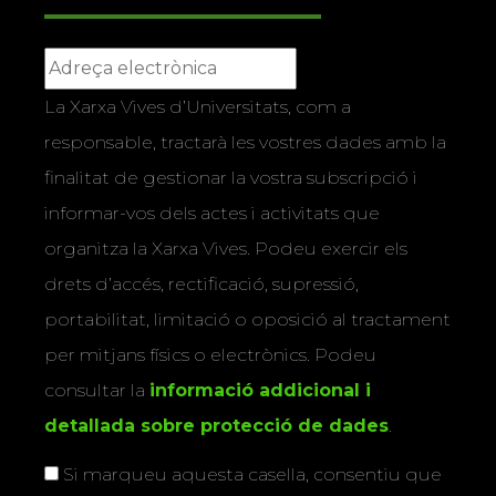
La Xarxa Vives d’Universitats, com a
responsable, tractarà les vostres dades amb la
finalitat de gestionar la vostra subscripció i
informar-vos dels actes i activitats que
organitza la Xarxa Vives. Podeu exercir els
drets d’accés, rectificació, supressió,
portabilitat, limitació o oposició al tractament
per mitjans físics o electrònics. Podeu
consultar la
informació addicional i
detallada sobre protecció de dades
.
Si marqueu aquesta casella, consentiu que