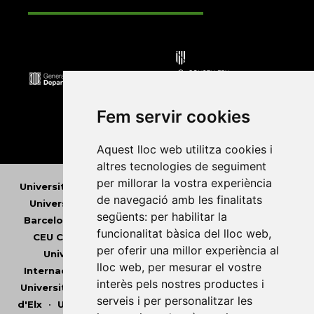
Fem servir cookies
Aquest lloc web utilitza cookies i
altres tecnologies de seguiment
per millorar la vostra experiència
Universitat Abat Oliba CEU
•
Universitat d'Alacant
•
de navegació amb les finalitats
Universitat d'Andorra
•
Universitat Autònoma de
següents:
per habilitar la
Barcelona
•
Universitat de Barcelona
•
Universitat
funcionalitat bàsica del lloc web
,
CEU Cardenal Herrera
•
Universitat de Girona
•
per oferir una millor experiència al
Universitat de les Illes Balears
•
Universitat
lloc web
,
per mesurar el vostre
Internacional de Catalunya
•
Universitat Jaume I
•
interès pels nostres productes i
Universitat de Lleida
•
Universitat Miguel Hernández
serveis i per personalitzar les
d'Elx
•
Universitat Oberta de Catalunya
•
Universitat