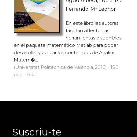
Agud Albesa, Lucía; Pla
Ferrando, Mª Leonor
En este libro las autoras
facilitan al lector las
herramientas disponibles
en el paquete matemático Matlab para poder
desarrollar y aplicar los contenidos de Análisis
Matem�...
(Universitat Politècnica de València, 2016) · 180
pàg. · 6 €
Suscriu-te