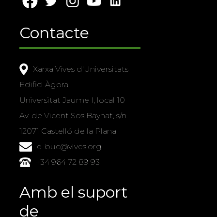
Contacte
Xarxa Vives d'Universitats
Edifici Àgora
Universitat Jaume I, local 10
Av. de Vicent Sos Baynat, s/n
12071 Castelló de la Plana
e-buc@vives.org
+34 964 72 89 93
Amb el suport
de