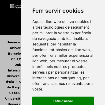
Fem servir cookies
Aquest lloc web utilitza cookies i
altres tecnologies de seguiment
per millorar la vostra experiència
de navegació amb les finalitats
Universitat Abat Oliba CEU
•
Universitat d'Alacant
•
següents:
per habilitar la
Universitat d'Andorra
•
Universitat Autònoma de
funcionalitat bàsica del lloc web
,
Barcelona
•
Universitat de Barcelona
•
Universitat
per oferir una millor experiència al
CEU Cardenal Herrera
•
Universitat de Girona
•
lloc web
,
per mesurar el vostre
Universitat de les Illes Balears
•
Universitat
interès pels nostres productes i
Internacional de Catalunya
•
Universitat Jaume I
•
serveis i per personalitzar les
Universitat de Lleida
•
Universitat Miguel Hernández
interaccions de màrqueting
,
per
d'Elx
•
Universitat Oberta de Catalunya
•
Universitat
oferir anuncis més rellevants per a
de Perpinyà Via Domitia
•
Universitat Politècnica de
vostè
.
Catalunya
•
Universitat Politècnica de València
•
Universitat Pompeu Fabra
•
Universitat Ramon Llull
•
Estic d’acord
Universitat Rovira i Virgili
•
Universitat de Sàsser
•