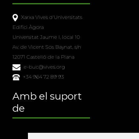
Xarxa Vives d'Universitats
Edifici Àgora
Universitat Jaume I, local 10
Av. de Vicent Sos Baynat, s/n
12071 Castelló de la Plana
e-buc@vives.org
+34 964 72 89 93
Amb el suport
de