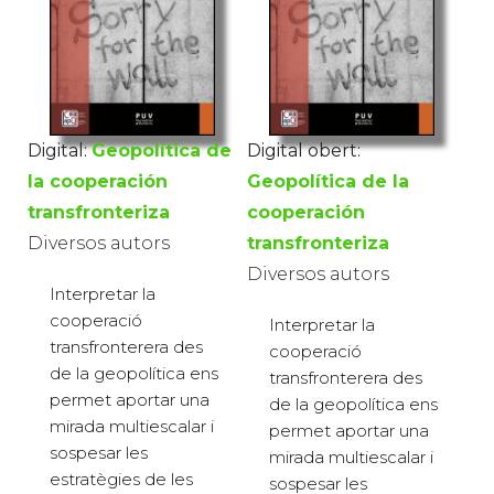
Digital:
Geopolítica de
Digital obert:
la cooperación
Geopolítica de la
transfronteriza
cooperación
Diversos autors
transfronteriza
Diversos autors
Interpretar la
cooperació
Interpretar la
transfronterera des
cooperació
de la geopolítica ens
transfronterera des
permet aportar una
de la geopolítica ens
mirada multiescalar i
permet aportar una
sospesar les
mirada multiescalar i
estratègies de les
sospesar les