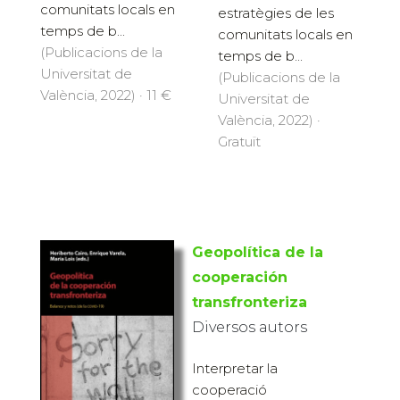
comunitats locals en
estratègies de les
temps de b...
comunitats locals en
(Publicacions de la
temps de b...
Universitat de
(Publicacions de la
València, 2022) · 11 €
Universitat de
València, 2022) ·
Gratuït
Geopolítica de la
cooperación
transfronteriza
Diversos autors
Interpretar la
cooperació