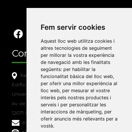
Fem servir cookies
Aquest lloc web utilitza cookies i
altres tecnologies de seguiment
Contacte
per millorar la vostra experiència
de navegació amb les finalitats
següents:
per habilitar la
Xarxa Vives d'Universitats
funcionalitat bàsica del lloc web
,
per oferir una millor experiència al
Edifici Àgora
lloc web
,
per mesurar el vostre
Universitat Jaume I, local 10
interès pels nostres productes i
Av. de Vicent Sos Baynat, s/n
serveis i per personalitzar les
interaccions de màrqueting
,
per
12071 Castelló de la Plana
oferir anuncis més rellevants per a
e-buc@vives.org
vostè
.
+34 964 72 89 93