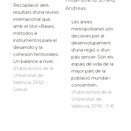
Hildenbrand Scheid,
Recopilació dels
Andreas
resultats d'una reunió
internacional que,
Les àrees
amb el títol «Bases,
metropolitanes són
métodos e
decisives per al
instrumentos para el
desenvolupament
desarrollo y la
d'una regió o d'un
cohesión territoriales:
país sencer. Són els
Un balance a nivel...
espais de vida de la
(Publicacions de la
major part de la
Universitat de
població mundial i
València, 2012) ·
concentren...
Gratuït
(Publicacions de la
Universitat de
València, 2019) · 11 €