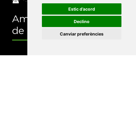
Estic d’acord
Amb el suport
Declino
de
Canviar preferències
Universitat Abat Oliba CEU
•
Universitat d'Alacant
•
Universitat d'Andorra
•
Universitat Autònoma de
Barcelona
•
Universitat de Barcelona
•
Universitat