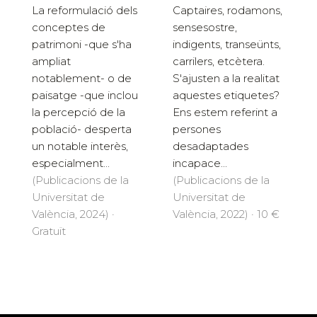
Captaires, rodamons,
La reformulació dels
sensesostre,
conceptes de
indigents, transeünts,
patrimoni -que s'ha
carrilers, etcètera.
ampliat
S'ajusten a la realitat
notablement- o de
aquestes etiquetes?
paisatge -que inclou
Ens estem referint a
la percepció de la
persones
població- desperta
desadaptades
un notable interès,
incapace...
especialment...
(Publicacions de la
(Publicacions de la
Universitat de
Universitat de
València, 2022) · 10 €
València, 2024) ·
Gratuït