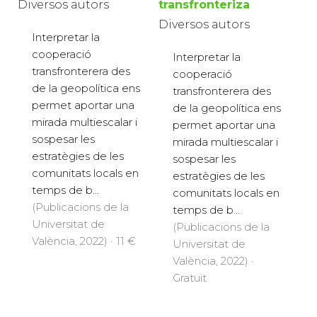
Diversos autors
transfronteriza
Diversos autors
Interpretar la
cooperació
Interpretar la
transfronterera des
cooperació
de la geopolítica ens
transfronterera des
permet aportar una
de la geopolítica ens
mirada multiescalar i
permet aportar una
sospesar les
mirada multiescalar i
estratègies de les
sospesar les
comunitats locals en
estratègies de les
temps de b...
comunitats locals en
(Publicacions de la
temps de b...
Universitat de
(Publicacions de la
València, 2022) · 11 €
Universitat de
València, 2022) ·
Gratuït