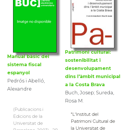
Patrimoni cultural:
Manual bàsic del
sostenibilitat i
sistema fiscal
desenvolupament
espanyol
dins l'àmbit municipal
Pedrós i Abelló,
a la Costa Brava
Alexandre
Buch, Josep; Sureda,
Rosa M.
(Publicacions i
"L'Institut del
Edicions de la
Patrimoni Cultural de
Universitat de
la Universitat de