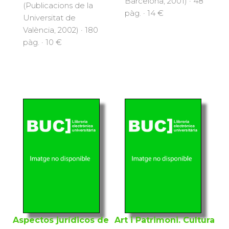
Barcelona, 2001) · 48
(Publicacions de la
pàg. · 14 €
Universitat de
València, 2002) · 180
pàg. · 10 €
Aspectos jurídicos de
Art i Patrimoni. Cultura