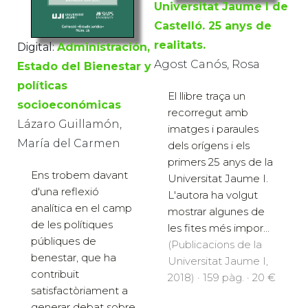
Universitat Jaume I de
Castelló. 25 anys de
realitats.
Digital:
Administración,
Agost Canós, Rosa
Estado del Bienestar y
políticas
El llibre traça un
socioeconómicas
recorregut amb
Lázaro Guillamón,
imatges i paraules
María del Carmen
dels orígens i els
primers 25 anys de la
Ens trobem davant
Universitat Jaume I.
d'una reflexió
L'autora ha volgut
analítica en el camp
mostrar algunes de
de les polítiques
les fites més impor...
públiques de
(Publicacions de la
benestar, que ha
Universitat Jaume I,
contribuït
2018) · 159 pàg. · 20 €
satisfactòriament a
generar debat sobre