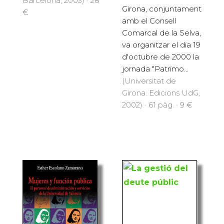
Barcelona, 2003) · 28
Girona, conjuntament
€
amb el Consell
Comarcal de la Selva,
va organitzar el dia 19
d'octubre de 2000 la
jornada "Patrimo...
(Universitat de
Girona. Edicions UdG,
2002) · 61 pàg. · 9 €