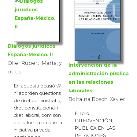
Diálogos jurídicos
España-México. II
Oller Rubert, Marta; y
Intervención de la
otros
administración pública
en las relaciones
En aquesta ocasió s?
laborales
hi aborden qüestions
Boltaina Bosch, Xavier
de dret administratiu,
dret constitucional i
El libro
dret laboral, com són
INTERVENCIÓN
ara la forma en què la
PUBLICA EN LAS
iniciativa privada
RELACIONES