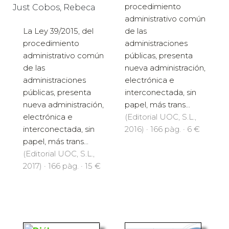
procedimiento
Just Cobos, Rebeca
administrativo común
de las
La Ley 39/2015, del
administraciones
procedimiento
públicas, presenta
administrativo común
nueva administración,
de las
electrónica e
administraciones
interconectada, sin
públicas, presenta
papel, más trans...
nueva administración,
(Editorial UOC, S.L.,
electrónica e
2016) · 166 pàg. · 6 €
interconectada, sin
papel, más trans...
(Editorial UOC, S.L.,
2017) · 166 pàg. · 15 €