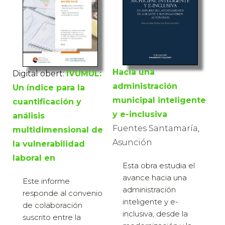
Hacia una
Digital obert:
IVUMUL:
administración
Un índice para la
municipal inteligente
cuantificación y
y e-inclusiva
análisis
Fuentes Santamaría,
multidimensional de
Asunción
la vulnerabilidad
laboral en
Esta obra estudia el
avance hacia una
Este informe
administración
responde al convenio
inteligente y e-
de colaboración
inclusiva, desde la
suscrito entre la