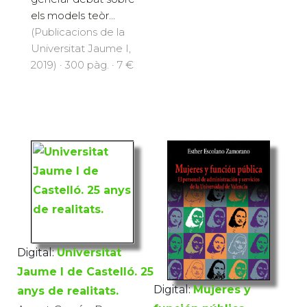
els models teòr...
(Publicacions de la
Universitat Jaume I,
2019) · 300 pàg. · 7 €
Digital:
Universitat
Jaume I de Castelló. 25
Digital:
Mujeres y
anys de realitats.