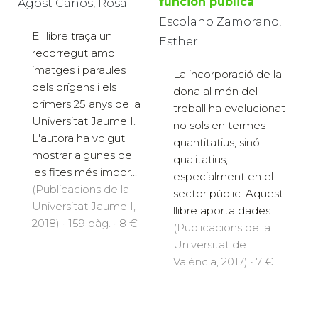
función pública
Agost Canós, Rosa
Escolano Zamorano,
El llibre traça un
Esther
recorregut amb
imatges i paraules
La incorporació de la
dels orígens i els
dona al món del
primers 25 anys de la
treball ha evolucionat
Universitat Jaume I.
no sols en termes
L'autora ha volgut
quantitatius, sinó
mostrar algunes de
qualitatius,
les fites més impor...
especialment en el
(Publicacions de la
sector públic. Aquest
Universitat Jaume I,
llibre aporta dades...
2018) · 159 pàg. · 8 €
(Publicacions de la
Universitat de
València, 2017) · 7 €