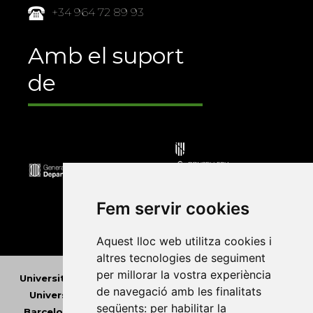
+34 964 72 89 93
Amb el suport
de
Fem servir cookies
Aquest lloc web utilitza cookies i
altres tecnologies de seguiment
per millorar la vostra experiència
Universitat Abat Oliba CEU
•
Universitat d'Alacant
•
de navegació amb les finalitats
Universitat d'Andorra
•
Universitat Autònoma de
següents:
per habilitar la
Barcelona
•
Universitat de Barcelona
•
Universitat