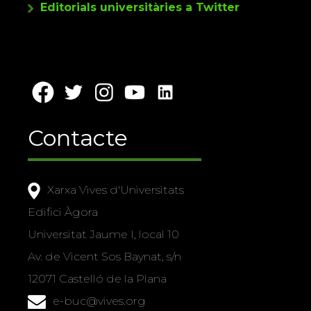
Editorials universitàries a Twitter
Contacte
Xarxa Vives d'Universitats
Edifici Àgora
Universitat Jaume I, local 10
Av. de Vicent Sos Baynat, s/n
12071 Castelló de la Plana
e-buc@vives.org