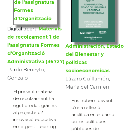
Digital obert:
Materials
de recolzament 1 de
l’assignatura Formes
Administración, Estado
d’Organització
del Bienestar y
Administrativa (36727)
políticas
Pardo Beneyto,
socioeconómicas
Gonzalo
Lázaro Guillamón,
María del Carmen
El present material
de recolzament ha
Ens trobem davant
sigut produït gràcies
d'una reflexió
al projecte d?
analítica en el camp
innovació educativa
de les polítiques
emergent: Learning
públiques de