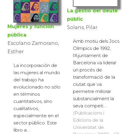
La gestió del deute
públic
Mujeres y función
Solans, Pilar
pública
Amb motiu dels Jocs
Escolano Zamorano,
Olímpics de 1992,
Esther
l'Ajuntament de
Barcelona va liderar
La incorporación de
un procés de
las mujeres al mundo
transformació de la
del trabajo ha
ciutat que va
evolucionado no sólo
permetre millorar
en términos
substancialment la
cuantitativos, sino
seva competi...
cualitativos,
(Publicacions i
especialmente en el
Edicions de la
sector público. Este
Universitat de
libro a...