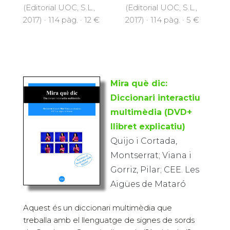
(Editorial UOC, S.L.,
(Editorial UOC, S.L.,
2017) · 114 pàg. · 12 €
2017) · 114 pàg. · 5 €
Mira què dic:
Diccionari interactiu
multimèdia (DVD+
llibret explicatiu)
Quijo i Cortada,
Montserrat; Viana i
Gorriz, Pilar; CEE. Les
Aigües de Mataró
Aquest és un diccionari multimèdia que
treballa amb el llenguatge de signes de sords