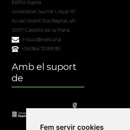
Edifici Àgora
Universitat Jaume I, local 10
Av. de Vicent Sos Baynat, s/n
12071 Castelló de la Plana
e-buc@vives.org
+34 964 72 89 93
Amb el suport
de
Fem servir cookies