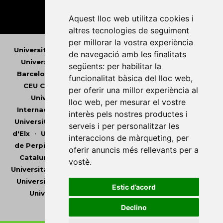
Aquest lloc web utilitza cookies i
altres tecnologies de seguiment
per millorar la vostra experiència
Universitat Abat Oliba CEU
•
Universitat d'Alacant
•
de navegació amb les finalitats
Universitat d'Andorra
•
Universitat Autònoma de
següents:
per habilitar la
Barcelona
•
Universitat de Barcelona
•
Universitat
funcionalitat bàsica del lloc web
,
CEU Cardenal Herrera
•
Universitat de Girona
•
per oferir una millor experiència al
Universitat de les Illes Balears
•
Universitat
lloc web
,
per mesurar el vostre
Internacional de Catalunya
•
Universitat Jaume I
•
interès pels nostres productes i
Universitat de Lleida
•
Universitat Miguel Hernández
serveis i per personalitzar les
d'Elx
•
Universitat Oberta de Catalunya
•
Universitat
interaccions de màrqueting
,
per
de Perpinyà Via Domitia
•
Universitat Politècnica de
oferir anuncis més rellevants per a
Catalunya
•
Universitat Politècnica de València
•
vostè
.
Universitat Pompeu Fabra
•
Universitat Ramon Llull
•
Universitat Rovira i Virgili
•
Universitat de Sàsser
•
Estic d’acord
Universitat de València
•
Universitat de Vic -
Universitat Central de Catalunya
Declino