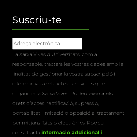
Suscriu-te
La Xarxa Vives d’Universitats, com a
responsable, tractarà les vostres dades amb la
finalitat de gestionar la vostra subscripció i
informar-vos dels actes i activitats que
organitza la Xarxa Vives. Podeu exercir els
drets d’accés, rectificació, supressió,
portabilitat, limitació o oposició al tractament
per mitjans físics o electrònics. Podeu
consultar la
informació addicional i