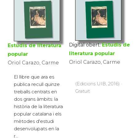
Digital obert:
Estudis de
Estudis de literatura
literatura popular
popular
Oriol Carazo, Carme
Oriol Carazo, Carme
El llibre que ara es
(Edicions UIB, 2016) ·
publica recull quinze
Gratuït
treballs centrats en
dos grans àmbits: la
història de la literatura
popular catalana i els
mètodes d'estudi
desenvolupats en la
r...