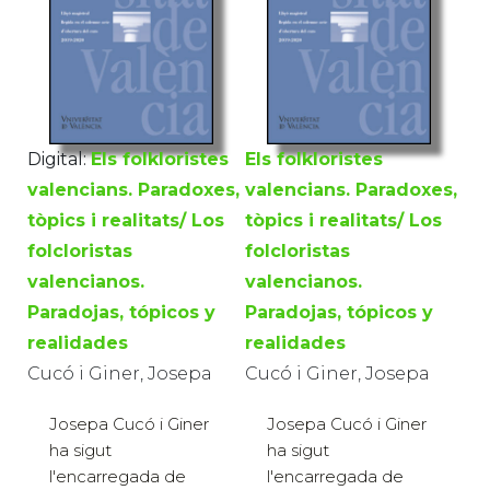
Digital:
Els folkloristes
Els folkloristes
valencians. Paradoxes,
valencians. Paradoxes,
tòpics i realitats/ Los
tòpics i realitats/ Los
folcloristas
folcloristas
valencianos.
valencianos.
Paradojas, tópicos y
Paradojas, tópicos y
realidades
realidades
Cucó i Giner, Josepa
Cucó i Giner, Josepa
Josepa Cucó i Giner
Josepa Cucó i Giner
ha sigut
ha sigut
l'encarregada de
l'encarregada de