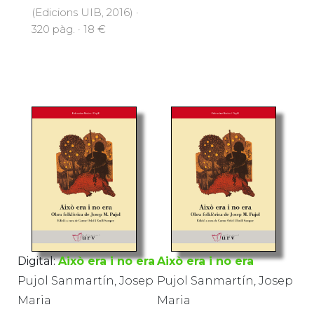
(Edicions UIB, 2016) ·
320 pàg. · 18 €
Digital:
Això era i no era
Això era i no era
Pujol Sanmartín, Josep
Pujol Sanmartín, Josep
Maria
Maria