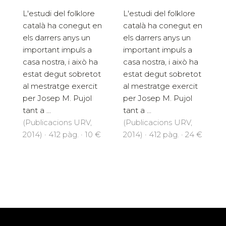
L'estudi del folklore
L'estudi del folklore
català ha conegut en
català ha conegut en
els darrers anys un
els darrers anys un
important impuls a
important impuls a
casa nostra, i això ha
casa nostra, i això ha
estat degut sobretot
estat degut sobretot
al mestratge exercit
al mestratge exercit
per Josep M. Pujol
per Josep M. Pujol
tant a ...
tant a ...
(Publicacions URV,
(Publicacions URV,
2014) · 412 pàg. · 10 €
2014) · 412 pàg. · 24 €