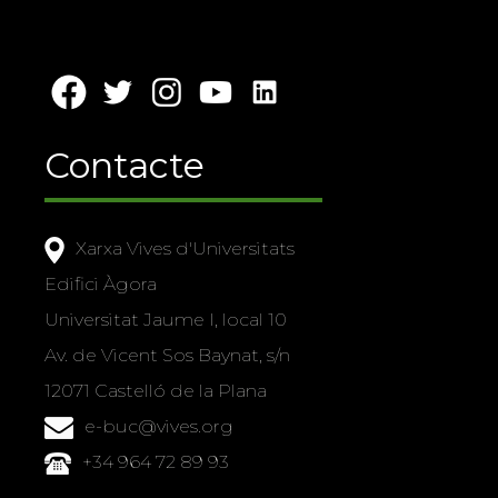
Contacte
Xarxa Vives d'Universitats
Edifici Àgora
Universitat Jaume I, local 10
Av. de Vicent Sos Baynat, s/n
12071 Castelló de la Plana
e-buc@vives.org
+34 964 72 89 93