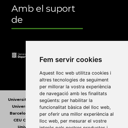
Amb el suport
de
Fem servir cookies
Aquest lloc web utilitza cookies i
altres tecnologies de seguiment
per millorar la vostra experiència
de navegació amb les finalitats
Universitat Abat Oliba CEU
•
Universitat d'Alacant
•
següents:
per habilitar la
Universitat d'Andorra
•
Universitat Autònoma de
funcionalitat bàsica del lloc web
,
Barcelona
•
Universitat de Barcelona
•
Universitat
per oferir una millor experiència al
CEU Cardenal Herrera
•
Universitat de Girona
•
lloc web
,
per mesurar el vostre
Universitat de les Illes Balears
•
Universitat
interès pels nostres productes i