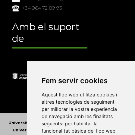
+34 964 72 89 93
Amb el suport
de
Fem servir cookies
Aquest lloc web utilitza cookies i
altres tecnologies de seguiment
per millorar la vostra experiència
de navegació amb les finalitats
Universitat Abat Oliba CEU
•
Universitat d'Alacant
•
següents:
per habilitar la
Universitat d'Andorra
•
Universitat Autònoma de
funcionalitat bàsica del lloc web
,