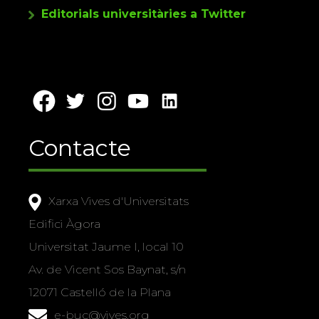
Editorials universitàries a Twitter
Contacte
Xarxa Vives d'Universitats
Edifici Àgora
Universitat Jaume I, local 10
Av. de Vicent Sos Baynat, s/n
12071 Castelló de la Plana
e-buc@vives.org