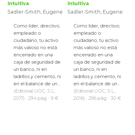
intuitiva
intuitiva
Sadler-Smith, Eugene
Sadler-Smith, Eugene
Como líder, directivo,
Como líder, directivo,
empleado o
empleado o
ciudadano, tu activo
ciudadano, tu activo
más valioso no está
más valioso no está
encerrado en una
encerrado en una
caja de seguridad de
caja de seguridad de
un banco, ni en
un banco, ni en
ladrillos y cemento, ni
ladrillos y cemento, ni
en el balance de un...
en el balance de un...
(Editorial UOC, S.L.,
(Editorial UOC, S.L.,
2017) · 294 pàg. · 9 €
2016) · 296 pàg. · 30 €