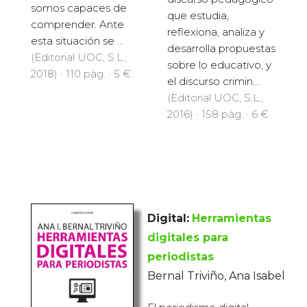
somos capaces de
que estudia,
comprender. Ante
reflexiona, analiza y
esta situación se ...
desarrolla propuestas
(Editorial UOC, S.L.,
sobre lo educativo, y
2018) · 110 pàg. · 5 €
el discurso crimin...
(Editorial UOC, S.L.,
2016) · 158 pàg. · 6 €
Digital:
Herramientas
digitales para
periodistas
Bernal Triviño, Ana Isabel