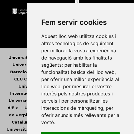
Fem servir cookies
Aquest lloc web utilitza cookies i
altres tecnologies de seguiment
per millorar la vostra experiència
de navegació amb les finalitats
Universitat Abat Oliba CEU
•
Universitat d'Alacant
•
següents:
per habilitar la
Universitat d'Andorra
•
Universitat Autònoma de
funcionalitat bàsica del lloc web
,
Barcelona
•
Universitat de Barcelona
•
Universitat
per oferir una millor experiència al
CEU Cardenal Herrera
•
Universitat de Girona
•
lloc web
,
per mesurar el vostre
Universitat de les Illes Balears
•
Universitat
interès pels nostres productes i
Internacional de Catalunya
•
Universitat Jaume I
•
serveis i per personalitzar les
Universitat de Lleida
•
Universitat Miguel Hernández
interaccions de màrqueting
,
per
d'Elx
•
Universitat Oberta de Catalunya
•
Universitat
oferir anuncis més rellevants per a
de Perpinyà Via Domitia
•
Universitat Politècnica de
vostè
.
Catalunya
•
Universitat Politècnica de València
•
Universitat Pompeu Fabra
•
Universitat Ramon Llull
•