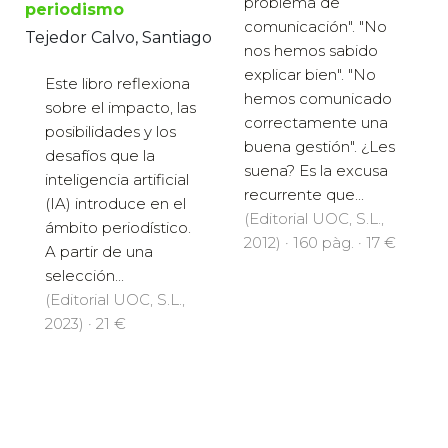
problema de
periodismo
comunicación". "No
Tejedor Calvo, Santiago
nos hemos sabido
explicar bien". "No
Este libro reflexiona
hemos comunicado
sobre el impacto, las
correctamente una
posibilidades y los
buena gestión". ¿Les
desafíos que la
suena? Es la excusa
inteligencia artificial
recurrente que...
(IA) introduce en el
(Editorial UOC, S.L.,
ámbito periodístico.
2012) · 160 pàg. · 17 €
A partir de una
selección...
(Editorial UOC, S.L.,
2023) · 21 €