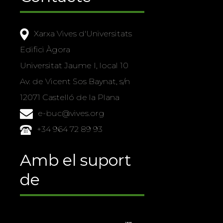
Xarxa Vives d'Universitats
Edifici Àgora
Universitat Jaume I, local 10
Av. de Vicent Sos Baynat, s/n
12071 Castelló de la Plana
e-buc@vives.org
+34 964 72 89 93
Amb el suport
de