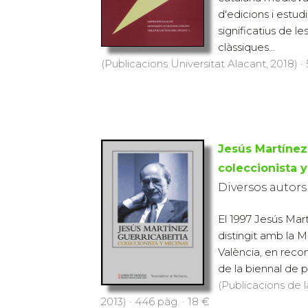
d'edicions i estu
significatius de le
clàssiques...
(Publicacions Universitat Alacant, 2018) ·
Jesús Martínez 
coleccionista 
Diversos autors
El 1997 Jesús Mart
distingit amb la M
València, en reco
de la biennal de p
(Publicacions de l
2013) · 446 pàg. · 18 €