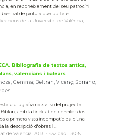
ncia, en reconeixement del seu patrocini
a biennal de pintura que porta e...
licacions de la Universitat de València,
CA. Bibliografia de textos antics,
lans, valencians i balears
noza, Gemma; Beltran, Vicenç; Soriano,
rdes
sta bibliografia naix al sí del projecte
oBiblon, amb la finalitat de conciliar dos
s a primera vista incompatibles: d’una
 la descripció d'obres i ...
at de València, 2013) · 432 pàg. · 30 €