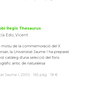
obi Regis Thesaurus
ía Edo, Vicent
motiu de la commemoració del X
ersari, la Universitat Jaume I ha preparat
st catàleg d'una selecció del fons
iogràfic antic de naturalesa
at Jaume I, 2001) · 165 pàg. · 18 €