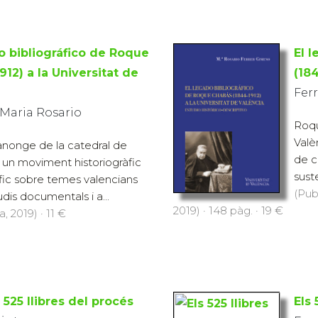
o bibliográfico de Roque
El 
12) a la Universitat de
(184
Fer
 Maria Rosario
Roqu
Valè
nonge de la catedral de
de c
ar un moviment historiogràfic
sust
ífic sobre temes valencians
(Pub
dis documentals i a...
2019) · 148 pàg. · 19 €
, 2019) · 11 €
s 525 llibres del procés
Els 