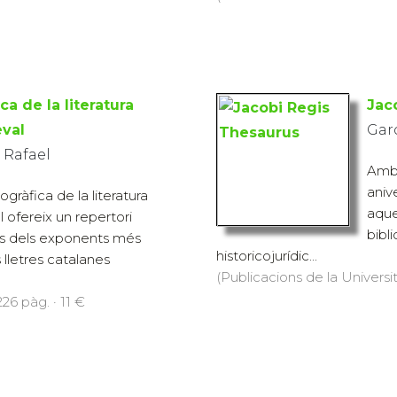
ca de la literatura
Jac
val
Garc
 Rafael
Amb 
aniv
ogràfica de la literatura
aque
 ofereix un repertori
bibl
dis dels exponents més
historicojurídic...
s lletres catalanes
(Publicacions de la Universit
226 pàg. · 11 €