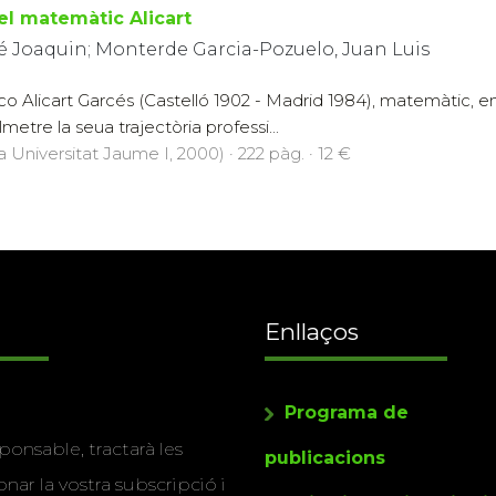
el matemàtic Alicart
é Joaquin; Monterde Garcia-Pozuelo, Juan Luis
co Alicart Garcés (Castelló 1902 - Madrid 1984), matemàtic, en
tre la seua trajectòria professi...
a Universitat Jaume I, 2000) · 222 pàg. · 12 €
Enllaços
Programa de
ponsable, tractarà les
publicacions
nar la vostra subscripció i