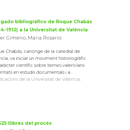
legado bibliográfico de Roque Chabás
4-1912) a la Universitat de València
rer Gimeno, Maria Rosario
e Chabás, canonge de la catedral de
ncia, va iniciar un moviment historiogràfic
aràcter científic sobre temes valencians
entats en estudis documentals i a...
licacions de la Universitat de València,
525 llibres del procés