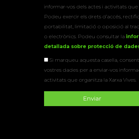
informar-vos dels actes i activitats que
Podeu exercir els drets d’accés, rectifi
portabilitat, limitació o oposició al tr
o electrònics. Podeu consultar la
info
detallada sobre protecció de dade
Si marqueu aquesta casella, consenti
vostres dades per a enviar-vos informac
activitats que organitza la Xarxa Vives.