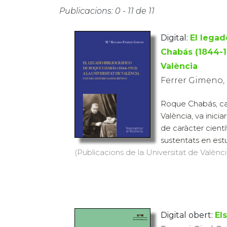
Publicacions: 0 - 11 de 11
Digital:
El legad
Chabás (1844-19
València
Ferrer Gimeno,
Roque Chabás, ca
València, va inici
de caràcter cient
sustentats en estu
(Publicacions de la Universitat de València
Digital obert:
El