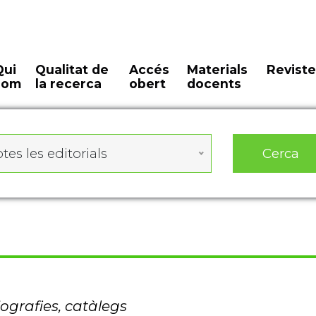
Qui
Qualitat de
Accés
Materials
Reviste
som
la recerca
obert
docents
Cerca
tes les editorials
iografies, catàlegs