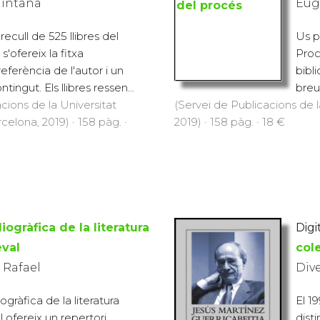
uintana
Eug
cull de 525 llibres del
Us p
s'ofereix la fitxa
Procé
referència de l'autor i un
bibli
ingut. Els llibres ressen...
breu 
cions de la Universitat
(Servei de Publicacions de
lona, 2019) · 158 pàg. ·
2019) · 158 pàg. · 18 €
iogràfica de la literatura
Digit
val
col
 Rafael
Div
ogràfica de la literatura
El 1
 ofereix un repertori
dist