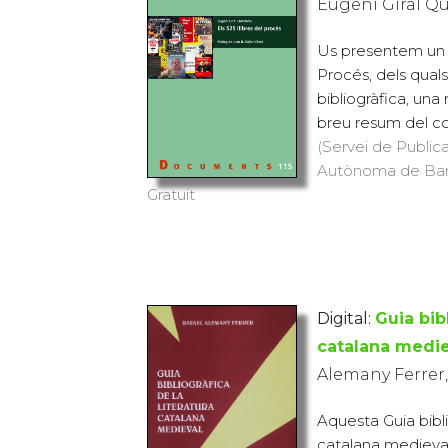
Eugeni Giral Q
Us presentem un re
Procés, dels quals 
bibliogràfica, una 
breu resum del cont
(Servei de Publica
Autònoma de Barce
Gratuït
Digital:
Guia bibl
catalana medie
Alemany Ferrer,
Aquesta Guia bibli
catalana medieval