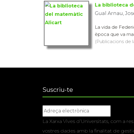
La biblioteca d
Gual Arnau, Jos
La vida de Federi
època que va malme
(Publicacions de l
Suscriu-te
La Xarxa Vives d’Universitats, com a res
vostres dades amb la finalitat de gestio