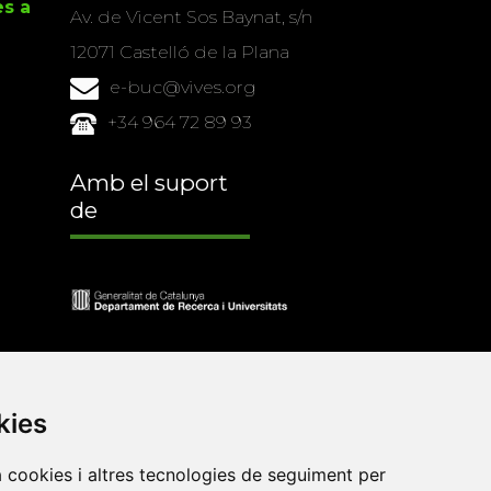
es a
Av. de Vicent Sos Baynat, s/n
12071 Castelló de la Plana
e-buc@vives.org
+34 964 72 89 93
Amb el suport
de
kies
a cookies i altres tecnologies de seguiment per