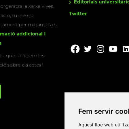
Editorials universitàri
 organitza la Xarxa Vives.
Twitter
cació, supressió,
actament per mitjans físics
rmació addicional i
s
.
u que utilitzem les
ió sobre els actes i
Fem servir coo
Aquest lloc web utilitz