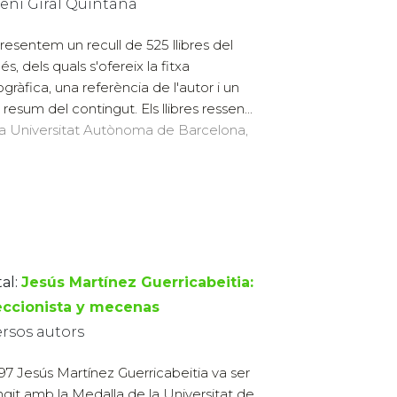
eni Giral Quintana
resentem un recull de 525 llibres del
s, dels quals s'ofereix la fitxa
ogràfica, una referència de l'autor i un
resum del contingut. Els llibres ressen...
 la Universitat Autònoma de Barcelona,
al:
Jesús Martínez Guerricabeitia:
eccionista y mecenas
ersos autors
997 Jesús Martínez Guerricabeitia va ser
ingit amb la Medalla de la Universitat de