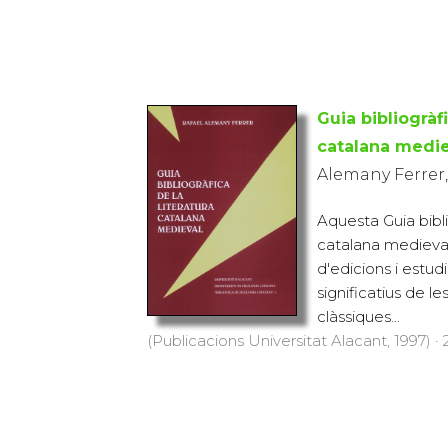
Guia bibliogràfi
catalana medie
Alemany Ferrer,
Aquesta Guia bibli
catalana medieval
d'edicions i estu
significatius de le
clàssiques...
(Publicacions Universitat Alacant, 1997) · 