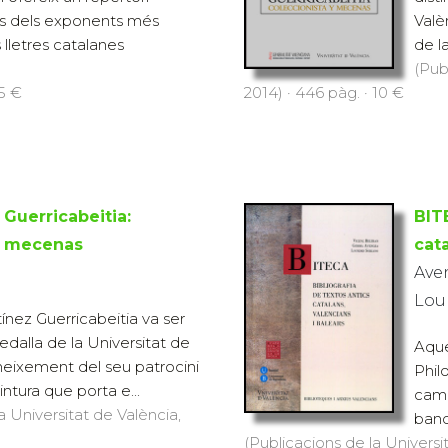
dis dels exponents més
Valè
s lletres catalanes
de l
(Pub
 5 €
2014) · 446 pàg. · 10 €
Guerricabeitia:
BITE
y mecenas
cata
Ave
Lou
ínez Guerricabeitia va ser
edalla de la Universitat de
Aque
neixement del seu patrocini
Phil
intura que porta e...
camp
a Universitat de València,
banda
(Publicacions de la Universit