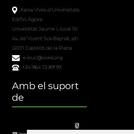
Xarxa Vives d'Universitats
Edifici Àgora
Universitat Jaume I, local 10
Av. de Vicent Sos Baynat, s/n
12071 Castelló de la Plana
e-buc@vives.org
+34 964 72 89 93
Amb el suport
de