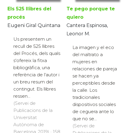
Els 525 llibres del
Te pego porque te
procés
quiero
Eugeni Giral Quintana
Cantera Espinosa,
Leonor M.
Us presentem un
recull de 525 llibres
La imagen y el eco
del Procés, dels quals
del maltrato a
s'ofereix la fitxa
mujeres en
bibliogràfica, una
relaciones de pareja
referència de l'autor i
se hacen ya
un breu resum del
perceptibles desde
contingut. Els llibres
la calle. Los
ressen...
tradicionales
(Servei de
dispositivos sociales
Publicacions de la
de ceguera ante lo
Universitat
que no se...
Autònoma de
(Servei de
Barcelona, 2019) · 158
Publicacions de la