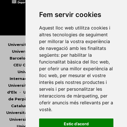
Fem servir cookies
Aquest lloc web utilitza cookies i
altres tecnologies de seguiment
per millorar la vostra experiència
Universitat Abat Oliba CEU
•
Universitat d'Alacant
•
de navegació amb les finalitats
Universitat d'Andorra
•
Universitat Autònoma de
següents:
per habilitar la
Barcelona
•
Universitat de Barcelona
•
Universitat
funcionalitat bàsica del lloc web
,
CEU Cardenal Herrera
•
Universitat de Girona
•
per oferir una millor experiència al
Universitat de les Illes Balears
•
Universitat
lloc web
,
per mesurar el vostre
Internacional de Catalunya
•
Universitat Jaume I
•
interès pels nostres productes i
Universitat de Lleida
•
Universitat Miguel Hernández
serveis i per personalitzar les
d'Elx
•
Universitat Oberta de Catalunya
•
Universitat
interaccions de màrqueting
,
per
de Perpinyà Via Domitia
•
Universitat Politècnica de
oferir anuncis més rellevants per a
Catalunya
•
Universitat Politècnica de València
•
vostè
.
Universitat Pompeu Fabra
•
Universitat Ramon Llull
•
Universitat Rovira i Virgili
•
Universitat de Sàsser
•
Estic d’acord
Universitat de València
•
Universitat de Vic -