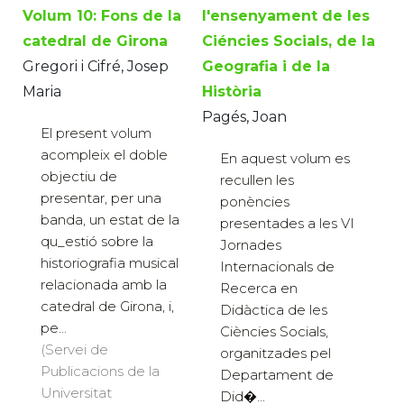
Volum 10: Fons de la
l'ensenyament de les
catedral de Girona
Ciéncies Socials, de la
Gregori i Cifré, Josep
Geografia i de la
Maria
Història
Pagés, Joan
El present volum
acompleix el doble
En aquest volum es
objectiu de
recullen les
presentar, per una
ponències
banda, un estat de la
presentades a les VI
qu_estió sobre la
Jornades
historiografia musical
Internacionals de
relacionada amb la
Recerca en
catedral de Girona, i,
Didàctica de les
pe...
Ciències Socials,
(Servei de
organitzades pel
Publicacions de la
Departament de
Universitat
Did�...