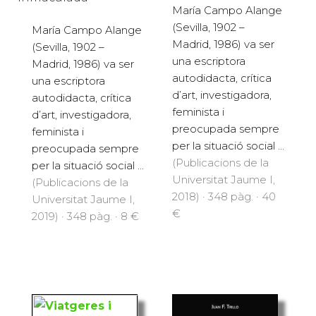
María Campo Alange
(Sevilla, 1902 –
María Campo Alange
Madrid, 1986) va ser
(Sevilla, 1902 –
una escriptora
Madrid, 1986) va ser
autodidacta, crítica
una escriptora
d’art, investigadora,
autodidacta, crítica
feminista i
d’art, investigadora,
preocupada sempre
feminista i
per la situació social ...
preocupada sempre
(Publicacions de la
per la situació social ...
Universitat Jaume I,
(Publicacions de la
2018) · 348 pàg. · 40
Universitat Jaume I,
€
2019) · 348 pàg. · 8 €