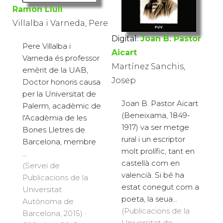
Ramon Llull
Villalba i Varneda, Pere
Digital:
Joan B. Pastor
Pere Villalba i
Aicart
Varneda és professor
Martínez Sanchis,
emèrit de la UAB,
Josep
Doctor honoris causa
per la Universitat de
Joan B. Pastor Aicart
Palerm, acadèmic de
(Beneixama, 1849-
l'Acadèmia de les
1917) va ser metge
Bones Lletres de
rural i un escriptor
Barcelona, membre
molt prolífic, tant en
...
castellà com en
(Servei de
valencià. Si bé ha
Publicacions de la
estat conegut com a
Universitat
poeta, la seua...
Autònoma de
(Publicacions de la
Barcelona, 2015) ·
Universitat de