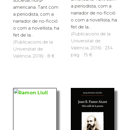
societat nord-
a periodista, com a
americana. Tant com
narrador de no-ficció
a periodista, com a
o com a novel·lista, ha
narrador de no-ficció
fet de la...
o com a novel·lista, ha
(Publicacions de la
fet de la...
Universitat de
(Publicacions de la
València, 2016) · 234
Universitat de
pàg. · 15 €
València, 2016) · 8 €