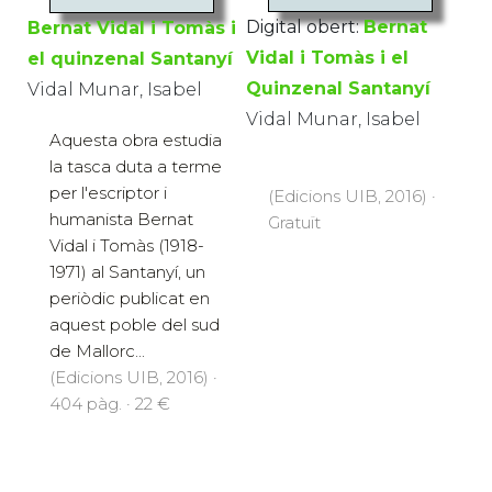
Digital obert:
Bernat
Bernat Vidal i Tomàs i
Vidal i Tomàs i el
el quinzenal Santanyí
Quinzenal Santanyí
Vidal Munar, Isabel
Vidal Munar, Isabel
Aquesta obra estudia
la tasca duta a terme
per l'escriptor i
(Edicions UIB, 2016) ·
humanista Bernat
Gratuït
Vidal i Tomàs (1918-
1971) al Santanyí, un
periòdic publicat en
aquest poble del sud
de Mallorc...
(Edicions UIB, 2016) ·
404 pàg. · 22 €