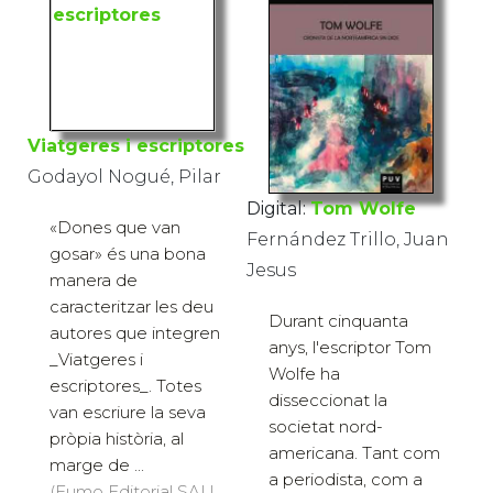
Viatgeres i escriptores
Godayol Nogué, Pilar
Digital:
Tom Wolfe
«Dones que van
Fernández Trillo, Juan
gosar» és una bona
Jesus
manera de
caracteritzar les deu
Durant cinquanta
autores que integren
anys, l'escriptor Tom
_Viatgeres i
Wolfe ha
escriptores_. Totes
disseccionat la
van escriure la seva
societat nord-
pròpia història, al
americana. Tant com
marge de ...
a periodista, com a
(Eumo Editorial SAU,