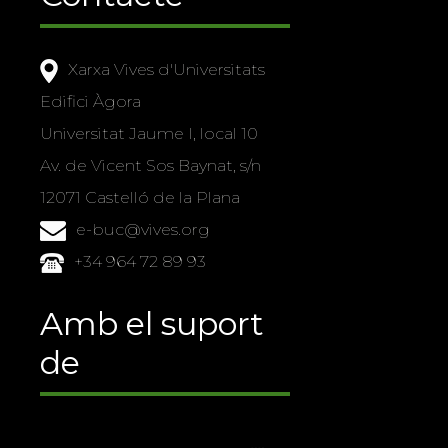
Xarxa Vives d'Universitats
Edifici Àgora
Universitat Jaume I, local 10
Av. de Vicent Sos Baynat, s/n
12071 Castelló de la Plana
e-buc@vives.org
+34 964 72 89 93
Amb el suport
de