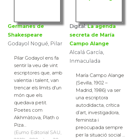
Germanes de
Digital:
La agenda
Shakespeare
secreta de María
Godayol Nogué, Pilar
Campo Alange
Alcalá García,
Pilar Godayol ens fa
Inmaculada
sentir la veu de vint
escriptores que, amb
María Campo Alange
valentia i talent, van
(Sevilla, 1902 –
trencar els límits d'un
Madrid, 1986) va ser
món que els
una escriptora
quedava petit.
autodidacta, crítica
Poetes com
d’art, investigadora,
Akhmàtova, Plath o
feminista i
Piza...
preocupada sempre
(Eumo Editorial SAU,
per la situació social ...