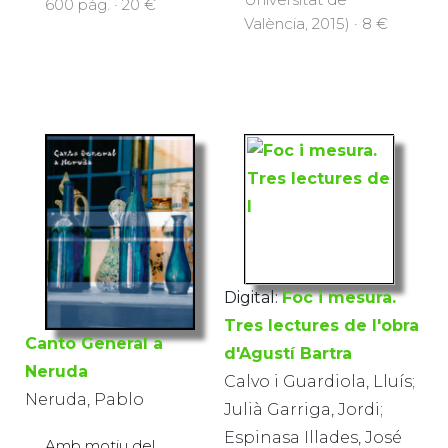
600 pàg. · 20 €
València, 2015) · 8 €
Digital:
Foc i mesura.
Tres lectures de l'obra
Canto General a
d'Agustí Bartra
Neruda
Calvo i Guardiola, Lluís;
Neruda, Pablo
Julià Garriga, Jordi;
Espinasa Illades, José
Amb motiu del