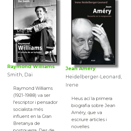
Raymond Williams
Jean Améry
Smith, Dai
Heidelberger-Leonard,
Irene
Raymond Williams
(1921-1988) va ser
Heus ací la primera
l'escriptor i pensador
biografia sobre Jean
socialista més
Améry, que va
influent en la Gran
escriure articles i
Bretanya de
novel·les
postguerra. Des de