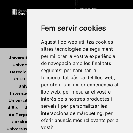
Fem servir cookies
Aquest lloc web utilitza cookies i
altres tecnologies de seguiment
per millorar la vostra experiència
Universitat Abat Oliba CEU
•
Universitat d'Alacant
•
de navegació amb les finalitats
Universitat d'Andorra
•
Universitat Autònoma de
següents:
per habilitar la
Barcelona
•
Universitat de Barcelona
•
Universitat
funcionalitat bàsica del lloc web
,
CEU Cardenal Herrera
•
Universitat de Girona
•
per oferir una millor experiència al
Universitat de les Illes Balears
•
Universitat
lloc web
,
per mesurar el vostre
Internacional de Catalunya
•
Universitat Jaume I
•
interès pels nostres productes i
Universitat de Lleida
•
Universitat Miguel Hernández
serveis i per personalitzar les
d'Elx
•
Universitat Oberta de Catalunya
•
Universitat
interaccions de màrqueting
,
per
de Perpinyà Via Domitia
•
Universitat Politècnica de
oferir anuncis més rellevants per a
Catalunya
•
Universitat Politècnica de València
•
vostè
.
Universitat Pompeu Fabra
•
Universitat Ramon Llull
•