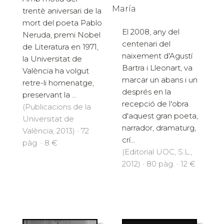
María
trentè aniversari de la
mort del poeta Pablo
El 2008, any del
Neruda, premi Nobel
centenari del
de Literatura en 1971,
naixement d'Agustí
la Universitat de
Bartra i Lleonart, va
València ha volgut
marcar un abans i un
retre-li homenatge,
després en la
preservant la ...
recepció de l'obra
(Publicacions de la
d'aquest gran poeta,
Universitat de
narrador, dramaturg,
València, 2013) · 72
crí...
pàg. · 8 €
(Editorial UOC, S.L.,
2012) · 80 pàg. · 12 €