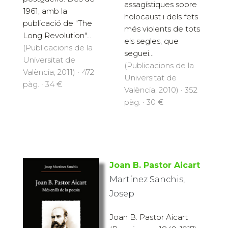
assagístiques sobre
1961, amb la
holocaust i dels fets
publicació de "The
més violents de tots
Long Revolution"...
els segles, que
(Publicacions de la
seguei...
Universitat de
(Publicacions de la
València, 2011) · 472
Universitat de
pàg. · 34 €
València, 2010) · 352
pàg. · 30 €
Joan B. Pastor Aicart
Martínez Sanchis,
Josep
Joan B. Pastor Aicart