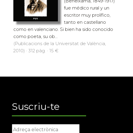
(Beneixama, 1849-1917)
fue médico rural y un
escritor muy prolífico,
tanto en castellano
como en valenciano. Si bien ha sido conocido
como poeta, su ob...
(Publicacions de la Universitat de València,
2010) · 312 pàg. · 15 €
Suscriu-te