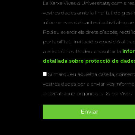
La Xarxa Vives d’Universitats, com a res
vostres dades amb la finalitat de gestio
informar-vos dels actes i activitats que
Podeu exercir els drets d’accés, rectifi
portabilitat, limitació o oposició al tr
o electrònics. Podeu consultar la
info
detallada sobre protecció de dade
Si marqueu aquesta casella, consenti
vostres dades per a enviar-vos informac
activitats que organitza la Xarxa Vives.