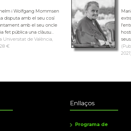
ilhelm i Wolfgang Mommsen
Mari
rta disputa amb el seu cosí
extr
juntament amb el seu oncle
l'en
a fet pública una clàusu...
hosti
a Universitat de València,
seus
 28 €
(Pub
2021
Enllaços
Programa de