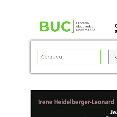
Actualitza les preferències de les cookies
To