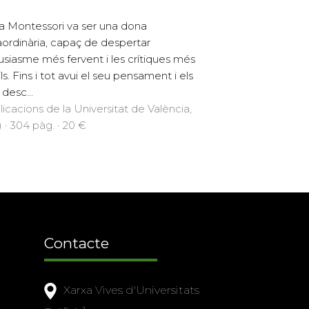
a Montessori va ser una dona
aordinària, capaç de despertar
tusiasme més fervent i les crítiques més
ls. Fins i tot avui el seu pensament i els
 desc...
licacions de la Universitat de València,
) · 304 pàg. · 20 €
Contacte
Xarxa Vives d'Universitats