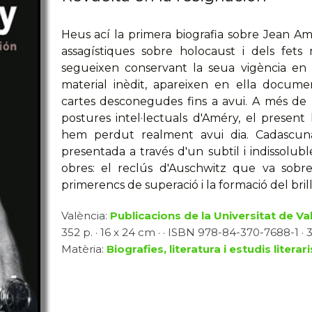
Heus ací la primera biografia sobre Jean Amér
assagístiques sobre holocaust i dels fets
segueixen conservant la seua vigència en 
material inèdit, apareixen en ella documen
cartes desconegudes fins a avui. A més de la
postures intel·lectuals d'Améry, el present
hem perdut realment avui dia. Cadascuna
presentada a través d'un subtil i indissolubl
obres: el reclús d'Auschwitz que va sobre
primerencs de superació i la formació del brilla
València:
Publicacions de la Universitat de Va
352 p. · 16 x 24 cm · · ISBN 978-84-370-7688-1 · 3
Matèria:
Biografies, literatura i estudis literari