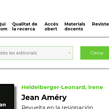
Qui
Qualitat de
Accés
Materials
Reviste
som
la recerca
obert
docents
Cerca
tes les editorials
Heidelberger-Leonard, Irene
Jean Améry
Revuelta en la resignación