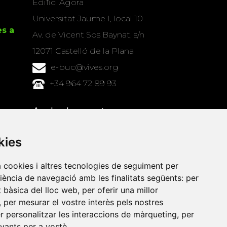
Edifici Àgora
Universitat Jaume I, local 10
es a
Av. de Vicent Sos Baynat, s/n
12071 Castelló de la Plana
e-buc@vives.org
+34 964 72 89 93
Amb el suport
de
kies
a cookies i altres tecnologies de seguiment per
riència de navegació amb les finalitats següents:
per
at bàsica del lloc web
,
per oferir una millor
,
per mesurar el vostre interès pels nostres
er personalitzar les interaccions de màrqueting
,
per
evants per a vostè
.