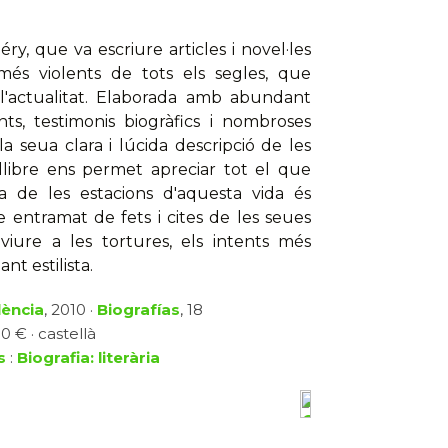
y, que va escriure articles i novel·les
 més violents de tots els segles, que
l'actualitat. Elaborada amb abundant
ts, testimonis biogràfics i nombroses
 seua clara i lúcida descripció de les
 llibre ens permet apreciar tot el que
 de les estacions d'aquesta vida és
e entramat de fets i cites de les seues
viure a les tortures, els intents més
nt estilista.
lència
, 2010 ·
Biografías
, 18
0 € · castellà
s
:
Biografia: literària