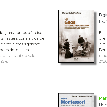
Digit
Ibáñ
 de grans homes ofereixen
En u
nts misteris com la vida de
orie
científic més significatiu
1939
idees del qual en...
Bere
a Universitat de València,
(Pub
 45 €
2020)
Mar
Hon