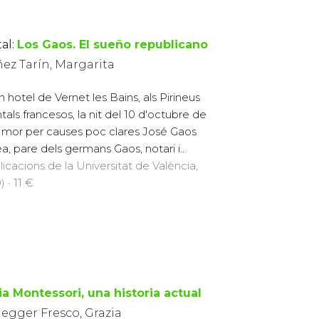
al:
Los Gaos. El sueño republicano
ez Tarín, Margarita
n hotel de Vernet les Bains, als Pirineus
ntals francesos, la nit del 10 d'octubre de
 mor per causes poc clares José Gaos
a, pare dels germans Gaos, notari i...
licacions de la Universitat de València,
 · 11 €
ia Montessori, una historia actual
egger Fresco, Grazia