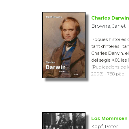
Charles Darwin
Browne, Janet
Poques històries
tant d'interés i ta
Charles Darwin, el 
del segle XIX, les 
(Publicacions de l
2008) · 768 pàg. ·
Los Mommsen
Köpf, Peter