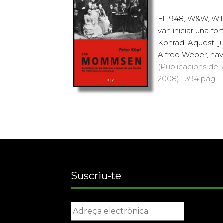
El 1948, W&W, W
van iniciar una fo
Konrad. Aquest, 
Alfred Weber, havi
(Publicacions de l
2008) · 394 pàg. ·
Suscriu-te