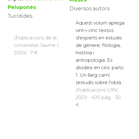
Peloponés
Diversos autors
Tucídides
Aquest volum aplega
vint-i-cinc textos
(Publicacions de la
d'experts en estudis
Universitat Jaume I,
de gènere, filologia,
2024) · 7 €
història i
antropologia. Es
divideix en cinc parts:
1. Un llarg camí
(estudis sobre l'obra...
(Publicacions URV,
2021) · 400 pàg. · 30
€