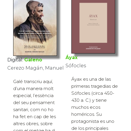
Áyax
Digital:
Galeno
Sófocles
Cerezo Magán, Manuel
Áyax es una de las
Galé transcriu aquí,
primeras tragedias de
d’una manera molt
Sófocles (circa 450-
especial, l’essència
430 a. C.) y tiene
del seu pensament
muchos ecos
sanitari, com no ho
homéricos. Su
ha fet en cap de les
protagonista es uno
altres obres, sobre
de los principales
com el metge ha d...