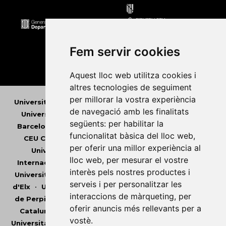
Fem servir cookies
Aquest lloc web utilitza cookies i
altres tecnologies de seguiment
per millorar la vostra experiència
Universitat Abat Oliba CEU
•
Universitat d'Alacant
•
de navegació amb les finalitats
Universitat d'Andorra
•
Universitat Autònoma de
següents:
per habilitar la
Barcelona
•
Universitat de Barcelona
•
Universitat
funcionalitat bàsica del lloc web
,
CEU Cardenal Herrera
•
Universitat de Girona
•
per oferir una millor experiència al
Universitat de les Illes Balears
•
Universitat
lloc web
,
per mesurar el vostre
Internacional de Catalunya
•
Universitat Jaume I
•
interès pels nostres productes i
Universitat de Lleida
•
Universitat Miguel Hernández
serveis i per personalitzar les
d'Elx
•
Universitat Oberta de Catalunya
•
Universitat
interaccions de màrqueting
,
per
de Perpinyà Via Domitia
•
Universitat Politècnica de
oferir anuncis més rellevants per a
Catalunya
•
Universitat Politècnica de València
•
vostè
.
Universitat Pompeu Fabra
•
Universitat Ramon Llull
•