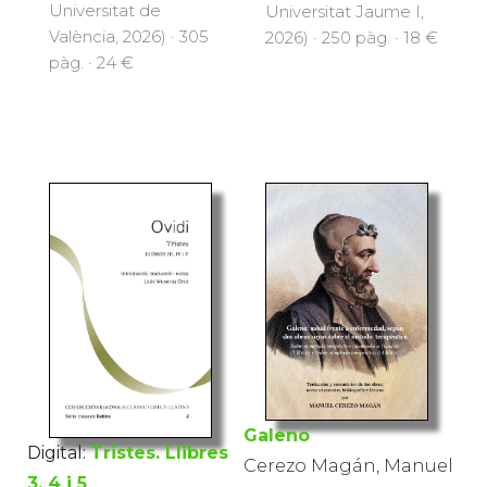
Universitat de
Universitat Jaume I,
València, 2026) · 305
2026) · 250 pàg. · 18 €
pàg. · 24 €
Galeno
Digital:
Tristes. Llibres
Cerezo Magán, Manuel
3, 4 i 5