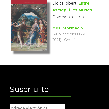
Digital obert:
Entre
Asclepi i les Muses
Diversos autors
Més informació
(Publicacions URV,
2021) · Gratuït
Suscriu-te