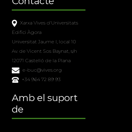
Contacte
Xarxa Vives d'Universitats
Edifici Àgora
Universitat Jaume I, local 10
Av. de Vicent Sos Baynat, s/n
12071 Castelló de la Plana
e-buc@vives.org
+34 964 72 89 93
Amb el suport
de