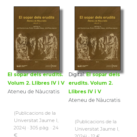
El sopar dels erudits.
Digital:
El sopar dels
Volum 2. Llibres IV i V
erudits. Volum 2.
Ateneu de Nàucratis
Llibres IV i V
Ateneu de Nàucratis
(Publicacions de la
Universitat Jaume I,
(Publicacions de la
2024) · 305 pàg. · 24
Universitat Jaume I,
€
2024) · 12 €