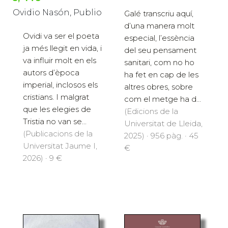
Ovidio Nasón, Publio
Galé transcriu aquí,
d’una manera molt
Ovidi va ser el poeta
especial, l’essència
ja més llegit en vida, i
del seu pensament
va influir molt en els
sanitari, com no ho
autors d’època
ha fet en cap de les
imperial, inclosos els
altres obres, sobre
cristians. I malgrat
com el metge ha d...
que les elegies de
(Edicions de la
Tristia no van se...
Universitat de Lleida,
(Publicacions de la
2025) · 956 pàg. · 45
Universitat Jaume I,
€
2026) · 9 €