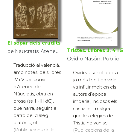
El sopar dels erudits
Tristes. Llibres 3, 4 i 5
de Nàucratis, Ateneu
Ovidio Nasón, Publio
Traducció al valencià,
amb notes, dels libres
Ovidi va ser el poeta
IV i V del convit
ja més llegit en vida, i
d'Ateneu de
va influir molt en els
Nàucratis, obra en
autors d’època
prosa (ss. II-III dC),
imperial, inclosos els
que narra, seguint el
cristians. I malgrat
patró del diàleg
que les elegies de
platònic, el...
Tristia no van se...
(Publicacions de la
(Publicacions de la