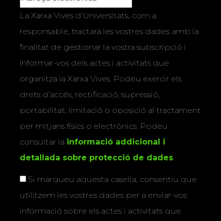
La Xarxa Vives d’Universitats, com a
responsable, tractarà les vostres dades amb la
finalitat de gestionar la vostra subscripció i
informar-vos dels actes i activitats que
organitza la Xarxa Vives. Podeu exercir els
drets d’accés, rectificació, supressió,
portabilitat, limitació o oposició al tractament
per mitjans físics o electrònics. Podeu
consultar la
informació addicional i
detallada sobre protecció de dades
.
Si marqueu aquesta casella, consentiu que
utilitzem les vostres dades per a enviar-vos
informació sobre els actes i activitats que