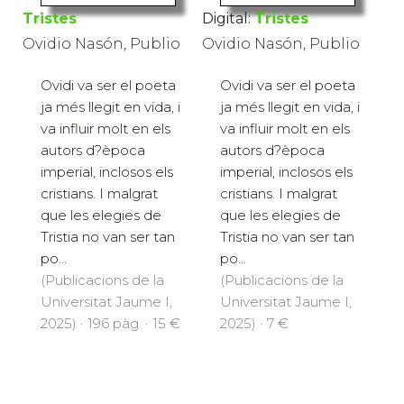
Tristes
Digital:
Tristes
Ovidio Nasón, Publio
Ovidio Nasón, Publio
Ovidi va ser el poeta
Ovidi va ser el poeta
ja més llegit en vida, i
ja més llegit en vida, i
va influir molt en els
va influir molt en els
autors d?època
autors d?època
imperial, inclosos els
imperial, inclosos els
cristians. I malgrat
cristians. I malgrat
que les elegies de
que les elegies de
Tristia no van ser tan
Tristia no van ser tan
po...
po...
(Publicacions de la
(Publicacions de la
Universitat Jaume I,
Universitat Jaume I,
2025) · 196 pàg. · 15 €
2025) · 7 €