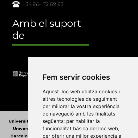
+34 964 72 89 93
Amb el suport
de
Fem servir cookies
Aquest lloc web utilitza cookies i
altres tecnologies de seguiment
per millorar la vostra experiència
de navegació amb les finalitats
següents:
per habilitar la
Universitat Abat Oliba CEU
•
Universitat d'Alacant
•
funcionalitat bàsica del lloc web
,
Universitat d'Andorra
•
Universitat Autònoma de
per oferir una millor experiència al
Barcelona
•
Universitat de Barcelona
•
Universitat