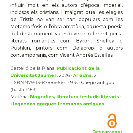
influir molt en els autors d’època imperial,
inclosos els cristians. I malgrat que les elegies
de Tristia no van ser tan populars com les
Metamorfosis o l’obra amatòria, aquesta poesia
del desterrament va esdevenir referent per a
literats romàntics com Byron, Shelley o
Pushkin, pintors com Delacroix o autors
contemporanis, com Vicent Andrés Estellés.
Castelló de la Plana:
Publicacions de la
Universitat Jaume I
, 2026 ·
Ariadna
, 2
· ISBN 979-13-87886-56-1 · 9 € · Griego antiguo
(hasta 1453)
Matèria:
Biografies, literatura i estudis literaris
:
Llegendes gregues i romanes antigues
Descarregar