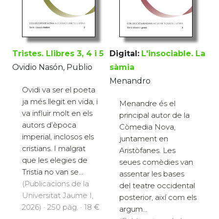
Tristes. Llibres 3, 4 i 5
Digital:
L'insociable. La
Ovidio Nasón, Publio
sàmia
Menandro
Ovidi va ser el poeta
ja més llegit en vida, i
Menandre és el
va influir molt en els
principal autor de la
autors d’època
Còmedia Nova,
imperial, inclosos els
juntament en
cristians. I malgrat
Aristòfanes. Les
que les elegies de
seues comèdies van
Tristia no van se...
assentar les bases
(Publicacions de la
del teatre occidental
Universitat Jaume I,
posterior, així com els
2026) · 250 pàg. · 18 €
argum...