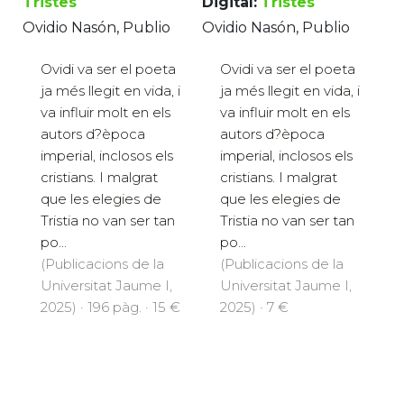
Tristes
Digital:
Tristes
Ovidio Nasón, Publio
Ovidio Nasón, Publio
Ovidi va ser el poeta
Ovidi va ser el poeta
ja més llegit en vida, i
ja més llegit en vida, i
va influir molt en els
va influir molt en els
autors d?època
autors d?època
imperial, inclosos els
imperial, inclosos els
cristians. I malgrat
cristians. I malgrat
que les elegies de
que les elegies de
Tristia no van ser tan
Tristia no van ser tan
po...
po...
(Publicacions de la
(Publicacions de la
Universitat Jaume I,
Universitat Jaume I,
2025) · 196 pàg. · 15 €
2025) · 7 €