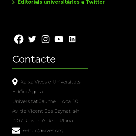
Editorials universitàries a Twitter
Contacte
Xarxa Vives d'Universitats
Edifici Àgora
Universitat Jaume I, local 10
Av. de Vicent Sos Baynat, s/n
12071 Castelló de la Plana
e-buc@vives.org