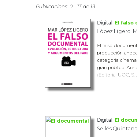
Publicacions: 0 - 13 de 13
Digital:
El falso
López Ligero, 
El falso document
producción anecd
categoría cinemat
gran público. Aunq
(Editorial UOC, S.L
Digital:
El docu
Sellés Quintan