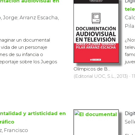
tación audiovisual en
Digit
tele
, Jorge; Arranz Escacha,
Cald
Pila
aginar un documental
¿Nos
a vida de un personaje
tele
es de su infancia o
famo
eportaje sobre los Juegos
juve
Olímpicos de B...
(Editorial UOC, S.L., 2013) · 1
alidad y artisticidad en
Digit
ráfico
Sel
, Francisco