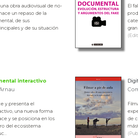
una obra audiovisual de no-
El f
o hace un repaso de la
prod
mental, de sus
cate
ncipales y de su situación
gran
(Edit
ental interactivo
Digit
 Arnau
Com
ce y presenta el
Film
activo, una nueva forma
expe
ace y se posiciona en los
de c
tro del ecosistema
mást
c...
(Pub