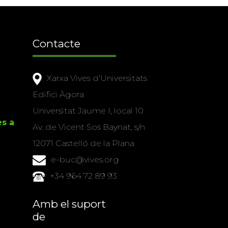
Contacte
Xarxa Vives d'Universitats
Edifici Àgora
Universitat Jaume I, local 10
es a
Av. de Vicent Sos Baynat, s/n
12071 Castelló de la Plana
e-buc@vives.org
+34 964 72 89 93
Amb el suport
de