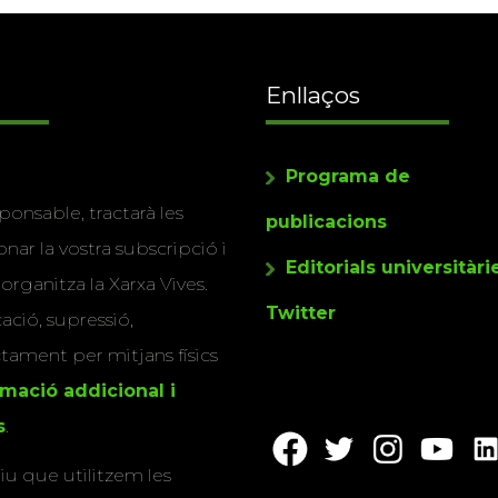
Enllaços
Programa de
ponsable, tractarà les
publicacions
nar la vostra subscripció i
Editorials universitàri
 organitza la Xarxa Vives.
Twitter
cació, supressió,
actament per mitjans físics
rmació addicional i
s
.
u que utilitzem les