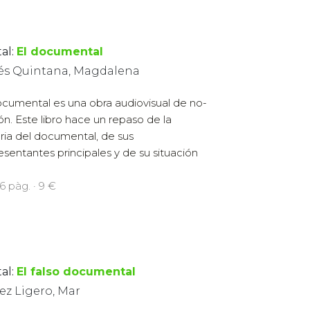
al:
El documental
lés Quintana, Magdalena
ocumental es una obra audiovisual de no-
ión. Este libro hace un repaso de la
oria del documental, de sus
esentantes principales y de su situación
96 pàg. · 9 €
al:
El falso documental
ez Ligero, Mar