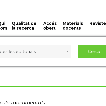
Qui
Qualitat de
Accés
Materials
Reviste
som
la recerca
obert
docents
Cerca
tes les editorials
lícules documentals