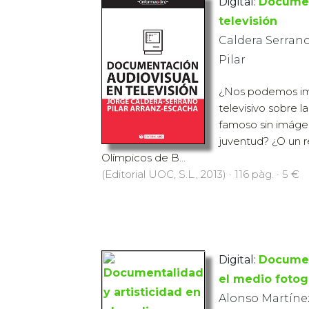
Digital:
Documen
televisión
Caldera Serrano
Pilar
¿Nos podemos im
televisivo sobre l
famoso sin imágen
juventud? ¿O un r
Olímpicos de B...
(Editorial UOC, S.L., 2013) · 116 pàg. · 5 €
Digital:
Document
el medio fotog
Alonso Martínez