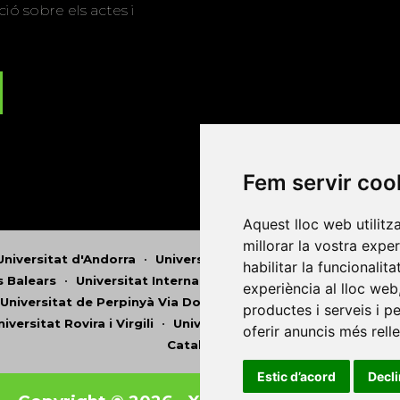
ió sobre els actes i
Fem servir coo
Aquest lloc web utilitz
millorar la vostra expe
Universitat d'Andorra
•
Universitat Autònoma de Barcelona
habilitar la funcionalit
es Balears
•
Universitat Internacional de Catalunya
•
Univers
experiència al lloc web
Universitat de Perpinyà Via Domitia
•
Universitat Politècni
productes i serveis i p
niversitat Rovira i Virgili
•
Universitat de Sàsser
•
Universita
oferir anuncis més rell
Catalunya
Estic d’acord
Decl