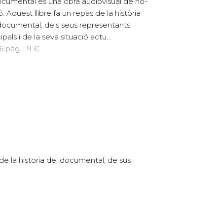
ocumental és una obra audiovisual de no-
ó. Aquest llibre fa un repàs de la història
documental, dels seus representants
ipals i de la seva situació actu...
96 pàg. · 9 €
de la historia del documental, de sus