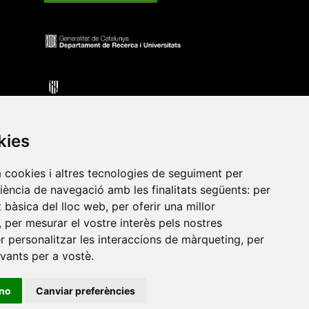
kies
a cookies i altres tecnologies de seguiment per
riència de navegació amb les finalitats següents:
per
•
Universitat de Barcelona
•
Universitat CEU Cardenal
at bàsica del lloc web
,
per oferir una millor
itat Jaume I
•
Universitat de Lleida
•
Universitat Miguel
,
per mesurar el vostre interès pels nostres
ca de Catalunya
•
Universitat Politècnica de València
•
er personalitzar les interaccions de màrqueting
,
per
t de València
•
Universitat de Vic - Universitat Central de
evants per a vostè
.
ino
Canviar preferències