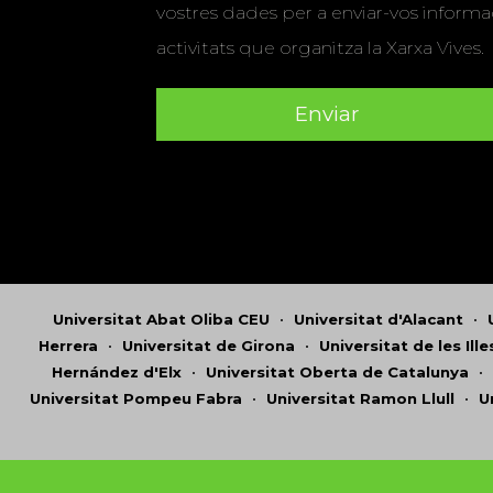
vostres dades per a enviar-vos informac
activitats que organitza la Xarxa Vives.
Universitat Abat Oliba CEU
•
Universitat d'Alacant
•
Herrera
•
Universitat de Girona
•
Universitat de les Ill
Hernández d'Elx
•
Universitat Oberta de Catalunya
•
Universitat Pompeu Fabra
•
Universitat Ramon Llull
•
U