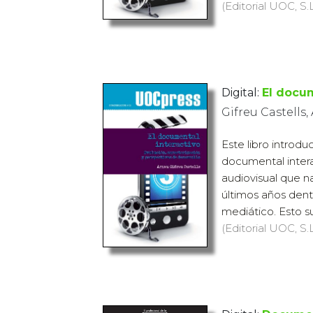
(Editorial UOC, S.L
Digital:
El docum
Gifreu Castells,
Este libro introdu
documental inter
audiovisual que n
últimos años den
mediático. Esto su
(Editorial UOC, S.L