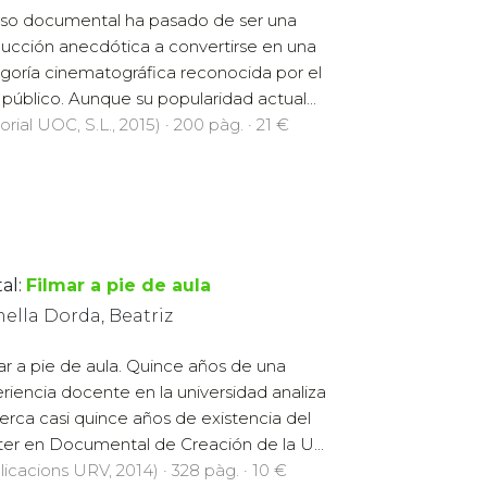
also documental ha pasado de ser una
ucción anecdótica a convertirse en una
goría cinematográfica reconocida por el
 público. Aunque su popularidad actual...
orial UOC, S.L., 2015) · 200 pàg. · 21 €
al:
Filmar a pie de aula
ella Dorda, Beatriz
ar a pie de aula. Quince años de una
riencia docente en la universidad analiza
erca casi quince años de existencia del
er en Documental de Creación de la U...
licacions URV, 2014) · 328 pàg. · 10 €