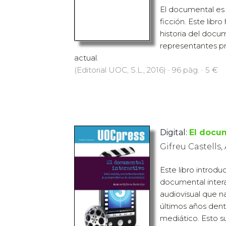
El documental es 
ficción. Este libr
historia del docu
representantes pri
actual.
(Editorial UOC, S.L., 2016) · 96 pàg. · 5 €
Digital:
El docum
Gifreu Castells,
Este libro introdu
documental inter
audiovisual que n
últimos años den
mediático. Esto su