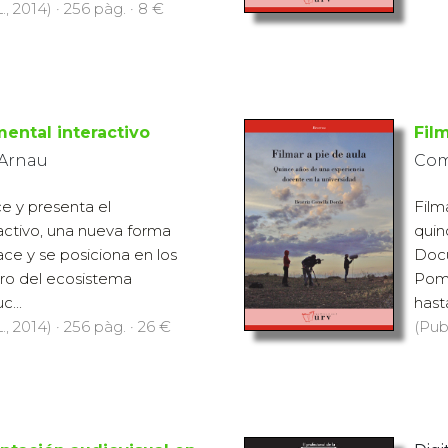
., 2014) · 256 pàg. · 8 €
ental interactivo
Film
 Arnau
Com
ce y presenta el
Film
activo, una nueva forma
quin
ace y se posiciona en los
Docu
tro del ecosistema
Pomp
c...
hasta
., 2014) · 256 pàg. · 26 €
(Pub