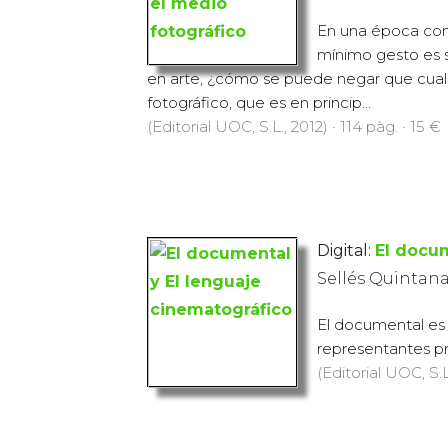
En una época como
mínimo gesto es s
en arte, ¿cómo se puede negar que cua
fotográfico, que es en princip...
(Editorial UOC, S.L., 2012) · 114 pàg. · 15 €
Digital:
El docum
Sellés Quintana
El documental es u
representantes prin
(Editorial UOC, S.L