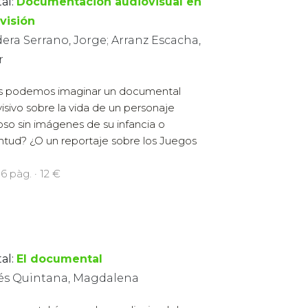
al:
Documentación audiovisual en
visión
era Serrano, Jorge; Arranz Escacha,
r
 podemos imaginar un documental
visivo sobre la vida de un personaje
so sin imágenes de su infancia o
ntud? ¿O un reportaje sobre los Juegos
16 pàg. · 12 €
al:
El documental
lés Quintana, Magdalena