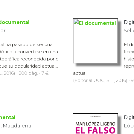
 documental
Digit
Mar
Sel
al ha pasado de ser una
El d
ótica a convertirse en una
ficc
ográfica reconocida por el
hist
ue su popularidad actual...
repr
., 2016) · 200 pàg. · 7 €
actual.
(Editorial UOC, S.L., 2016) · 
mental
Digit
a, Magdalena
Lóp