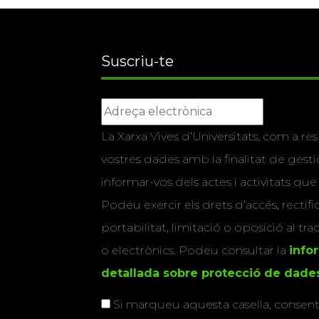
Suscriu-te
La Xarxa Vives d’Universitats, com a res
vostres dades amb la finalitat de gestio
informar-vos dels actes i activitats que
Podeu exercir els drets d’accés, rectifi
portabilitat, limitació o oposició al tr
o electrònics. Podeu consultar la
info
detallada sobre protecció de dade
Si marqueu aquesta casella, consenti