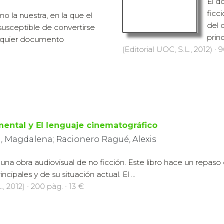
El d
ficci
 la nuestra, en la que el
del 
usceptible de convertirse
princ
lquier documento
(Editorial UOC, S.L., 2012) · 
ental y El lenguaje cinematográfico
, Magdalena; Racionero Ragué, Alexis
na obra audiovisual de no ficción. Este libro hace un repaso 
cipales y de su situación actual. El ...
., 2012) · 200 pàg. · 13 €