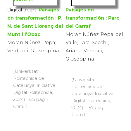
Digital obert:
Paisajes
Paisajes en
en transformación : P.
transformación : Parc
N. de Sant Llorenç del
del Garraf
Munt i l'Obac
Moran Núñez, Pepa; del
Moran Núñez, Pepa;
Valle, Lara; Secchi,
Verducci, Giuseppina
Ariana; Verduci,
Giuseppina
(Universitat
Politècnica de
(Universitat
Catalunya. Iniciativa
Politècnica de
Digital Politècnica,
Catalunya. Iniciativa
2024) · 123 pàg. ·
Digital Politècnica,
Gratuït
2024) · 157 pàg. ·
Gratuït