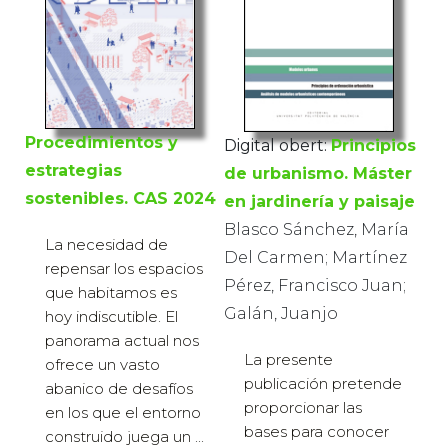
Procedimientos y
Digital obert:
Principios
estrategias
de urbanismo. Máster
sostenibles. CAS 2024
en jardinería y paisaje
Blasco Sánchez, María
La necesidad de
Del Carmen; Martínez
repensar los espacios
Pérez, Francisco Juan;
que habitamos es
Galán, Juanjo
hoy indiscutible. El
panorama actual nos
La presente
ofrece un vasto
publicación pretende
abanico de desafíos
proporcionar las
en los que el entorno
bases para conocer
construido juega un ...