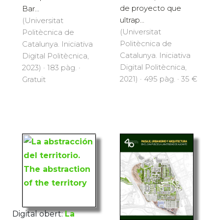
de proyecto que
Bar...
ultrap...
(Universitat
(Universitat
Politècnica de
Politècnica de
Catalunya. Iniciativa
Catalunya. Iniciativa
Digital Politècnica,
Digital Politècnica,
2023) · 183 pàg. ·
2021) · 495 pàg. · 35 €
Gratuït
Digital obert:
La