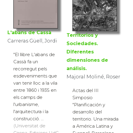
L'abans de Cassà
Territorios y
Carreras Güell, Jordi
Sociedades.
Diferentes
"El llibre L'abans de
dimensiones de
Cassà fa un
análisis.
recorregut pels
esdeveniments que
Majoral Moliné, Roser
van tenir lloc a la vila
entre 1860 i 1935 en
Actas del III
els camps de
Simposio
l'urbanisme,
"Planificación y
l'arquitectura i la
desarrollo del
construcció. ...
territorio. Una mirada
(Universitat de
a América Latina y
Girona. Edicions UdG,