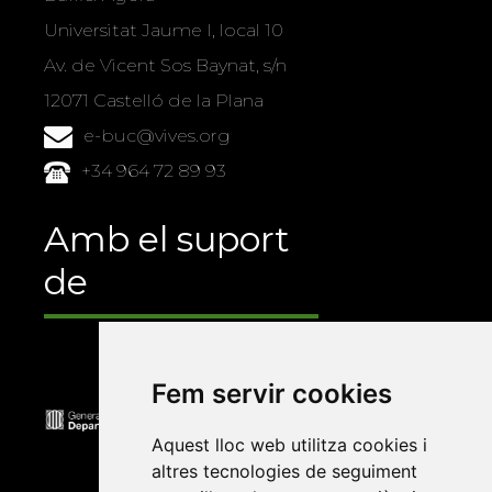
Universitat Jaume I, local 10
Av. de Vicent Sos Baynat, s/n
12071 Castelló de la Plana
e-buc@vives.org
+34 964 72 89 93
Amb el suport
de
Fem servir cookies
Aquest lloc web utilitza cookies i
altres tecnologies de seguiment