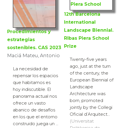
12th Barcelona
International
Landscape Biennial.
Procedimientos y
Ribas Piera School
estrategias
Prize
sostenibles. CAS 2023
Maciá Mateu, Antonio
Twenty-five years
ago, just at the turn
La necesidad de
of the century, the
repensar los espacios
European Biennial of
que habitamos es
Landscape
hoy indiscutible. El
Architecture was
panorama actual nos
born, promoted
ofrece un vasto
jointly by the Col·legi
abanico de desafíos
Oficial d’Arquitect...
en los que el entorno
(Universitat
construido juega un ...
Politècnica de