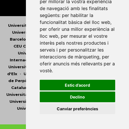
per millorar la vostra experiència
de navegació amb les finalitats
següents:
per habilitar la
funcionalitat bàsica del lloc web
,
Universitat Abat Oliba CEU
•
Universitat d'Alacant
•
per oferir una millor experiència al
Universitat d'Andorra
•
Universitat Autònoma de
lloc web
,
per mesurar el vostre
Barcelona
•
Universitat de Barcelona
•
Universitat
interès pels nostres productes i
CEU Cardenal Herrera
•
Universitat de Girona
•
serveis i per personalitzar les
Universitat de les Illes Balears
•
Universitat
interaccions de màrqueting
,
per
Internacional de Catalunya
•
Universitat Jaume I
•
oferir anuncis més rellevants per a
Universitat de Lleida
•
Universitat Miguel Hernández
vostè
.
d'Elx
•
Universitat Oberta de Catalunya
•
Universitat
de Perpinyà Via Domitia
•
Universitat Politècnica de
Estic d’acord
Catalunya
•
Universitat Politècnica de València
•
Universitat Pompeu Fabra
•
Universitat Ramon Llull
•
Declino
Universitat Rovira i Virgili
•
Universitat de Sàsser
•
Universitat de València
•
Universitat de Vic -
Canviar preferències
Universitat Central de Catalunya