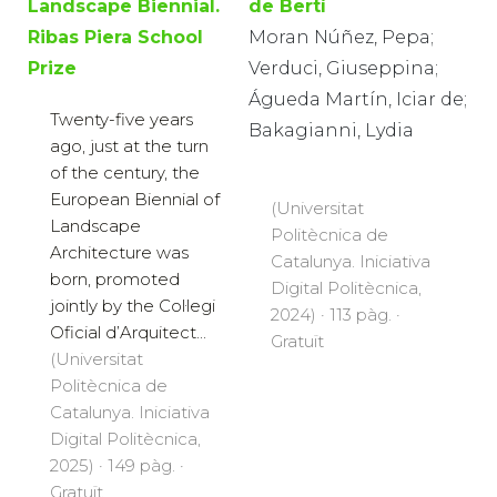
Landscape Biennial.
de Bertí
Ribas Piera School
Moran Núñez, Pepa;
Prize
Verduci, Giuseppina;
Águeda Martín, Iciar de;
Twenty-five years
Bakagianni, Lydia
ago, just at the turn
of the century, the
European Biennial of
(Universitat
Landscape
Politècnica de
Architecture was
Catalunya. Iniciativa
born, promoted
Digital Politècnica,
jointly by the Col·legi
2024) · 113 pàg. ·
Oficial d’Arquitect...
Gratuït
(Universitat
Politècnica de
Catalunya. Iniciativa
Digital Politècnica,
2025) · 149 pàg. ·
Gratuït