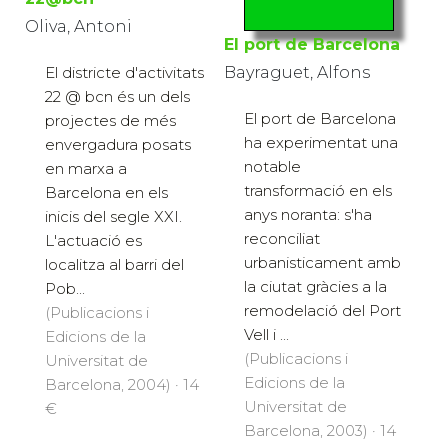
Oliva, Antoni
El port de Barcelona
El districte d'activitats
Bayraguet, Alfons
22 @ bcn és un dels
El port de Barcelona
projectes de més
ha experimentat una
envergadura posats
notable
en marxa a
transformació en els
Barcelona en els
anys noranta: s'ha
inicis del segle XXI.
reconciliat
L'actuació es
urbanisticament amb
localitza al barri del
la ciutat gràcies a la
Pob...
remodelació del Port
(Publicacions i
Vell i ...
Edicions de la
(Publicacions i
Universitat de
Edicions de la
Barcelona, 2004) · 14
Universitat de
€
Barcelona, 2003) · 14