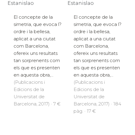
Estanislao
Estanislao
El concepte de la
El concepte de la
simetria, que evoca l?
simetria, que evoca l?
ordre i la bellesa,
ordre i la bellesa,
aplicat a una ciutat
aplicat a una ciutat
com Barcelona,
com Barcelona,
ofereix uns resultats
ofereix uns resultats
tan sorprenents com
tan sorprenents com
els que es presenten
els que es presenten
en aquesta obra,...
en aquesta obra,...
(Publicacions i
(Publicacions i
Edicions de la
Edicions de la
Universitat de
Universitat de
Barcelona, 2017) · 7 €
Barcelona, 2017) · 184
pàg. · 17 €