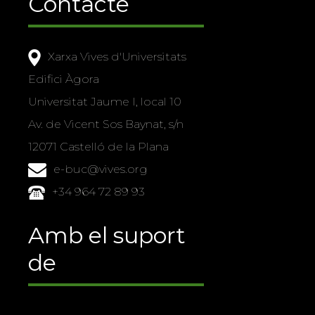
Contacte
Xarxa Vives d'Universitats
Edifici Àgora
Universitat Jaume I, local 10
Av. de Vicent Sos Baynat, s/n
12071 Castelló de la Plana
e-buc@vives.org
+34 964 72 89 93
Amb el suport
de