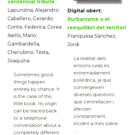
centennial tribute
Lapunzina, Alejandro;
Digital obert:
Caballero, Gerardo;
Rurbanisme o el
Conte, Federica; Corea
reequilibri del territori
Aiello, Mario;
Franquesa Sànchez,
Gambardella,
Jordi
Cherubino; Testa,
La realitat dels
Joaquina
entorns rurals és
extremadament
Sometimes good
polièdrica, ja que
things happen
convergeixen
entirely by chance. It
diverses qüestions
is the case of this
que s’entrellacen i
little book. Its origin
afecten
can be traced back
constantment,
to a telephone
incidint a més sobre
conversation about a
...
completely different