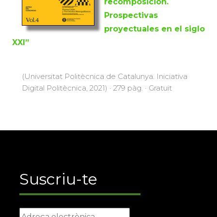
recomposición.
Prospectivas
proyectuales en el siglo
XXI”
(Universitat Politècnica de Catalunya. Iniciativa
Digital Politècnica, 2021) · 279 pàg. · Gratuït
Suscriu-te