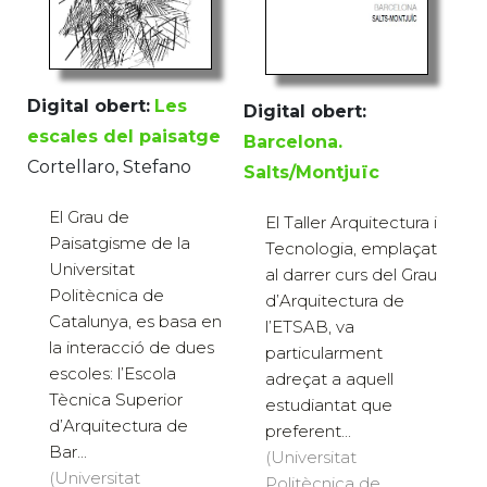
Digital obert:
Les
Digital obert:
escales del paisatge
Barcelona.
Cortellaro, Stefano
Salts/Montjuïc
El Grau de
El Taller Arquitectura i
Paisatgisme de la
Tecnologia, emplaçat
Universitat
al darrer curs del Grau
Politècnica de
d’Arquitectura de
Catalunya, es basa en
l’ETSAB, va
la interacció de dues
particularment
escoles: l’Escola
adreçat a aquell
Tècnica Superior
estudiantat que
d’Arquitectura de
preferent...
Bar...
(Universitat
(Universitat
Politècnica de