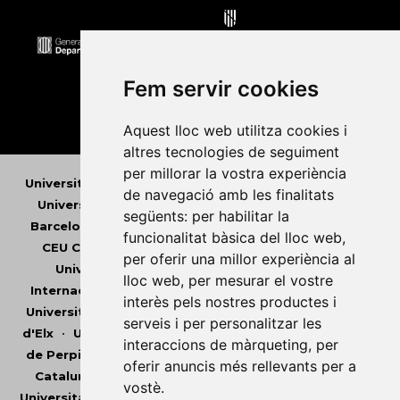
Fem servir cookies
Aquest lloc web utilitza cookies i
altres tecnologies de seguiment
per millorar la vostra experiència
Universitat Abat Oliba CEU
•
Universitat d'Alacant
•
de navegació amb les finalitats
Universitat d'Andorra
•
Universitat Autònoma de
següents:
per habilitar la
Barcelona
•
Universitat de Barcelona
•
Universitat
funcionalitat bàsica del lloc web
,
CEU Cardenal Herrera
•
Universitat de Girona
•
per oferir una millor experiència al
Universitat de les Illes Balears
•
Universitat
lloc web
,
per mesurar el vostre
Internacional de Catalunya
•
Universitat Jaume I
•
interès pels nostres productes i
Universitat de Lleida
•
Universitat Miguel Hernández
serveis i per personalitzar les
d'Elx
•
Universitat Oberta de Catalunya
•
Universitat
interaccions de màrqueting
,
per
de Perpinyà Via Domitia
•
Universitat Politècnica de
oferir anuncis més rellevants per a
Catalunya
•
Universitat Politècnica de València
•
vostè
.
Universitat Pompeu Fabra
•
Universitat Ramon Llull
•