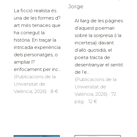
Jorge
La ficció realista és
una de les formes d?
Al llarg de les pàgines
art més tenaces que
d’aquest poemari
ha conegut la
sobre la sorpresa (i la
història. En traçar la
incertesa) davant
intricada experiència
d’allò quotidià, el
dels personatges, o
poeta tracta de
ampliar l?
desentranyar el sentit
enfocament per inc...
de l’e...
(Publicacions de la
(Publicacions de la
Universitat de
Universitat de
València, 2026) · 8 €
València, 2026) · 72
pàg. · 12 €