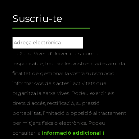
Suscriu-te
La Xarxa Vives d’Universitats, com a
responsable, tractarà les vostres dades amb la
finalitat de gestionar la vostra subscripció i
informar-vos dels actes i activitats que
organitza la Xarxa Vives. Podeu exercir els
drets d’accés, rectificació, supressió,
portabilitat, limitació o oposició al tractament
per mitjans físics o electrònics. Podeu
consultar la
informació addicional i