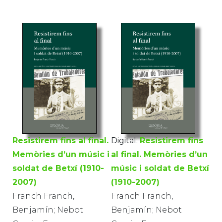
Resistirem fins al final.
Digital:
Resistirem fins
Memòries d’un músic i
al final. Memòries d’un
soldat de Betxí (1910-
músic i soldat de Betxí
2007)
(1910-2007)
Franch Franch,
Franch Franch,
Benjamín; Nebot
Benjamín; Nebot