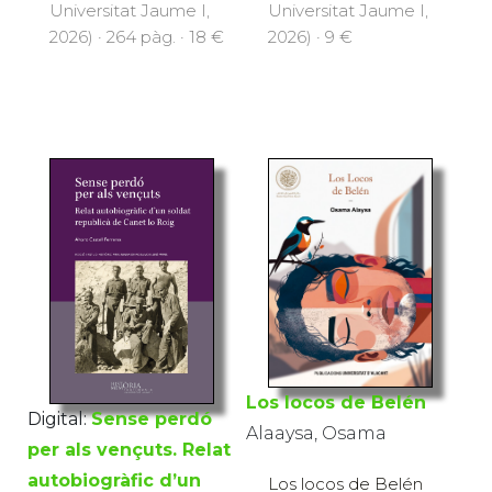
Universitat Jaume I,
Universitat Jaume I,
2026) · 264 pàg. · 18 €
2026) · 9 €
Los locos de Belén
Digital:
Sense perdó
Alaaysa, Osama
per als vençuts. Relat
autobiogràfic d’un
Los locos de Belén