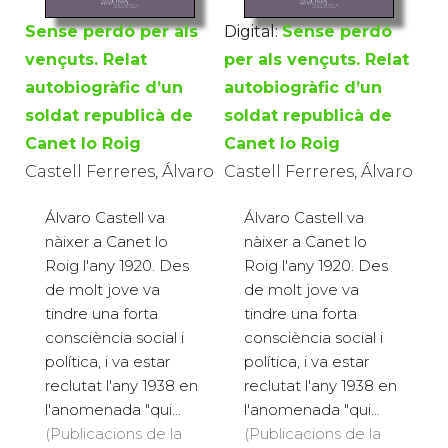
Sense perdó per als
Digital:
Sense perdó
vençuts. Relat
per als vençuts. Relat
autobiogràfic d’un
autobiogràfic d’un
soldat republicà de
soldat republicà de
Canet lo Roig
Canet lo Roig
Castell Ferreres, Álvaro
Castell Ferreres, Álvaro
Álvaro Castell va
Álvaro Castell va
nàixer a Canet lo
nàixer a Canet lo
Roig l'any 1920. Des
Roig l'any 1920. Des
de molt jove va
de molt jove va
tindre una forta
tindre una forta
consciència social i
consciència social i
política, i va estar
política, i va estar
reclutat l'any 1938 en
reclutat l'any 1938 en
l'anomenada "qui...
l'anomenada "qui...
(Publicacions de la
(Publicacions de la