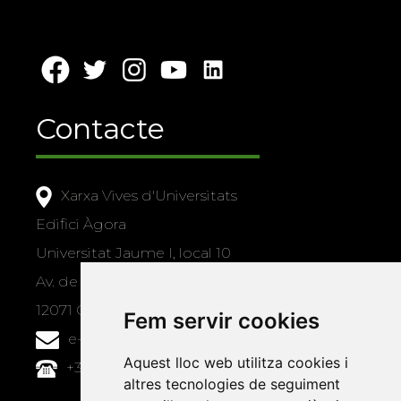
Contacte
Xarxa Vives d'Universitats
Edifici Àgora
Universitat Jaume I, local 10
Av. de Vicent Sos Baynat, s/n
12071 Castelló de la Plana
Fem servir cookies
e-buc@vives.org
Aquest lloc web utilitza cookies i
+34 964 72 89 93
altres tecnologies de seguiment