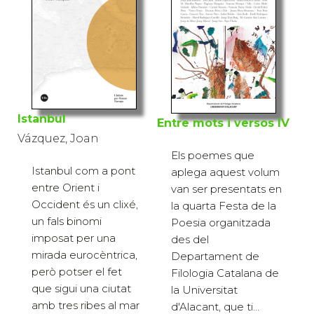
Istanbul
Entre mots i versos IV
Vázquez, Joan
Els poemes que
Istanbul com a pont
aplega aquest volum
entre Orient i
van ser presentats en
Occident és un clixé,
la quarta Festa de la
un fals binomi
Poesia organitzada
imposat per una
des del
mirada eurocèntrica,
Departament de
però potser el fet
Filologia Catalana de
que sigui una ciutat
la Universitat
amb tres ribes al mar
d'Alacant, que ti...