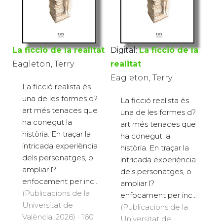
La ficció de la realitat
Digital:
La ficció de la
Eagleton, Terry
realitat
Eagleton, Terry
La ficció realista és
una de les formes d?
La ficció realista és
art més tenaces que
una de les formes d?
ha conegut la
art més tenaces que
història. En traçar la
ha conegut la
intricada experiència
història. En traçar la
dels personatges, o
intricada experiència
ampliar l?
dels personatges, o
enfocament per inc...
ampliar l?
(Publicacions de la
enfocament per inc...
Universitat de
(Publicacions de la
València, 2026) · 160
Universitat de