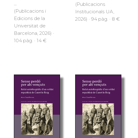
...
(Publicacions
(Publicacions i
Institucionals UA,
Edicions de la
2026) · 94 pàg. · 8 €
Universitat de
Barcelona, 2026) ·
104 pàg. · 14 €