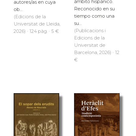
ámbito hispánico.
autores/as en cuya
Reconocido en su
ob...
tiempo como una
(Edicions de la
su...
Universitat de Lleida,
(Publicacions i
2026) · 124 pàg. · 5 €
Edicions de la
Universitat de
Barcelona, 2026) · 12
€