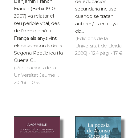
Benjamín Franch
de educación
Franch (Betxí 1910-
secundaria incluso
2007) va relatar el
cuando se tratan
seu periple vital, des
autores/as en cuya
de l?emigració a
ob...
França als anys vint,
(Edicions de la
els seus records de la
Universitat de Lleida,
Segona República i la
2026) · 124 pàg. · 17 €
Guerra C...
(Publicacions de la
Universitat Jaume I,
2026) · 10 €