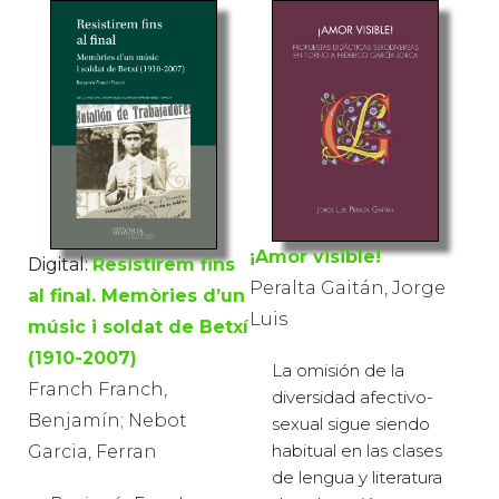
¡Amor visible!
Digital:
Resistirem fins
Peralta Gaitán, Jorge
al final. Memòries d’un
Luis
músic i soldat de Betxí
(1910-2007)
La omisión de la
Franch Franch,
diversidad afectivo-
Benjamín; Nebot
sexual sigue siendo
habitual en las clases
Garcia, Ferran
de lengua y literatura