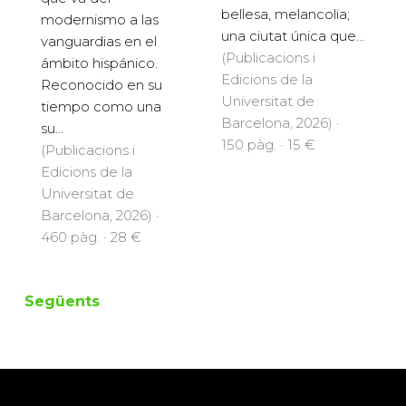
bellesa, melancolia;
modernismo a las
una ciutat única que...
vanguardias en el
(Publicacions i
ámbito hispánico.
Edicions de la
Reconocido en su
Universitat de
tiempo como una
Barcelona, 2026) ·
su...
150 pàg. · 15 €
(Publicacions i
Edicions de la
Universitat de
Barcelona, 2026) ·
460 pàg. · 28 €
Següents