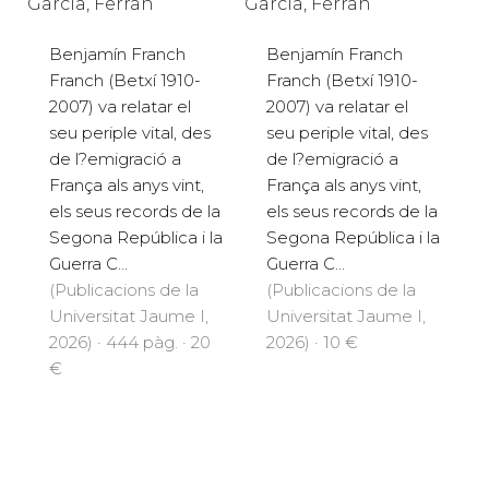
Garcia, Ferran
Garcia, Ferran
Benjamín Franch
Benjamín Franch
Franch (Betxí 1910-
Franch (Betxí 1910-
2007) va relatar el
2007) va relatar el
seu periple vital, des
seu periple vital, des
de l?emigració a
de l?emigració a
França als anys vint,
França als anys vint,
els seus records de la
els seus records de la
Segona República i la
Segona República i la
Guerra C...
Guerra C...
(Publicacions de la
(Publicacions de la
Universitat Jaume I,
Universitat Jaume I,
2026) · 444 pàg. · 20
2026) · 10 €
€