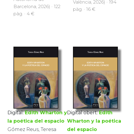
València, 2026) · 194
Barcelona, 2026) · 122
pàg. · 16 €
pàg. · 4 €
Digital:
Edith Wharton y
Digital obert:
Edith
la poética del espacio
Wharton y la poética
Gómez Reus, Teresa
del espacio