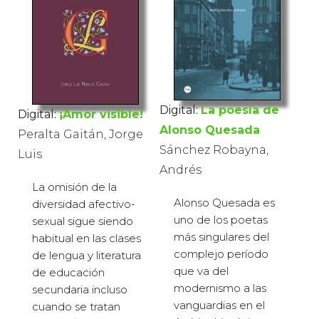
Digital:
La poesía de
Digital:
¡Amor visible!
Alonso Quesada
Peralta Gaitán, Jorge
Sánchez Robayna,
Luis
Andrés
La omisión de la
Alonso Quesada es
diversidad afectivo-
uno de los poetas
sexual sigue siendo
más singulares del
habitual en las clases
complejo período
de lengua y literatura
que va del
de educación
modernismo a las
secundaria incluso
vanguardias en el
cuando se tratan