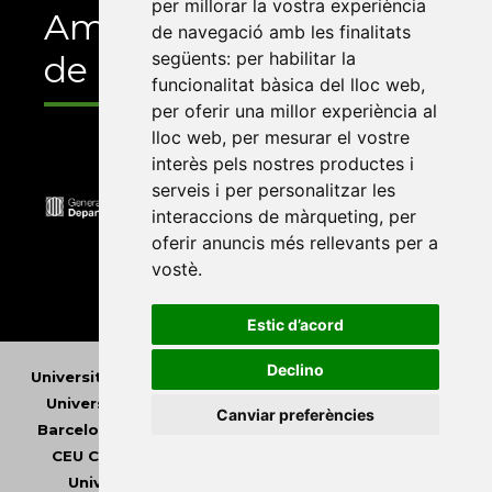
per millorar la vostra experiència
Amb el suport
de navegació amb les finalitats
següents:
per habilitar la
de
funcionalitat bàsica del lloc web
,
per oferir una millor experiència al
lloc web
,
per mesurar el vostre
interès pels nostres productes i
serveis i per personalitzar les
interaccions de màrqueting
,
per
oferir anuncis més rellevants per a
vostè
.
Estic d’acord
Declino
Universitat Abat Oliba CEU
•
Universitat d'Alacant
•
Universitat d'Andorra
•
Universitat Autònoma de
Canviar preferències
Barcelona
•
Universitat de Barcelona
•
Universitat
CEU Cardenal Herrera
•
Universitat de Girona
•
Universitat de les Illes Balears
•
Universitat