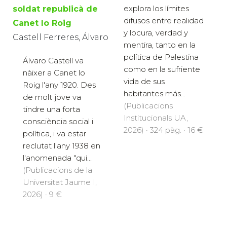
explora los límites
soldat republicà de
difusos entre realidad
Canet lo Roig
y locura, verdad y
Castell Ferreres, Álvaro
mentira, tanto en la
política de Palestina
Álvaro Castell va
como en la sufriente
nàixer a Canet lo
vida de sus
Roig l'any 1920. Des
habitantes más...
de molt jove va
(Publicacions
tindre una forta
Institucionals UA,
consciència social i
2026) · 324 pàg. · 16 €
política, i va estar
reclutat l'any 1938 en
l'anomenada "qui...
(Publicacions de la
Universitat Jaume I,
2026) · 9 €