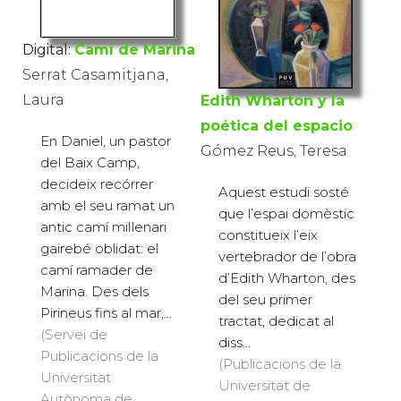
Digital:
Camí de Marina
Serrat Casamitjana,
Laura
Edith Wharton y la
poética del espacio
En Daniel, un pastor
Gómez Reus, Teresa
del Baix Camp,
decideix recórrer
Aquest estudi sosté
amb el seu ramat un
que l’espai domèstic
antic camí mil·lenari
constitueix l’eix
gairebé oblidat: el
vertebrador de l’obra
camí ramader de
d’Edith Wharton, des
Marina. Des dels
del seu primer
Pirineus fins al mar,...
tractat, dedicat al
(Servei de
diss...
Publicacions de la
(Publicacions de la
Universitat
Universitat de
Autònoma de