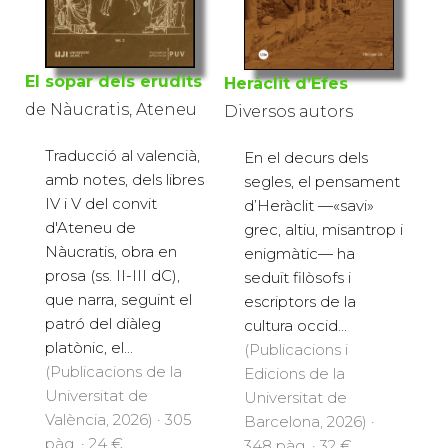
El sopar dels erudits
Heràclit d’Efes
de Nàucratis, Ateneu
Diversos autors
Traducció al valencià,
En el decurs dels
amb notes, dels libres
segles, el pensament
IV i V del convit
d’Heràclit —«savi»
d'Ateneu de
grec, altiu, misantrop i
Nàucratis, obra en
enigmàtic— ha
prosa (ss. II-III dC),
seduït filòsofs i
que narra, seguint el
escriptors de la
patró del diàleg
cultura occid...
platònic, el...
(Publicacions i
(Publicacions de la
Edicions de la
Universitat de
Universitat de
València, 2026) · 305
Barcelona, 2026) ·
pàg. · 24 €
348 pàg. · 32 €