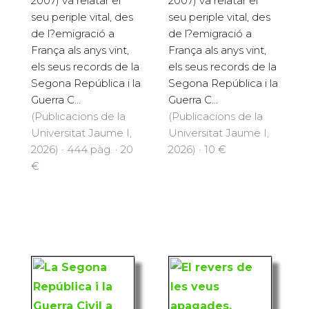
2007) va relatar el
2007) va relatar el
seu periple vital, des
seu periple vital, des
de l?emigració a
de l?emigració a
França als anys vint,
França als anys vint,
els seus records de la
els seus records de la
Segona República i la
Segona República i la
Guerra C...
Guerra C...
(Publicacions de la
(Publicacions de la
Universitat Jaume I,
Universitat Jaume I,
2026) · 444 pàg. · 20
2026) · 10 €
€