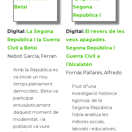
Digital:
La Segona
Digital:
El revers de les
República i la Guerra
veus apagades.
Civil a Betxí
Segona República i
Nebot García, Ferran
Guerra Civil a
l’Alcalatén
Amb la República es
Fornás Pallarés, Alfredo
va iniciar un nou
temps plenament
Fruit d?una
democràtic. Betxí va
investigació històrica
participar
rigorosa, de la
entusiàsticament
Segona República
daquest moment de
l'obra analitza les
modernitat, i la
millores socials,
població va viure
laborals i educatives,