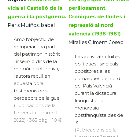
vida al Castelló de la
perillosament.
guerra i la postguerra.
Cròniques de lluites i
Peris Muiños, Isabel
repressió al nord
valencià (1938-1981)
Amb l'objectiu de
Miralles Climent, Josep
recuperar una part
del patrimoni històric
Les activitats i lluites
i inserir-lo dins de la
polítiques i sindicals
memòria col·lectiva,
opositores a les
l'autora recull en
comarques del nord
aquesta obra
del País Valencià
testimonis dels
durant la dictadura
perdedors de la gue...
franquista i la
(Publicacions de la
monarquia
Universitat Jaume I,
postfranquista des de
2022) · 365 pàg. · 10 €
l&...
(Publicacions de la