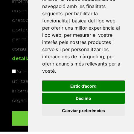
informar-vos dels actes i activitats que
navegació amb les finalitats
organitza la Xarxa Vives. Podeu exercir els
següents:
per habilitar la
drets d’accés, rectificació, supressió,
funcionalitat bàsica del lloc web
,
per oferir una millor experiència al
portabilitat, limitació o oposició al tractament
lloc web
,
per mesurar el vostre
per mitjans físics o electrònics. Podeu
interès pels nostres productes i
consultar la
informació addicional i
serveis i per personalitzar les
interaccions de màrqueting
,
per
detallada sobre protecció de dades
.
oferir anuncis més rellevants per a
vostè
.
Si marqueu aquesta casella, consentiu que
utilitzem les vostres dades per a enviar-vos
Estic d’acord
informació sobre els actes i activitats que
Declino
organitza la Xarxa Vives.
Canviar preferències