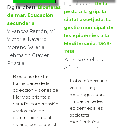
Digital obert:
De la
Digital obert:
Biosferas
pesta a la grip: la
de mar. Educación
ciutat assetjada. La
secundaria
gestió municipal de
Vivancos Ramón, Mª
les epidèmies a la
Victoria; Navarro
Mediterrània, 1348-
Moreno, Valeria;
1918
Lehmann Gravier,
Zarzoso Orellana,
Priscila
Alfons
Biosferas de Mar
L'obra ofereix una
forma parte de la
visió de llarg
colección Visiones de
recorregut sobre
Mar y se orienta al
l'impacte de les
estudio, comprensión
epidèmies a les
y valoración del
societats
patrimonio natural
mediterrànies,
marino, con especial