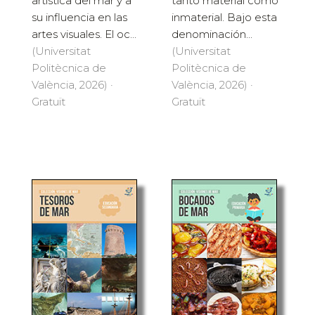
artística del mar y a
tanto material como
su influencia en las
inmaterial. Bajo esta
artes visuales. El oc...
denominación...
(Universitat
(Universitat
Politècnica de
Politècnica de
València, 2026) ·
València, 2026) ·
Gratuït
Gratuït