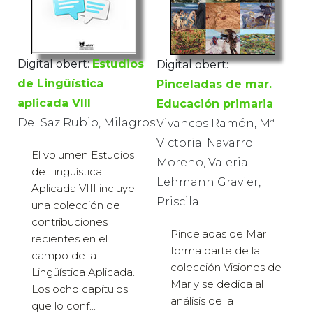
Digital obert:
Estudios
Digital obert:
de Lingüística
Pinceladas de mar.
aplicada VIII
Educación primaria
Del Saz Rubio, Milagros
Vivancos Ramón, Mª
Victoria; Navarro
El volumen Estudios
Moreno, Valeria;
de Lingüística
Lehmann Gravier,
Aplicada VIII incluye
Priscila
una colección de
contribuciones
Pinceladas de Mar
recientes en el
forma parte de la
campo de la
colección Visiones de
Lingüística Aplicada.
Mar y se dedica al
Los ocho capítulos
análisis de la
que lo conf...