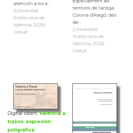
especialment als
atención a los e...
territoris de l'antiga
(Universitat
Corona d'Aragó, des
Politècnica de
de...
València, 2026) ·
(Universitat
Gratuït
Politècnica de
València, 2026) ·
Gratuït
Digital obert:
Valencia a
trazos: expresión
poligráfica