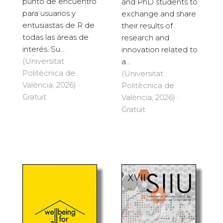
punto de encuentro
and PhD students to
para usuarios y
exchange and share
entusiastas de R de
their results of
todas las áreas de
research and
interés. Su...
innovation related to
(Universitat
a...
Politècnica de
(Universitat
València, 2026) ·
Politècnica de
Gratuït
València, 2026) ·
Gratuït