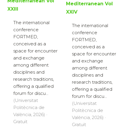
Mediterranean Vol
Mediterranean Vol
XXIII
XXIV
The international
The international
conference
conference
FORTMED,
FORTMED,
conceived as a
conceived as a
space for encounter
space for encounter
and exchange
and exchange
among different
among different
disciplines and
disciplines and
research traditions,
research traditions,
offering a qualified
offering a qualified
forum for discu...
forum for discu...
(Universitat
(Universitat
Politècnica de
Politècnica de
València, 2026) ·
València, 2026) ·
Gratuït
Gratuït