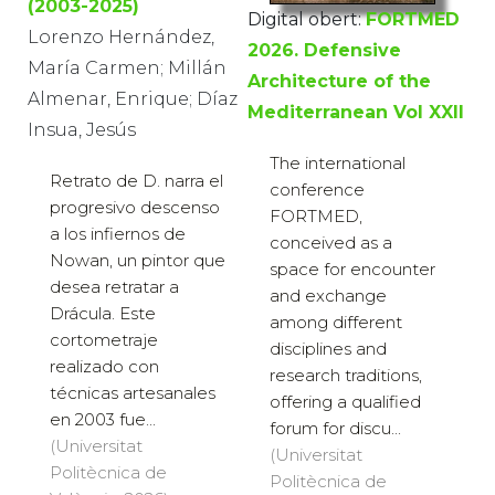
(2003-2025)
Digital obert:
FORTMED
Lorenzo Hernández,
2026. Defensive
María Carmen; Millán
Architecture of the
Almenar, Enrique; Díaz
Mediterranean Vol XXII
Insua, Jesús
The international
Retrato de D. narra el
conference
progresivo descenso
FORTMED,
a los infiernos de
conceived as a
Nowan, un pintor que
space for encounter
desea retratar a
and exchange
Drácula. Este
among different
cortometraje
disciplines and
realizado con
research traditions,
técnicas artesanales
offering a qualified
en 2003 fue...
forum for discu...
(Universitat
(Universitat
Politècnica de
Politècnica de