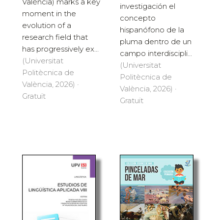
València) marks a key
investigación el
moment in the
concepto
evolution of a
hispanófono de la
research field that
pluma dentro de un
has progressively ex...
campo interdiscipli...
(Universitat
(Universitat
Politècnica de
Politècnica de
València, 2026) ·
València, 2026) ·
Gratuït
Gratuït