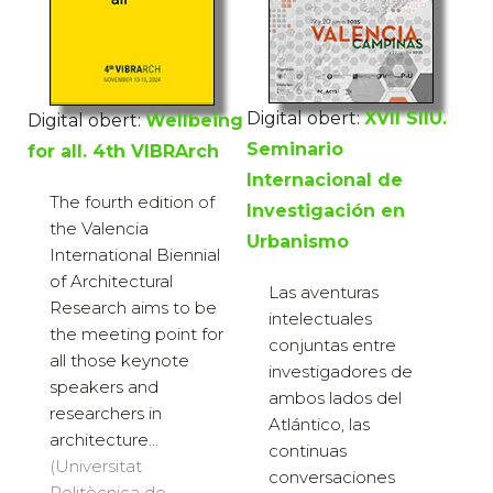
Digital obert:
XVII SIIU.
Digital obert:
Wellbeing
Seminario
for all. 4th VIBRArch
Internacional de
The fourth edition of
Investigación en
the Valencia
Urbanismo
International Biennial
of Architectural
Las aventuras
Research aims to be
intelectuales
the meeting point for
conjuntas entre
all those keynote
investigadores de
speakers and
ambos lados del
researchers in
Atlántico, las
architecture...
continuas
(Universitat
conversaciones
Politècnica de