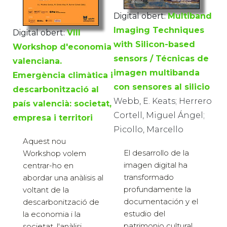
Digital obert:
Multiband
Imaging Techniques
Digital obert:
VIII
with Silicon-based
Workshop d'economia
sensors / Técnicas de
valenciana.
imagen multibanda
Emergència climàtica i
con sensores al silicio
descarbonització al
Webb, E. Keats; Herrero
país valencià: societat,
Cortell, Miguel Ángel;
empresa i territori
Picollo, Marcello
Aquest nou
El desarrollo de la
Workshop volem
imagen digital ha
centrar-ho en
transformado
abordar una anàlisis al
profundamente la
voltant de la
documentación y el
descarbonització de
estudio del
la economia i la
patrimonio cultural.
societat, l'anàlisi