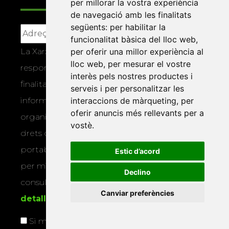
per millorar la vostra experiència
de navegació amb les finalitats
següents:
per habilitar la
funcionalitat bàsica del lloc web
,
per oferir una millor experiència al
La Xarxa Vives d’Universitats, com a
lloc web
,
per mesurar el vostre
responsable, tractarà les vostres dades amb la
interès pels nostres productes i
finalitat de gestionar la vostra subscripció i
serveis i per personalitzar les
interaccions de màrqueting
,
per
informar-vos dels actes i activitats que
oferir anuncis més rellevants per a
organitza la Xarxa Vives. Podeu exercir els
vostè
.
drets d’accés, rectificació, supressió,
portabilitat, limitació o oposició al tractament
Estic d’acord
per mitjans físics o electrònics. Podeu
Declino
consultar la
informació addicional i
Canviar preferències
detallada sobre protecció de dades
.
Si marqueu aquesta casella, consentiu que