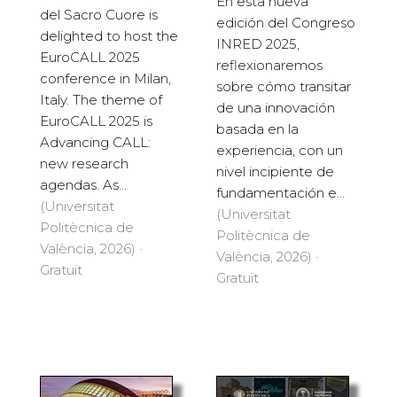
En esta nueva
del Sacro Cuore is
edición del Congreso
delighted to host the
INRED 2025,
EuroCALL 2025
reflexionaremos
conference in Milan,
sobre cómo transitar
Italy. The theme of
de una innovación
EuroCALL 2025 is
basada en la
Advancing CALL:
experiencia, con un
new research
nivel incipiente de
agendas. As...
fundamentación e...
(Universitat
(Universitat
Politècnica de
Politècnica de
València, 2026) ·
València, 2026) ·
Gratuït
Gratuït