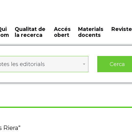
Qui
Qualitat de
Accés
Materials
Reviste
som
la recerca
obert
docents
Cerca
tes les editorials
s Riera"