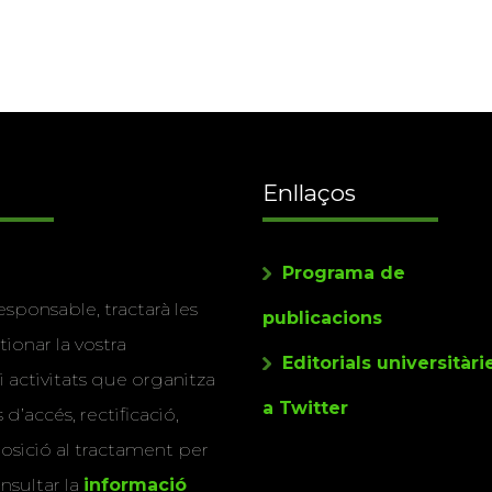
Enllaços
Programa de
esponsable, tractarà les
publicacions
tionar la vostra
Editorials universitàri
i activitats que organitza
a Twitter
 d’accés, rectificació,
posició al tractament per
nsultar la
informació