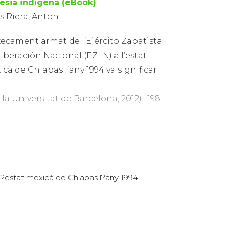
esia indígena (eBook)
s Riera, Antoni
xecament armat de l’Ejército Zapatista
iberación Nacional (EZLN) a l’estat
cà de Chiapas l’any 1994 va significar
la Universitat de Barcelona, 2012) · 198
l?estat mexicà de Chiapas l?any 1994