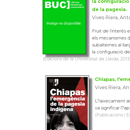
la configuració
de la pagesia.
Vives Riera, Ant
Fruit de l’interès
els mecanismes d
subalternes al llarg
la configuració de .
(Edicions de la Universitat de Lleida, 2013
Chiapas, l'em
Vives Riera, A
L?aixecament arm
va significar l?ap
(Publicacions i E