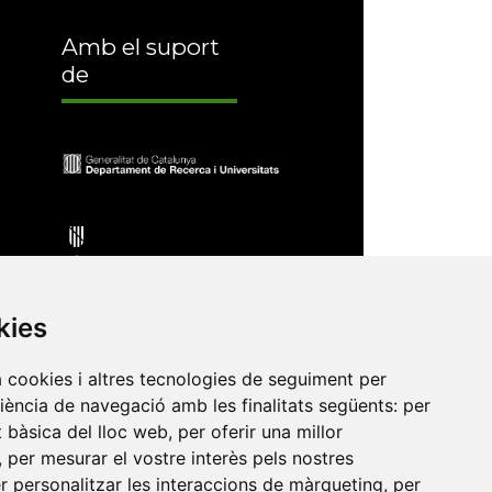
Amb el suport
de
kies
a cookies i altres tecnologies de seguiment per
riència de navegació amb les finalitats següents:
per
e Barcelona
•
Universitat de Barcelona
•
at bàsica del lloc web
,
per oferir una millor
ersitat Internacional de Catalunya
•
,
per mesurar el vostre interès pels nostres
a de Catalunya
•
Universitat de Perpinyà
er personalitzar les interaccions de màrqueting
,
per