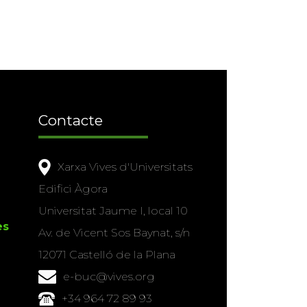
Contacte
Xarxa Vives d'Universitats
Edifici Àgora
Universitat Jaume I, local 10
es
Av. de Vicent Sos Baynat, s/n
12071 Castelló de la Plana
e-buc@vives.org
+34 964 72 89 93