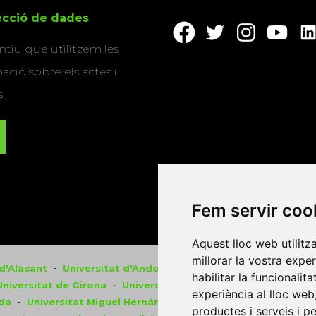
tecció de dades
.
tiu que utilitzem les
ació sobre els actes i
.
Fem servir coo
Aquest lloc web utilitz
millorar la vostra expe
 d'Alacant
•
Universitat d'Andorra
•
Universitat Autònoma d
habilitar la funcionalit
Universitat de Girona
•
Universitat de les Illes Balears
•
Univ
experiència al lloc web
ida
•
Universitat Miguel Hernández d'Elx
•
Universitat Obert
productes i serveis i p