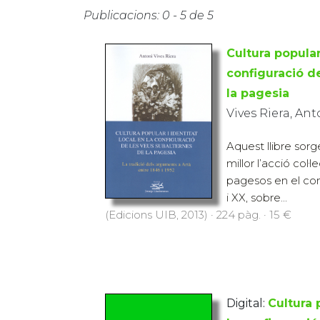
Publicacions: 0 - 5 de 5
Cultura popular 
configuració d
la pagesia
Vives Riera, Ant
Aquest llibre sorg
millor l’acció col·
pagesos en el con
i XX, sobre...
(Edicions UIB, 2013) · 224 pàg. · 15 €
Digital:
Cultura 