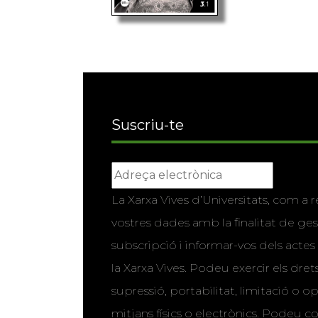
Suscriu-te
La Xarxa Vives d’Universitats, com a r
vostres dades amb la finalitat de ges
subscripció i informar-vos dels actes 
la Xarxa Vives. Podeu exercir els drets
supressió, portabilitat, limitació o o
mitjans físics o electrònics. Podeu co