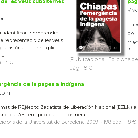
 de les veus subalternes
pag
Vive
oni
L’ai
 en identificar i comprendre
de L
e representació de les veus
mexi
 la història, el llibre explica
l’...
..
(Publicacions i Edicions de 
) · 4 €
pàg. · 8 €
ergència de la pagesia indígena
ntoni
at de l?Ejército Zapatista de Liberación Nacional (EZLN) a 
arició a l?escena pública de la primera ...
dicions de la Universitat de Barcelona, 2009) · 198 pàg. · 18 €