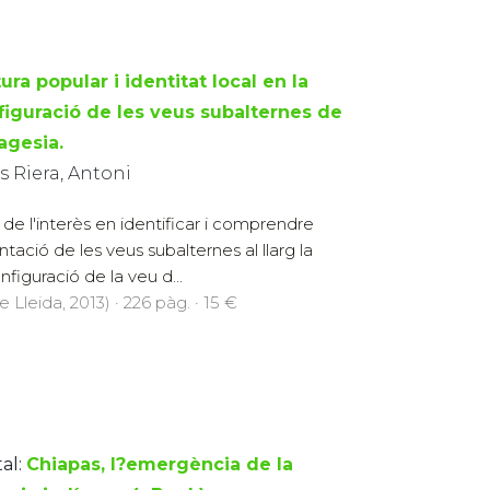
ura popular i identitat local en la
figuració de les veus subalternes de
agesia.
s Riera, Antoni
t de l'interès en identificar i comprendre
ació de les veus subalternes al llarg la
configuració de la veu d...
 Lleida, 2013) · 226 pàg. · 15 €
al:
Chiapas, l?emergència de la