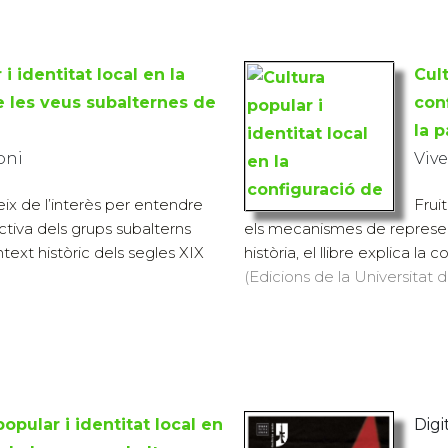
i identitat local en la
Cult
e les veus subalternes de
con
la p
oni
Vive
eix de l’interès per entendre
Frui
lectiva dels grups subalterns
els mecanismes de represent
text històric dels segles XIX
història, el llibre explica la 
(Edicions de la Universitat de
popular i identitat local en
Digit