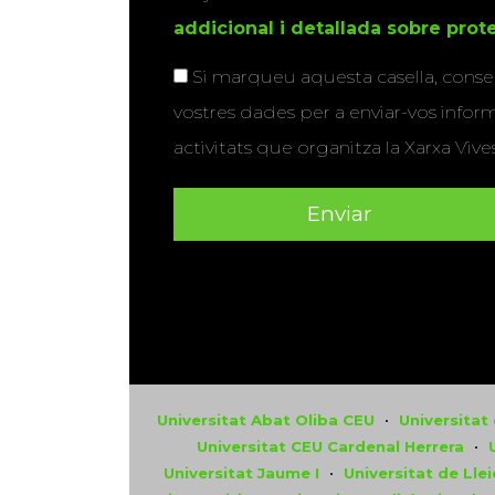
addicional i detallada sobre pro
Si marqueu aquesta casella, consen
vostres dades per a enviar-vos inform
activitats que organitza la Xarxa Vives
Universitat Abat Oliba CEU
•
Universitat
Universitat CEU Cardenal Herrera
•
Universitat Jaume I
•
Universitat de Lle