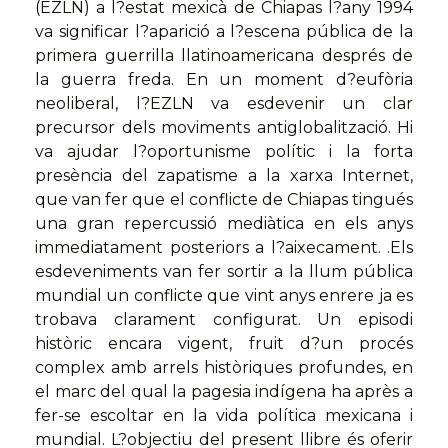
(EZLN) a l?estat mexicà de Chiapas l?any 1994
va significar l?aparició a l?escena pública de la
primera guerrilla llatinoamericana després de
la guerra freda. En un moment d?eufòria
neoliberal, l?EZLN va esdevenir un clar
precursor dels moviments antiglobalització. Hi
va ajudar l?oportunisme polític i la forta
presència del zapatisme a la xarxa Internet,
que van fer que el conflicte de Chiapas tingués
una gran repercussió mediàtica en els anys
immediatament posteriors a l?aixecament. .Els
esdeveniments van fer sortir a la llum pública
mundial un conflicte que vint anys enrere ja es
trobava clarament configurat. Un episodi
històric encara vigent, fruit d?un procés
complex amb arrels històriques profundes, en
el marc del qual la pagesia indígena ha après a
fer-se escoltar en la vida política mexicana i
mundial. L?objectiu del present llibre és oferir