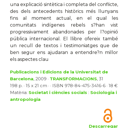
una explicació sintètica i completa del conflicte,
des dels antecedents històrics més llunyans
fins al moment actual, en el qual les
comunitats indígenes rebels s?han vist
progressivament abandonades per l?opinió
pública internacional. El llibre ofereix també
un recull de textos i testimoniatges que de
ben segur ens ajudaran a entendre?n millor
els aspectes clau
Publicacions i Edicions de la Universitat de
Barcelona
, 2009 ·
TRANSFORMACIONS
, 31
198 p. · 15 x 21 cm · · ISBN 978-84-475-3416-6 · 18 €
Matèria:
Societat i ciències socials
:
Sociologia i
antropologia
Descarregar