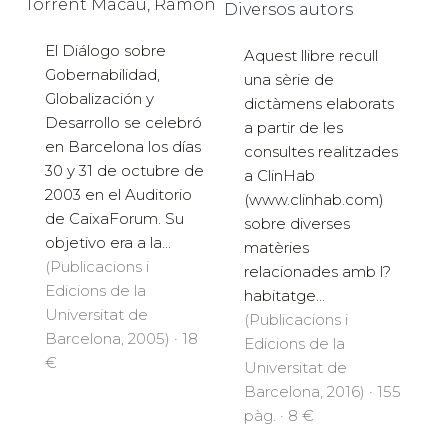
Torrent Macau, Ramón
Diversos autors
El Diálogo sobre
Aquest llibre recull
Gobernabilidad,
una sèrie de
Globalización y
dictàmens elaborats
Desarrollo se celebró
a partir de les
en Barcelona los días
consultes realitzades
30 y 31 de octubre de
a ClinHab
2003 en el Auditorio
(www.clinhab.com)
de CaixaForum. Su
sobre diverses
objetivo era a la...
matèries
(Publicacions i
relacionades amb l?
Edicions de la
habitatge...
Universitat de
(Publicacions i
Barcelona, 2005) · 18
Edicions de la
€
Universitat de
Barcelona, 2016) · 155
pàg. · 8 €