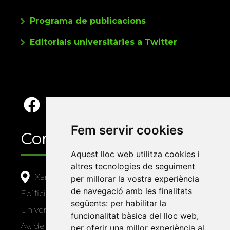
Programa de publicacions
Editorials universitàries a Twitter
Fem servir cookies
Contacte
Aquest lloc web utilitza cookies i
altres tecnologies de seguiment
Xarxa Vives d'Universitats
per millorar la vostra experiència
de navegació amb les finalitats
Edifici Àgora
següents:
per habilitar la
Universitat Jaume I, local 10
funcionalitat bàsica del lloc web
,
Av. de Vicent Sos Baynat, s/n
per oferir una millor experiència al