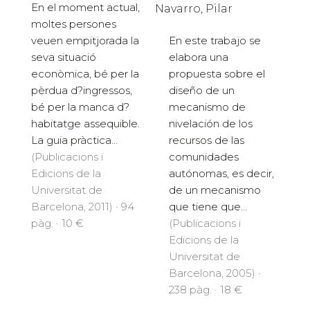
En el moment actual,
Navarro, Pilar
moltes persones
veuen empitjorada la
En este trabajo se
seva situació
elabora una
econòmica, bé per la
propuesta sobre el
pèrdua d?ingressos,
diseño de un
bé per la manca d?
mecanismo de
habitatge assequible.
nivelación de los
La guia pràctica...
recursos de las
(Publicacions i
comunidades
Edicions de la
autónomas, es decir,
Universitat de
de un mecanismo
Barcelona, 2011) · 94
que tiene que...
pàg. · 10 €
(Publicacions i
Edicions de la
Universitat de
Barcelona, 2005) ·
238 pàg. · 18 €