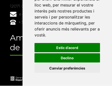
lloc web
,
per mesurar el vostre
12071 Castelló de la Plana
interès pels nostres productes i
e-buc@vives.org
serveis i per personalitzar les
+34 964 72 89 93
interaccions de màrqueting
,
per
oferir anuncis més rellevants per a
vostè
.
Amb el suport
de
Estic d’acord
Declino
Canviar preferències