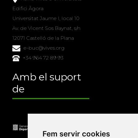
Edifici Àgora
Universitat Jaume I, local 10
Av. de Vicent Sos Baynat, s/n
12071 Castelló de la Plana
e-buc@vives.org
+34 964 72 89 93
Amb el suport
de
Fem servir cookies