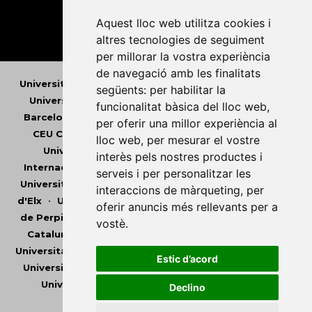
Aquest lloc web utilitza cookies i
altres tecnologies de seguiment
per millorar la vostra experiència
de navegació amb les finalitats
Universitat Abat Oliba CEU
•
Universitat d'Alacant
•
següents:
per habilitar la
Universitat d'Andorra
•
Universitat Autònoma de
funcionalitat bàsica del lloc web
,
Barcelona
•
Universitat de Barcelona
•
Universitat
per oferir una millor experiència al
CEU Cardenal Herrera
•
Universitat de Girona
•
lloc web
,
per mesurar el vostre
Universitat de les Illes Balears
•
Universitat
interès pels nostres productes i
Internacional de Catalunya
•
Universitat Jaume I
•
serveis i per personalitzar les
Universitat de Lleida
•
Universitat Miguel Hernández
interaccions de màrqueting
,
per
d'Elx
•
Universitat Oberta de Catalunya
•
Universitat
oferir anuncis més rellevants per a
de Perpinyà Via Domitia
•
Universitat Politècnica de
vostè
.
Catalunya
•
Universitat Politècnica de València
•
Universitat Pompeu Fabra
•
Universitat Ramon Llull
•
Estic d’acord
Universitat Rovira i Virgili
•
Universitat de Sàsser
•
Universitat de València
•
Universitat de Vic -
Declino
Universitat Central de Catalunya