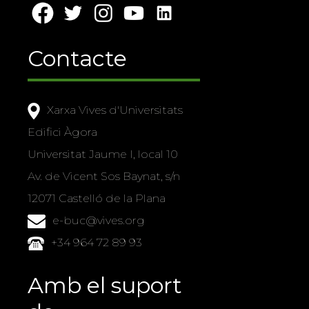
Contacte
Xarxa Vives d'Universitats
Edifici Àgora
Universitat Jaume I, local 10
Av. de Vicent Sos Baynat, s/n
12071 Castelló de la Plana
e-buc@vives.org
+34 964 72 89 93
Amb el suport