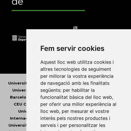
de
Fem servir cookies
Aquest lloc web utilitza cookies i
altres tecnologies de seguiment
per millorar la vostra experiència
de navegació amb les finalitats
Universitat Abat Oliba CEU
•
Universitat d'Alacant
•
següents:
per habilitar la
Universitat d'Andorra
•
Universitat Autònoma de
funcionalitat bàsica del lloc web
,
Barcelona
•
Universitat de Barcelona
•
Universitat
per oferir una millor experiència al
CEU Cardenal Herrera
•
Universitat de Girona
•
lloc web
,
per mesurar el vostre
Universitat de les Illes Balears
•
Universitat
interès pels nostres productes i
Internacional de Catalunya
•
Universitat Jaume I
•
serveis i per personalitzar les
Universitat de Lleida
•
Universitat Miguel Hernández