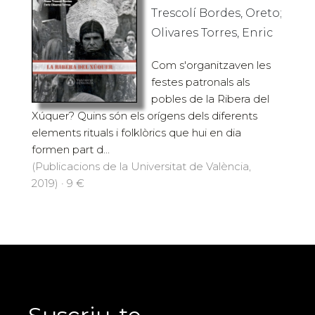
Trescolí Bordes, Oreto;
Olivares Torres, Enric
Com s'organitzaven les
festes patronals als
pobles de la Ribera del
Xúquer? Quins són els orígens dels diferents
elements rituals i folklòrics que hui en dia
formen part d...
(Publicacions de la Universitat de València,
2019) · 9 €