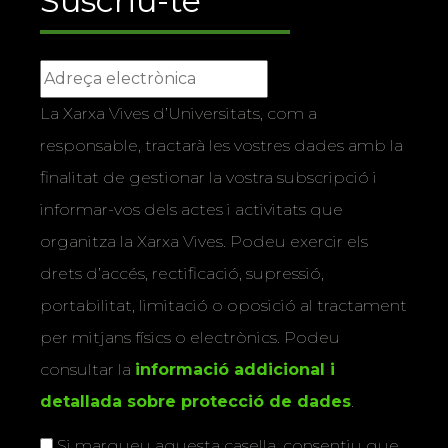
Suscriu-te
La Xarxa Vives d’Universitats, com a
responsable, tractarà les vostres dades amb la
finalitat de gestionar la vostra subscripció i
informar-vos dels actes i activitats que
organitza la Xarxa Vives. Podeu exercir els
drets d’accés, rectificació, supressió,
portabilitat, limitació o oposició al tractament
per mitjans físics o electrònics. Podeu
consultar la
informació addicional i
detallada sobre protecció de dades
.
Si marqueu aquesta casella, consentiu que