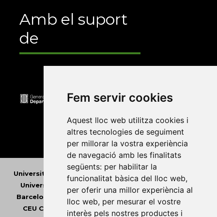
Amb el suport
de
Fem servir cookies
Aquest lloc web utilitza cookies i
altres tecnologies de seguiment
per millorar la vostra experiència
de navegació amb les finalitats
següents:
per habilitar la
Universitat Abat Oliba CEU
•
Universitat d'Alacant
•
funcionalitat bàsica del lloc web
,
Universitat d'Andorra
•
Universitat Autònoma de
per oferir una millor experiència al
Barcelona
•
Universitat de Barcelona
•
Universitat
lloc web
,
per mesurar el vostre
CEU Cardenal Herrera
•
Universitat de Girona
•
interès pels nostres productes i