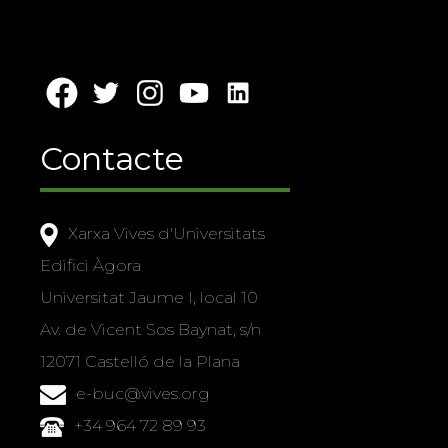
Contacte
Xarxa Vives d'Universitats
Edifici Àgora
Universitat Jaume I, local 10
Av. de Vicent Sos Baynat, s/n
12071 Castelló de la Plana
e-buc@vives.org
+34 964 72 89 93