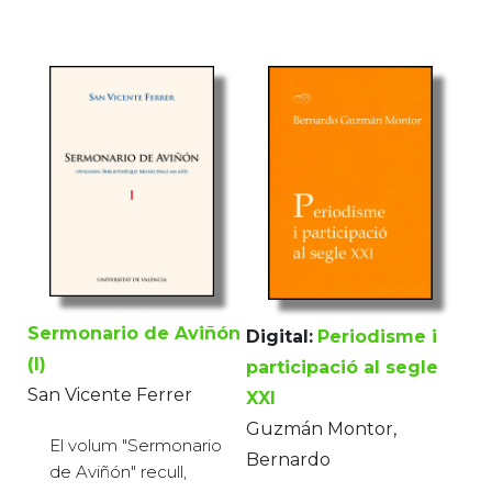
Sermonario de Aviñón
Digital:
Periodisme i
(I)
participació al segle
San Vicente Ferrer
XXI
Guzmán Montor,
El volum "Sermonario
Bernardo
de Aviñón" recull,