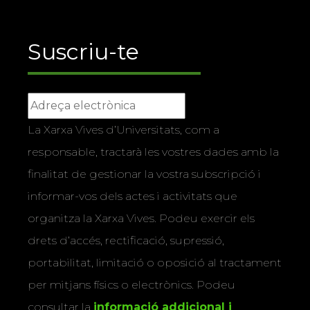
Suscriu-te
La Xarxa Vives d’Universitats, com a
responsable, tractarà les vostres dades amb la
finalitat de gestionar la vostra subscripció i
informar-vos dels actes i activitats que
organitza la Xarxa Vives. Podeu exercir els
drets d’accés, rectificació, supressió,
portabilitat, limitació o oposició al tractament
per mitjans físics o electrònics. Podeu
consultar la
informació addicional i