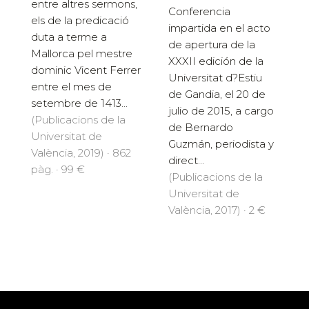
entre altres sermons,
Conferencia
els de la predicació
impartida en el acto
duta a terme a
de apertura de la
Mallorca pel mestre
XXXII edición de la
dominic Vicent Ferrer
Universitat d?Estiu
entre el mes de
de Gandia, el 20 de
setembre de 1413...
julio de 2015, a cargo
(Publicacions de la
de Bernardo
Universitat de
Guzmán, periodista y
València, 2019) · 862
direct...
pàg. · 99 €
(Publicacions de la
Universitat de
València, 2017) · 2 €