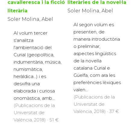
cavalleresca i la ficció
literàries de la novel·la
literària
Soler Molina, Abel
Soler Molina, Abel
Al segon volum es
presenten, de
Al volum tercer
manera introductòria
s'analitza
o preliminar,
l'ambientació del
aspectes lingüístics
Curial (geopolítica,
de la novel·la
indumentària, música,
catalana Curial e
numismàtica,
Güelfa, com ara les
heràldica...) i es
preferències lèxiques
desxifra una
valen...
elaborada i curiosa
(Publicacions de la
onomàstica, amb...
Universitat de
(Publicacions de la
València, 2018) · 37 €
Universitat de
València, 2018) · 51 €