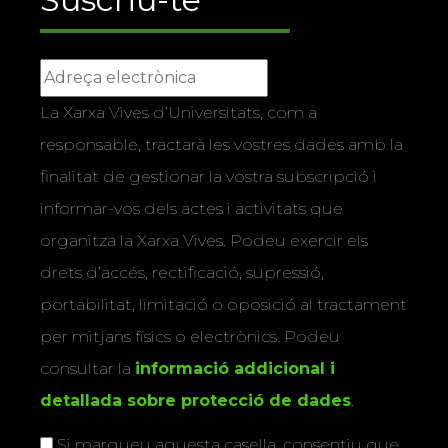
La Xarxa Vives d’Universitats, com a
responsable, tractarà les vostres dades amb la
finalitat de gestionar la vostra subscripció i
informar-vos dels actes i activitats que
organitza la Xarxa Vives. Podeu exercir els
drets d’accés, rectificació, supressió,
portabilitat, limitació o oposició al tractament
per mitjans físics o electrònics. Podeu
consultar la
informació addicional i
detallada sobre protecció de dades
.
Si marqueu aquesta casella, consentiu que