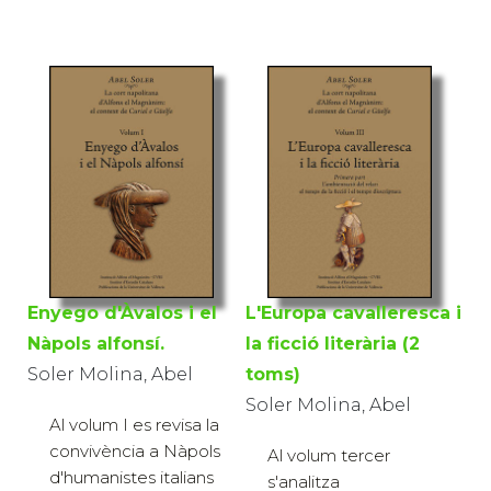
Enyego d'Àvalos i el
L'Europa cavalleresca i
Nàpols alfonsí.
la ficció literària (2
Soler Molina, Abel
toms)
Soler Molina, Abel
Al volum I es revisa la
convivència a Nàpols
Al volum tercer
d'humanistes italians
s'analitza