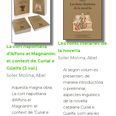
Les fonts literàries de
La cort napolitana
la novel·la
d'Alfons el Magnànim:
Soler Molina, Abel
el context de Curial e
Güelfa (3 vol.)
Al segon volum es
Soler Molina, Abel
presenten, de
manera introductòria
Aquesta magna obra,
o preliminar,
La cort napolitana
aspectes lingüístics
d'Alfons el
de la novel·la
Magnànim: el
catalana Curial e
context de 'Curial e
Güelfa, com ara les