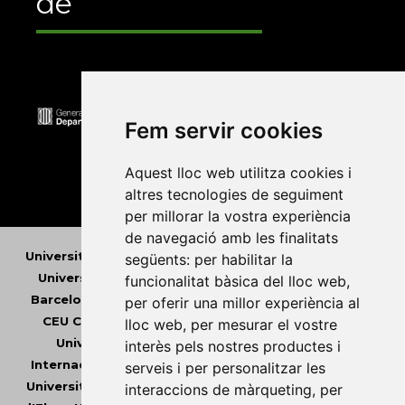
de
Fem servir cookies
Aquest lloc web utilitza cookies i
altres tecnologies de seguiment
per millorar la vostra experiència
de navegació amb les finalitats
Universitat Abat Oliba CEU
•
Universitat d'Alacant
•
següents:
per habilitar la
Universitat d'Andorra
•
Universitat Autònoma de
funcionalitat bàsica del lloc web
,
Barcelona
•
Universitat de Barcelona
•
Universitat
per oferir una millor experiència al
CEU Cardenal Herrera
•
Universitat de Girona
•
lloc web
,
per mesurar el vostre
Universitat de les Illes Balears
•
Universitat
interès pels nostres productes i
Internacional de Catalunya
•
Universitat Jaume I
•
serveis i per personalitzar les
Universitat de Lleida
•
Universitat Miguel Hernández
interaccions de màrqueting
,
per