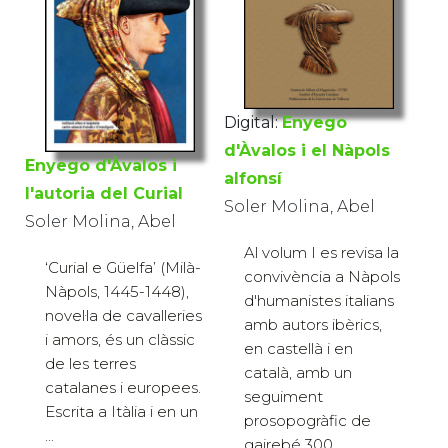
Digital:
Enyego
d'Àvalos i el Nàpols
Enyego d'Àvalos i
alfonsí
l'autoria del Curial
Soler Molina, Abel
Soler Molina, Abel
Al volum I es revisa la
‘Curial e Güelfa’ (Milà-
convivència a Nàpols
Nàpols, 1445-1448),
d'humanistes italians
novel·la de cavalleries
amb autors ibèrics,
i amors, és un clàssic
en castellà i en
de les terres
català, amb un
catalanes i europees.
seguiment
Escrita a Itàlia i en un
prosopogràfic de
...
gairebé 300