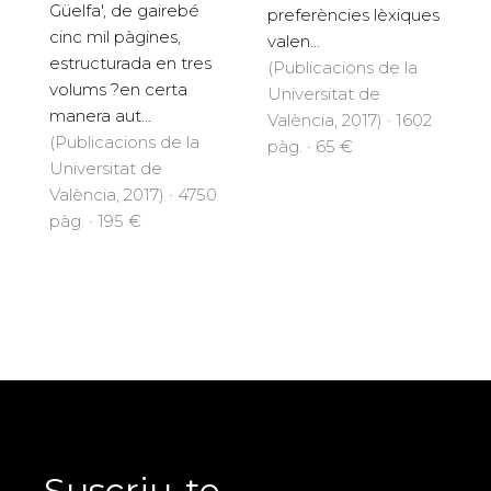
Güelfa', de gairebé
preferències lèxiques
cinc mil pàgines,
valen...
estructurada en tres
(Publicacions de la
volums ?en certa
Universitat de
manera aut...
València, 2017) · 1602
(Publicacions de la
pàg. · 65 €
Universitat de
València, 2017) · 4750
pàg. · 195 €
Suscriu-te