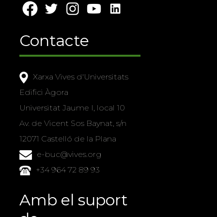
Contacte
Xarxa Vives d'Universitats
Edifici Àgora
Universitat Jaume I, local 10
Av. de Vicent Sos Baynat, s/n
12071 Castelló de la Plana
e-buc@vives.org
+34 964 72 89 93
Amb el suport