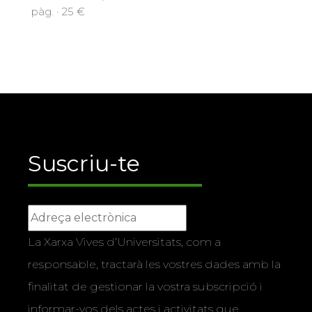
pàg. · 25 €
Suscriu-te
La Xarxa Vives d’Universitats, com a
responsable, tractarà les vostres dades amb la
finalitat de gestionar la vostra subscripció i
informar-vos dels actes i activitats que