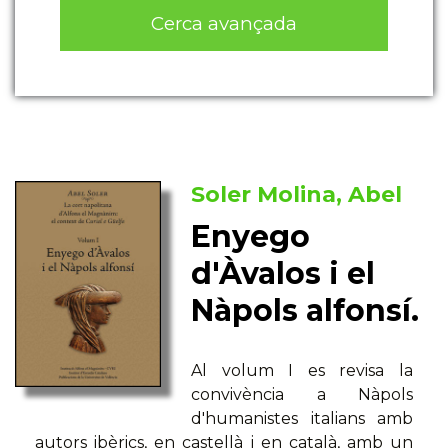
Cerca avançada
Soler Molina, Abel
Enyego
d'Àvalos i el
Nàpols alfonsí.
Al volum I es revisa la
convivència a Nàpols
d'humanistes italians amb
autors ibèrics, en castellà i en català, amb un