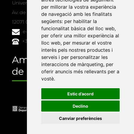
Universitat Jaume I, local 10
per millorar la vostra experiència
Av. de Vicent Sos Baynat, s/n
de navegació amb les finalitats
següents:
per habilitar la
12071 Castelló de la Plana
funcionalitat bàsica del lloc web
,
e-buc@vives.org
per oferir una millor experiència al
+34 964 72 89 93
lloc web
,
per mesurar el vostre
interès pels nostres productes i
Amb el suport
serveis i per personalitzar les
interaccions de màrqueting
,
per
de
oferir anuncis més rellevants per a
vostè
.
Estic d’acord
Declino
Canviar preferències