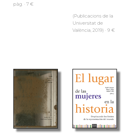
pàg. · 7 €
(Publicacions de la
Universitat de
València, 2019) · 9 €