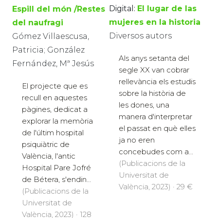
Digital:
El lugar de las
Espill del món /Restes
mujeres en la historia
del naufragi
Diversos autors
Gómez Villaescusa,
Patricia; González
Als anys setanta del
Fernández, Mª Jesús
segle XX van cobrar
rellevància els estudis
El projecte que es
sobre la història de
recull en aquestes
les dones, una
pàgines, dedicat a
manera d'interpretar
explorar la memòria
el passat en què elles
de l'últim hospital
ja no eren
psiquiàtric de
concebudes com a...
València, l'antic
(Publicacions de la
Hospital Pare Jofré
Universitat de
de Bétera, s'endin...
València, 2023) · 29 €
(Publicacions de la
Universitat de
València, 2023) · 128