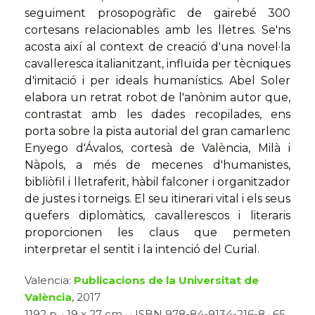
seguiment prosopogràfic de gairebé 300
cortesans relacionables amb les lletres. Se'ns
acosta així al context de creació d'una novel·la
cavalleresca italianitzant, influïda per tècniques
d'imitació i per ideals humanístics. Abel Soler
elabora un retrat robot de l'anònim autor que,
contrastat amb les dades recopilades, ens
porta sobre la pista autorial del gran camarlenc
Enyego d'Ávalos, cortesà de València, Milà i
Nàpols, a més de mecenes d'humanistes,
bibliòfil i lletraferit, hàbil falconer i organitzador
de justes i torneigs. El seu itinerari vital i els seus
quefers diplomàtics, cavallerescos i literaris
proporcionen les claus que permeten
interpretar el sentit i la intenció del Curial.
Valencia:
Publicacions de la Universitat de
València
, 2017
1192 p. · 19 x 27 cm · · ISBN 978-84-9134-216-8 · 65