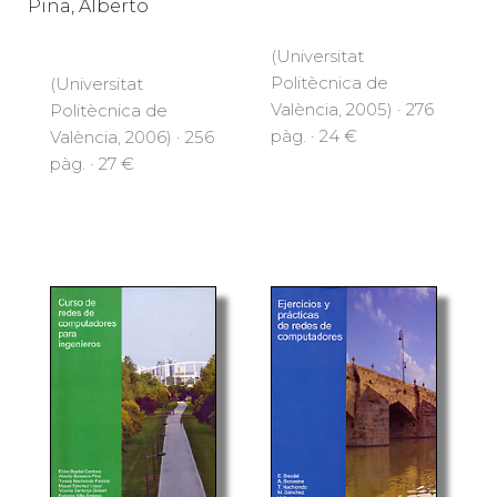
Pina, Alberto
(Universitat
Politècnica de
(Universitat
València, 2005) · 276
Politècnica de
pàg. · 24 €
València, 2006) · 256
pàg. · 27 €