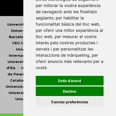
per millorar la vostra experiència
de navegació amb les finalitats
següents:
per habilitar la
funcionalitat bàsica del lloc web
,
Universitat Abat Oliba CEU
•
Universitat d'Alacant
•
per oferir una millor experiència al
Universitat d'Andorra
•
Universitat Autònoma de
lloc web
,
per mesurar el vostre
Barcelona
•
Universitat de Barcelona
•
Universitat
interès pels nostres productes i
CEU Cardenal Herrera
•
Universitat de Girona
•
serveis i per personalitzar les
Universitat de les Illes Balears
•
Universitat
interaccions de màrqueting
,
per
Internacional de Catalunya
•
Universitat Jaume I
•
oferir anuncis més rellevants per a
Universitat de Lleida
•
Universitat Miguel Hernández
vostè
.
d'Elx
•
Universitat Oberta de Catalunya
•
Universitat
de Perpinyà Via Domitia
•
Universitat Politècnica de
Catalunya
•
Universitat Politècnica de València
•
Estic d’acord
Universitat Pompeu Fabra
•
Universitat Ramon Llull
•
Declino
Universitat Rovira i Virgili
•
Universitat de Sàsser
•
Universitat de València
•
Universitat de Vic -
Canviar preferències
Universitat Central de Catalunya