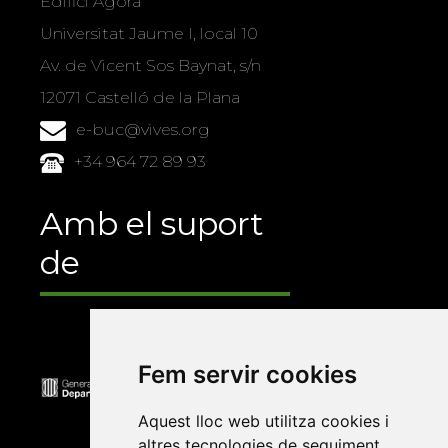
Edifici Àgora
Universitat Jaume I, local 10
Av. de Vicent Sos Baynat, s/n
12071 Castelló de la Plana
e-buc@vives.org
+34 964 72 89 93
Amb el suport
de
Fem servir cookies
Aquest lloc web utilitza cookies i
altres tecnologies de seguiment