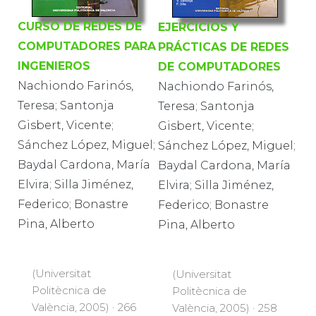
CURSO DE REDES DE
EJERCICIOS Y
COMPUTADORES PARA
PRÁCTICAS DE REDES
INGENIEROS
DE COMPUTADORES
Nachiondo Farinós,
Nachiondo Farinós,
Teresa; Santonja
Teresa; Santonja
Gisbert, Vicente;
Gisbert, Vicente;
Sánchez López, Miguel;
Sánchez López, Miguel;
Baydal Cardona, María
Baydal Cardona, María
Elvira; Silla Jiménez,
Elvira; Silla Jiménez,
Federico; Bonastre
Federico; Bonastre
Pina, Alberto
Pina, Alberto
(Universitat
(Universitat
Politècnica de
Politècnica de
València, 2005) · 266
València, 2005) · 258