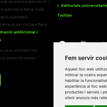
nar la vostra subscripció i
Editorials universitàri
 organitza la Xarxa Vives.
Twitter
cació, supressió,
actament per mitjans físics
rmació addicional i
s
.
u que utilitzem les
Fem servir coo
ió sobre els actes i
Aquest lloc web utilitz
millorar la vostra expe
habilitar la funcionalit
experiència al lloc web
productes i serveis i p
oferir anuncis més rell