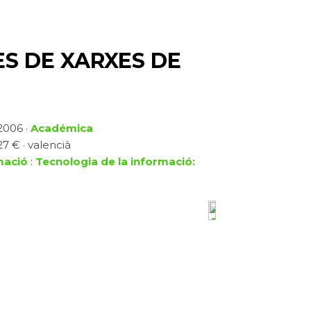
ES DE XARXES DE
 2006 ·
Académica
27 € · valencià
mació
:
Tecnologia de la informació: