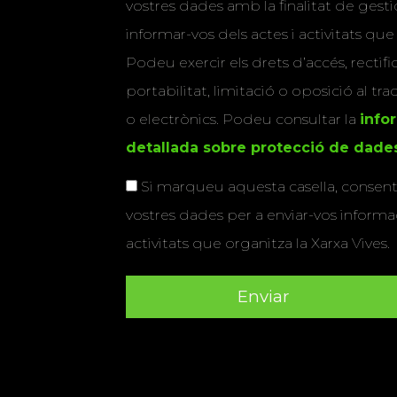
vostres dades amb la finalitat de gestio
informar-vos dels actes i activitats que
Podeu exercir els drets d’accés, rectifi
portabilitat, limitació o oposició al tr
o electrònics. Podeu consultar la
info
detallada sobre protecció de dade
Si marqueu aquesta casella, consenti
vostres dades per a enviar-vos informac
activitats que organitza la Xarxa Vives.