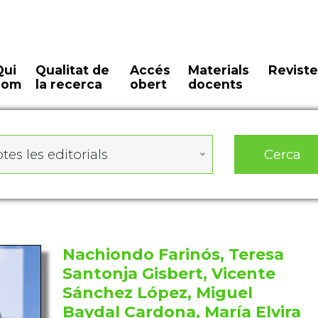
Qui
Qualitat de
Accés
Materials
Reviste
som
la recerca
obert
docents
Cerca
tes les editorials
Nachiondo Farinós, Teresa
Santonja Gisbert, Vicente
Sánchez López, Miguel
Baydal Cardona, María Elvira