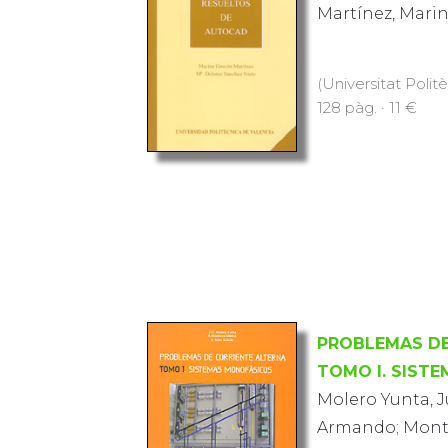
Martínez, Mari
(Universitat Polit
128 pàg. · 11 €
PROBLEMAS DE
TOMO I. SIST
Molero Yunta, Ju
Armando; Monto