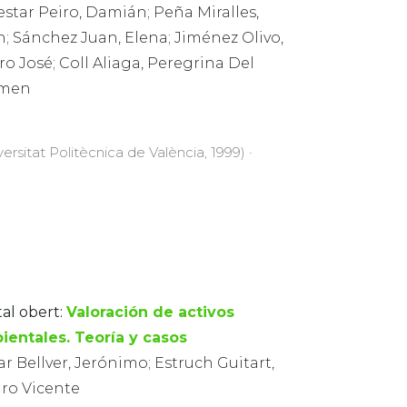
star Peiro, Damián; Peña Miralles,
; Sánchez Juan, Elena; Jiménez Olivo,
o José; Coll Aliaga, Peregrina Del
men
versitat Politècnica de València, 1999) ·
tal obert:
Valoración de activos
ientales. Teoría y casos
r Bellver, Jerónimo; Estruch Guitart,
uro Vicente