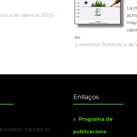
La i
ècnica de València, 2005) ·
acti
mayo
valo
es ...
(Universitat Politècnica de V
Enllaços
Programa de
ponsable, tractarà les
publicacions