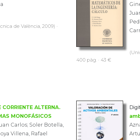
na
Gine
Juan
Pedr
ècnica de València, 2009) ·
Car
(Uni
400 pàg. · 43 €
 CORRIENTE ALTERNA.
Digi
EMAS MONOFÁSICOS
amb
an Carlos; Soler Botella,
Azna
ya Villena, Rafael
Art