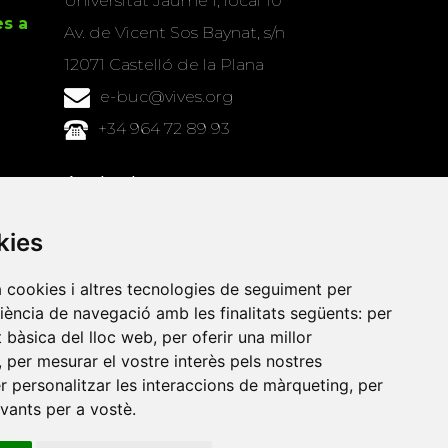
Universitat Jaume I, local 10
es a
Av. de Vicent Sos Baynat, s/n
12071 Castelló de la Plana
e-buc@vives.org
+34 964 72 89 93
Amb el suport
de
kies
a cookies i altres tecnologies de seguiment per
riència de navegació amb les finalitats següents:
per
at bàsica del lloc web
,
per oferir una millor
,
per mesurar el vostre interès pels nostres
er personalitzar les interaccions de màrqueting
,
per
evants per a vostè
.