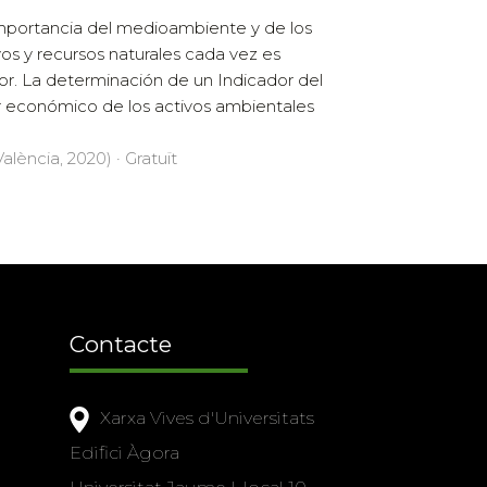
mportancia del medioambiente y de los
vos y recursos naturales cada vez es
r. La determinación de un Indicador del
r económico de los activos ambientales
alència, 2020) · Gratuït
Contacte
Xarxa Vives d'Universitats
Edifici Àgora