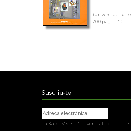
(Universitat Polit
200 pàg. · 17 €
Suscriu-te
La Xarxa Vives d’Universitats, com a res