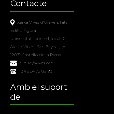
Contacte
Xarxa Vives d'Universitats
Edifici Àgora
Universitat Jaume I, local 10
Av. de Vicent Sos Baynat, s/n
12071 Castelló de la Plana
e-buc@vives.org
+34 964 72 89 93
Amb el suport
de