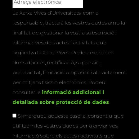
La Xarxa Vives d’Universitats, com a
responsable, tractarà les vostres dades amb la
finalitat de gestionar la vostra subscripció i
informar-vos dels actes i activitats que
organitza la Xarxa Vives. Podeu exercir els
drets d’accés, rectificació, supressió,
portabilitat, limitació o oposició al tractament
per mitjans físics o electrònics. Podeu
consultar la
informació addicional i
detallada sobre protecció de dades
.
Si marqueu aquesta casella, consentiu que
utilitzem les vostres dades per a enviar-vos
informació sobre els actes i activitats que