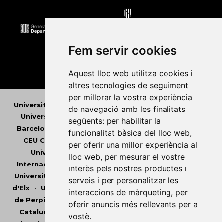
Fem servir cookies
Aquest lloc web utilitza cookies i
altres tecnologies de seguiment
per millorar la vostra experiència
Universitat Abat Oliba CEU
•
Universitat d'Alacant
•
de navegació amb les finalitats
Universitat d'Andorra
•
Universitat Autònoma de
següents:
per habilitar la
Barcelona
•
Universitat de Barcelona
•
Universitat
funcionalitat bàsica del lloc web
,
CEU Cardenal Herrera
•
Universitat de Girona
•
per oferir una millor experiència al
Universitat de les Illes Balears
•
Universitat
lloc web
,
per mesurar el vostre
Internacional de Catalunya
•
Universitat Jaume I
•
interès pels nostres productes i
Universitat de Lleida
•
Universitat Miguel Hernández
serveis i per personalitzar les
d'Elx
•
Universitat Oberta de Catalunya
•
Universitat
interaccions de màrqueting
,
per
de Perpinyà Via Domitia
•
Universitat Politècnica de
oferir anuncis més rellevants per a
Catalunya
•
Universitat Politècnica de València
•
vostè
.