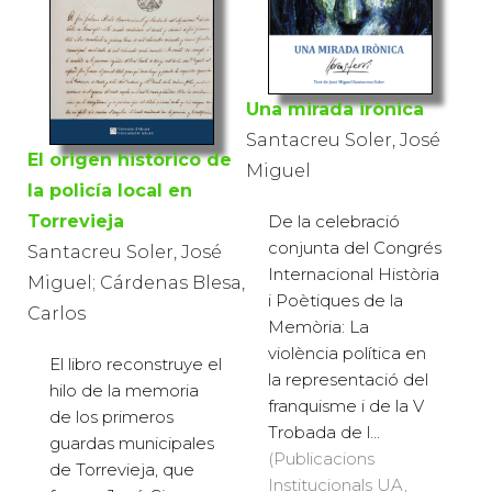
Una mirada irònica
Santacreu Soler, José
El origen histórico de
Miguel
la policía local en
De la celebració
Torrevieja
conjunta del Congrés
Santacreu Soler, José
Internacional Història
Miguel; Cárdenas Blesa,
i Poètiques de la
Carlos
Memòria: La
violència política en
El libro reconstruye el
la representació del
hilo de la memoria
franquisme i de la V
de los primeros
Trobada de l...
guardas municipales
(Publicacions
de Torrevieja, que
Institucionals UA,