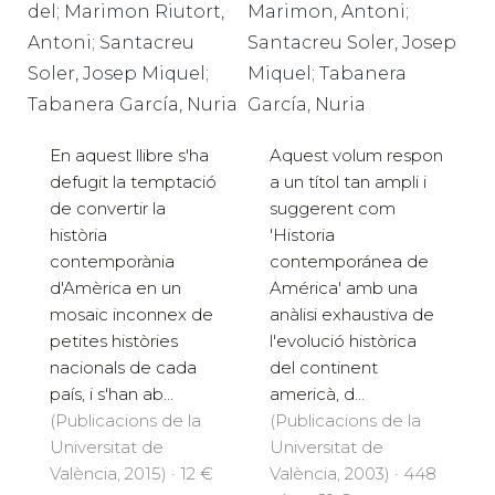
del; Marimon Riutort,
Marimon, Antoni;
Antoni; Santacreu
Santacreu Soler, Josep
Soler, Josep Miquel;
Miquel; Tabanera
Tabanera García, Nuria
García, Nuria
En aquest llibre s'ha
Aquest volum respon
defugit la temptació
a un títol tan ampli i
de convertir la
suggerent com
història
'Historia
contemporània
contemporánea de
d'Amèrica en un
América' amb una
mosaic inconnex de
anàlisi exhaustiva de
petites històries
l'evolució històrica
nacionals de cada
del continent
país, i s'han ab...
americà, d...
(Publicacions de la
(Publicacions de la
Universitat de
Universitat de
València, 2015) · 12 €
València, 2003) · 448