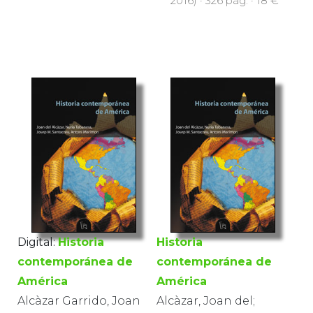
2016) · 326 pàg. · 18 €
Digital:
Historia
Historia
contemporánea de
contemporánea de
América
América
Alcàzar Garrido, Joan
Alcàzar, Joan del;