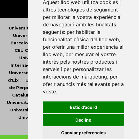
Aquest lloc web utilitza cookies i
altres tecnologies de seguiment
per millorar la vostra experiència
de navegació amb les finalitats
Universitat Abat Oliba CEU
•
Universitat d'Alacant
•
següents:
per habilitar la
Universitat d'Andorra
•
Universitat Autònoma de
funcionalitat bàsica del lloc web
,
Barcelona
•
Universitat de Barcelona
•
Universitat
per oferir una millor experiència al
CEU Cardenal Herrera
•
Universitat de Girona
•
lloc web
,
per mesurar el vostre
Universitat de les Illes Balears
•
Universitat
interès pels nostres productes i
Internacional de Catalunya
•
Universitat Jaume I
•
serveis i per personalitzar les
Universitat de Lleida
•
Universitat Miguel Hernández
interaccions de màrqueting
,
per
d'Elx
•
Universitat Oberta de Catalunya
•
Universitat
oferir anuncis més rellevants per a
de Perpinyà Via Domitia
•
Universitat Politècnica de
vostè
.
Catalunya
•
Universitat Politècnica de València
•
Universitat Pompeu Fabra
•
Universitat Ramon Llull
•
Estic d’acord
Universitat Rovira i Virgili
•
Universitat de Sàsser
•
Universitat de València
•
Universitat de Vic -
Declino
Universitat Central de Catalunya
Canviar preferències