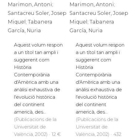
Marimon, Antoni;
Marimon, Antoni;
Santacreu Soler, Josep
Santacreu Soler, Josep
Miquel; Tabanera
Miquel; Tabanera
García, Nuria
García, Nuria
Aquest volum respon
Aquest volum respon
a un títol tan ampli i
a un títol tan ampli i
suggerent com
suggerent com
Història
Història
Contemporània
Contemporània
d'Amèrica amb una
d'Amèrica amb una
anàlisi exhaustiva de
anàlisi exhaustiva de
l'evolució històrica
l'evolució històrica
del continent
del continent
americà, des...
americà, des...
(Publicacions de la
(Publicacions de la
Universitat de
Universitat de
València, 2002) · 12 €
València, 2002) · 432