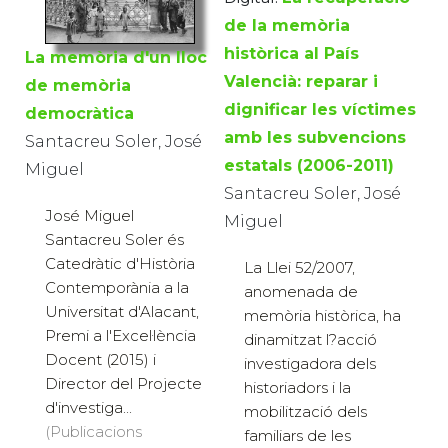
de la memòria
històrica al País
La memòria d'un lloc
Valencià: reparar i
de memòria
dignificar les víctimes
democràtica
amb les subvencions
Santacreu Soler, José
estatals (2006-2011)
Miguel
Santacreu Soler, José
José Miguel
Miguel
Santacreu Soler és
Catedràtic d'Història
La Llei 52/2007,
Contemporània a la
anomenada de
Universitat d'Alacant,
memòria històrica, ha
Premi a l'Excel·lència
dinamitzat l?acció
Docent (2015) i
investigadora dels
Director del Projecte
historiadors i la
d'investiga...
mobilització dels
(Publicacions
familiars de les