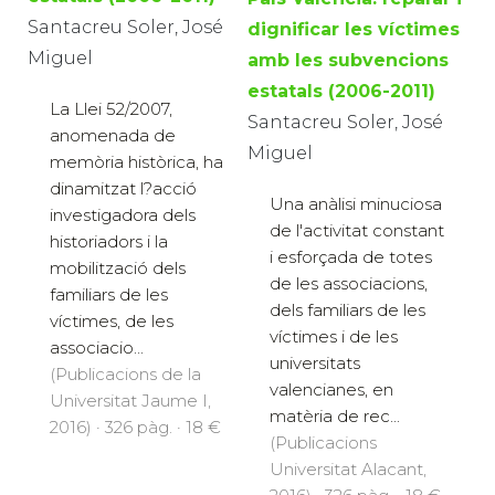
Santacreu Soler, José
dignificar les víctimes
Miguel
amb les subvencions
estatals (2006-2011)
La Llei 52/2007,
Santacreu Soler, José
anomenada de
Miguel
memòria històrica, ha
dinamitzat l?acció
Una anàlisi minuciosa
investigadora dels
de l'activitat constant
historiadors i la
i esforçada de totes
mobilització dels
de les associacions,
familiars de les
dels familiars de les
víctimes, de les
víctimes i de les
associacio...
universitats
(Publicacions de la
valencianes, en
Universitat Jaume I,
matèria de rec...
2016) · 326 pàg. · 18 €
(Publicacions
Universitat Alacant,