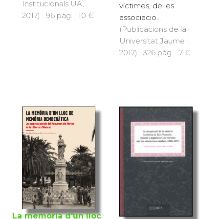
Institucionals UA,
víctimes, de les
2017) · 96 pàg. · 10 €
associacio...
(Publicacions de la
Universitat Jaume I,
2017) · 326 pàg. · 7 €
La memòria d'un lloc