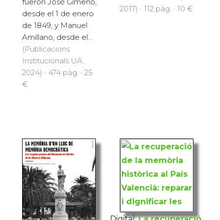
fueron José Gimeno,
2017) · 112 pàg. · 10 €
desde el 1 de enero
de 1849, y Manuel
Amillano, desde el...
(Publicacions
Institucionals UA,
2024) · 474 pàg. · 25
€
Digital:
La recuperació