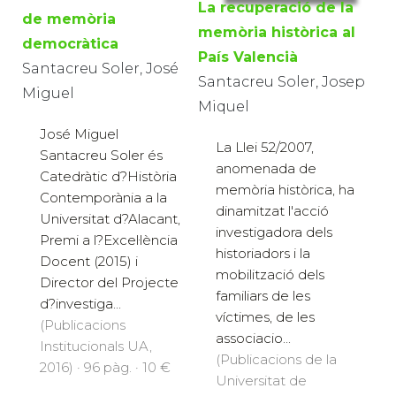
La recuperació de la
de memòria
memòria històrica al
democràtica
País Valencià
Santacreu Soler, José
Santacreu Soler, Josep
Miguel
Miquel
José Miguel
La Llei 52/2007,
Santacreu Soler és
anomenada de
Catedràtic d?Història
memòria històrica, ha
Contemporània a la
dinamitzat l'acció
Universitat d?Alacant,
investigadora dels
Premi a l?Excel·lència
historiadors i la
Docent (2015) i
mobilització dels
Director del Projecte
familiars de les
d?investiga...
víctimes, de les
(Publicacions
associacio...
Institucionals UA,
(Publicacions de la
2016) · 96 pàg. · 10 €
Universitat de