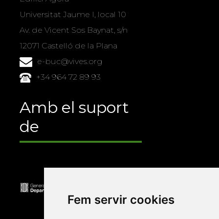
Universitat Jaume I, local 10
Av. de Vicent Sos Baynat, s/n
12071 Castelló de la Plana
e-buc@vives.org
+34 964 72 89 93
Amb el suport
de
Fem servir cookies