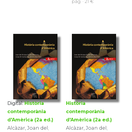
pàg. · 21 €
Digital:
Història
Història
contemporània
contemporània
d'Amèrica (2a ed.)
d'Amèrica (2a ed.)
Alcàzar, Joan del;
Alcàzar, Joan del;