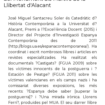
Llibertat d'Alacant
José Miguel Santacreu Soler és Catedràtic d?
Història Contemporània a la Universitat d?
Alacant, Premi a l?Excel·lència Docent (2015) i
Director del Projecte d?investigació Espanya
Contemporània des de 2011
(http://blogs.ua.es/espanacontemporanea/). Ha
coordinat i escrit nombrosos llibres i articles en
revistes especialitzades. Ha realitzat els
documentals ?Castigats? (FGUA 2009) sobre
les víctimes innocents de la postguerra i ?
Estación de Peatge? (FGUA 2011) sobre les
víctimes valencianes en els camps nazis i ha
comissariat diverses exposicions, les més
recents: ?Espanya debe saber [superar la
postguerra]? i ?Una mirada irònica. Llorens
Ferri?, produïdes pel MUA. El seu darrer llibre