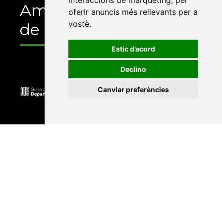
interaccions de màrqueting
,
per
Amb el suport
oferir anuncis més rellevants per a
vostè
.
de
Estic d’acord
Declino
Canviar preferències
Universitat Abat Oliba CEU
•
Universitat d'Alacant
•
Universitat d'Andorra
•
Universitat Autònoma de
Barcelona
•
Universitat de Barcelona
•
Universitat
CEU Cardenal Herrera
•
Universitat de Girona
•
Universitat de les Illes Balears
•
Universitat