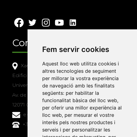
Contacte
Fem servir cookies
Aquest lloc web utilitza cookies i
Xarxa Vives d'Universitats
altres tecnologies de seguiment
Edifici Àgora
per millorar la vostra experiència
Universitat Jaume I, local 10
de navegació amb les finalitats
següents:
per habilitar la
Av. de Vicent Sos Baynat, s/n
funcionalitat bàsica del lloc web
,
12071 Castelló de la Plana
per oferir una millor experiència al
e-buc@vives.org
lloc web
,
per mesurar el vostre
interès pels nostres productes i
+34 964 72 89 93
serveis i per personalitzar les