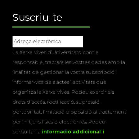
Suscriu-te
La Xarxa Vives d’Universitats, com a
responsable, tractarà les vostres dades amb la
finalitat de gestionar la vostra subscripció i
informar-vos dels actes i activitats que
organitza la Xarxa Vives. Podeu exercir els
drets d’accés, rectificació, supressió,
portabilitat, limitació o oposició al tractament
per mitjans físics o electrònics. Podeu
consultar la
informació addicional i