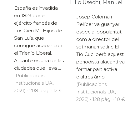
Lillo Usechi, Manuel
España es invadida
en 1823 por el
Josep Coloma i
ejército francés de
Pellicer va guanyar
Los Cien Mil Hijos de
especial popularitat
San Luis, que
com a director del
consigue acabar con
setmanari satíric El
el Trienio Liberal.
Tio Cuc, però aquest
Alicante es una de las
periodista alacantí va
ciudades que lleva ...
formar part activa
(Publicacions
d'altres àmb...
Institucionals UA,
(Publicacions
2021) · 208 pàg. · 12 €
Institucionals UA,
2026) · 128 pàg. · 10 €