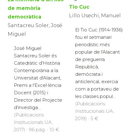
Tio Cuc
de memòria
Lillo Usechi, Manuel
democràtica
Santacreu Soler, José
El Tio Cuc (1914-1936)
Miguel
fou el setmanari
periodístic més
José Miguel
popular de l'Alacant
Santacreu Soler és
de preguerra.
Catedràtic d'Història
Republicà,
Contemporània a la
demòcrata i
Universitat d'Alacant,
anticlerical, exercia
Premi a l'Excel·lència
com a portaveu de
Docent (2015) i
les classes popul...
Director del Projecte
(Publicacions
d'investiga...
Institucionals UA,
(Publicacions
2019) · 5 €
Institucionals UA,
2017) · 96 pàg. · 10 €