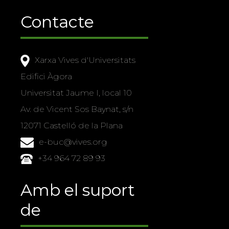
Contacte
Xarxa Vives d'Universitats
Edifici Àgora
Universitat Jaume I, local 10
Av. de Vicent Sos Baynat, s/n
12071 Castelló de la Plana
e-buc@vives.org
+34 964 72 89 93
Amb el suport
de