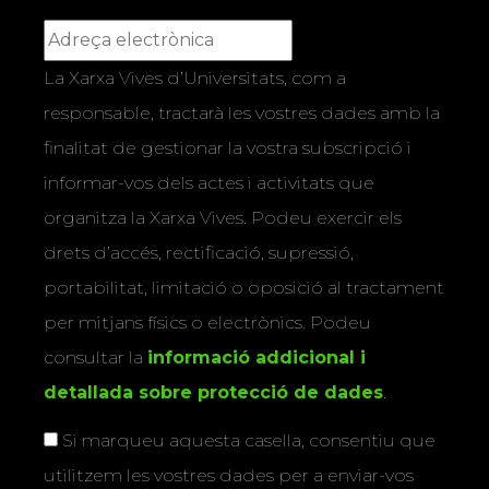
La Xarxa Vives d’Universitats, com a
responsable, tractarà les vostres dades amb la
finalitat de gestionar la vostra subscripció i
informar-vos dels actes i activitats que
organitza la Xarxa Vives. Podeu exercir els
drets d’accés, rectificació, supressió,
portabilitat, limitació o oposició al tractament
per mitjans físics o electrònics. Podeu
consultar la
informació addicional i
detallada sobre protecció de dades
.
Si marqueu aquesta casella, consentiu que
utilitzem les vostres dades per a enviar-vos