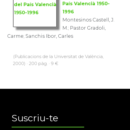
País Valencià 1950-
1996
Montesinos Castell, J.
M.; Pastor Gradoli,
Carme; Sanchis Ibor, Carles
(Publicacions de la Universitat de València,
2000) · 200 pàg. · 9 €
Suscriu-te