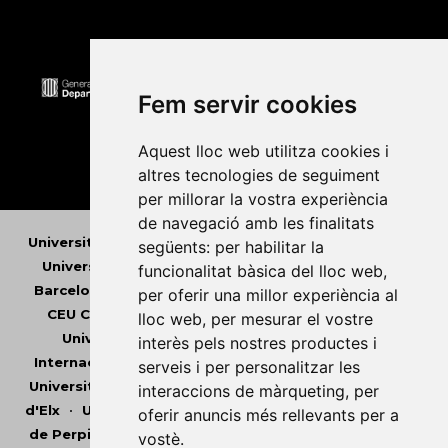
Fem servir cookies
Aquest lloc web utilitza cookies i
altres tecnologies de seguiment
per millorar la vostra experiència
de navegació amb les finalitats
Universitat Abat Oliba CEU
•
Universitat d'Alacant
•
següents:
per habilitar la
Universitat d'Andorra
•
Universitat Autònoma de
funcionalitat bàsica del lloc web
,
Barcelona
•
Universitat de Barcelona
•
Universitat
per oferir una millor experiència al
CEU Cardenal Herrera
•
Universitat de Girona
•
lloc web
,
per mesurar el vostre
Universitat de les Illes Balears
•
Universitat
interès pels nostres productes i
Internacional de Catalunya
•
Universitat Jaume I
•
serveis i per personalitzar les
Universitat de Lleida
•
Universitat Miguel Hernández
interaccions de màrqueting
,
per
d'Elx
•
Universitat Oberta de Catalunya
•
Universitat
oferir anuncis més rellevants per a
de Perpinyà Via Domitia
•
Universitat Politècnica de
vostè
.