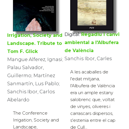
Digital:
Regadiu i canvi
Irrigation, Society and
ambiental a l'Albufera
Landscape. Tribute to
de València
Tom F. Glick
Sanchis Ibor, Carles
Mangue Alferez, Ignasi;
Palau Salvador,
A les acaballes de
Guillermo; Martínez
l'edat mitjana,
Sanmartín, Lus Pablo;
l'Albufera de València
Sanchis Ibor, Carlos
era un ample estany
salobrenc que, voltat
Abelardo
de vinyes, oliveres i
The Conference
carrascars dispersos,
Irrigation, Society and
s'estenia entre el cap
Landscape,
de Cull...