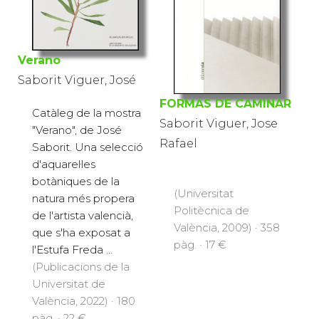
Verano
Saborit Viguer, José
FORMAS DE CAMINAR
Catàleg de la mostra
Saborit Viguer, Jose
"Verano", de José
Rafael
Saborit. Una selecció
d'aquarel·les
botàniques de la
(Universitat
natura més propera
Politècnica de
de l'artista valencià,
València, 2009) · 358
que s'ha exposat a
pàg. · 17 €
l'Estufa Freda ...
(Publicacions de la
Universitat de
València, 2022) · 180
pàg. · 22 €