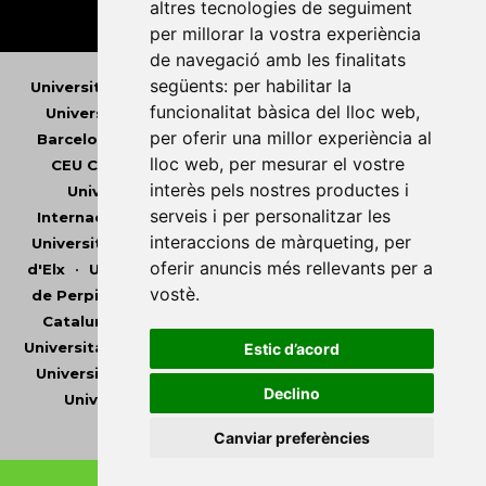
altres tecnologies de seguiment
per millorar la vostra experiència
de navegació amb les finalitats
següents:
per habilitar la
Universitat Abat Oliba CEU
•
Universitat d'Alacant
•
funcionalitat bàsica del lloc web
,
Universitat d'Andorra
•
Universitat Autònoma de
per oferir una millor experiència al
Barcelona
•
Universitat de Barcelona
•
Universitat
lloc web
,
per mesurar el vostre
CEU Cardenal Herrera
•
Universitat de Girona
•
interès pels nostres productes i
Universitat de les Illes Balears
•
Universitat
serveis i per personalitzar les
Internacional de Catalunya
•
Universitat Jaume I
•
interaccions de màrqueting
,
per
Universitat de Lleida
•
Universitat Miguel Hernández
oferir anuncis més rellevants per a
d'Elx
•
Universitat Oberta de Catalunya
•
Universitat
vostè
.
de Perpinyà Via Domitia
•
Universitat Politècnica de
Catalunya
•
Universitat Politècnica de València
•
Universitat Pompeu Fabra
•
Universitat Ramon Llull
•
Estic d’acord
Universitat Rovira i Virgili
•
Universitat de Sàsser
•
Declino
Universitat de València
•
Universitat de Vic -
Universitat Central de Catalunya
Canviar preferències