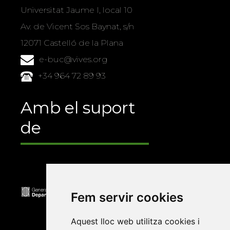
Universitat Jaume I, local 10
Av. de Vicent Sos Baynat, s/n
12071 Castelló de la Plana
e-buc@vives.org
+34 964 72 89 93
Amb el suport
de
Fem servir cookies
Aquest lloc web utilitza cookies i