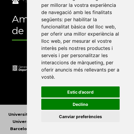
+34 964 72 89 93
per millorar la vostra experiència
de navegació amb les finalitats
Amb el suport
següents:
per habilitar la
funcionalitat bàsica del lloc web
,
de
per oferir una millor experiència al
lloc web
,
per mesurar el vostre
interès pels nostres productes i
serveis i per personalitzar les
interaccions de màrqueting
,
per
oferir anuncis més rellevants per a
vostè
.
Estic d’acord
Declino
Universitat Abat Oliba CEU
•
Universitat d'Alacant
•
Canviar preferències
Universitat d'Andorra
•
Universitat Autònoma de
Barcelona
•
Universitat de Barcelona
•
Universitat