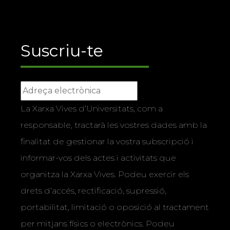
Suscriu-te
La Xarxa Vives d’Universitats, com a
responsable, tractarà les vostres dades amb la
finalitat de gestionar la vostra subscripció i
informar-vos dels actes i activitats que
organitza la Xarxa Vives. Podeu exercir els
drets d’accés, rectificació, supressió,
portabilitat, limitació o oposició al tractament
per mitjans físics o electrònics. Podeu