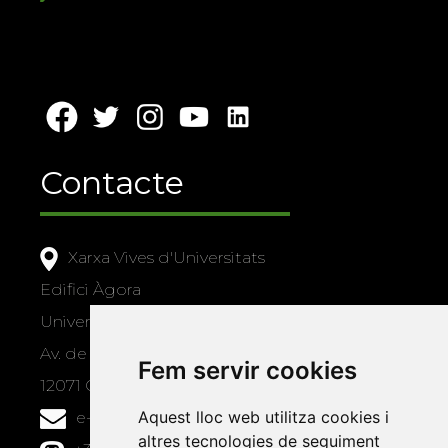
Contacte
Xarxa Vives d'Universitats
Edifici Àgora
Universitat Jaume I, local 10
Av. de Vicent Sos Baynat, s/n
Fem servir cookies
12071 Castelló de la Plana
Aquest lloc web utilitza cookies i
e-buc@vives.org
altres tecnologies de seguiment