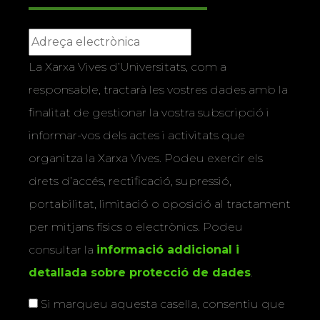
La Xarxa Vives d’Universitats, com a
responsable, tractarà les vostres dades amb la
finalitat de gestionar la vostra subscripció i
informar-vos dels actes i activitats que
organitza la Xarxa Vives. Podeu exercir els
drets d’accés, rectificació, supressió,
portabilitat, limitació o oposició al tractament
per mitjans físics o electrònics. Podeu
consultar la
informació addicional i
detallada sobre protecció de dades
.
Si marqueu aquesta casella, consentiu que