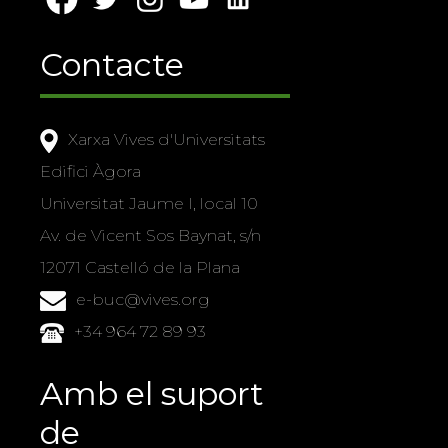
Contacte
Xarxa Vives d'Universitats
Edifici Àgora
Universitat Jaume I, local 10
Av. de Vicent Sos Baynat, s/n
12071 Castelló de la Plana
e-buc@vives.org
+34 964 72 89 93
Amb el suport
de