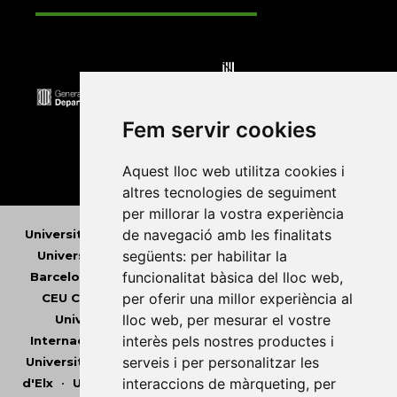
Fem servir cookies
Aquest lloc web utilitza cookies i
altres tecnologies de seguiment
per millorar la vostra experiència
de navegació amb les finalitats
Universitat Abat Oliba CEU
•
Universitat d'Alacant
•
següents:
per habilitar la
Universitat d'Andorra
•
Universitat Autònoma de
funcionalitat bàsica del lloc web
,
Barcelona
•
Universitat de Barcelona
•
Universitat
per oferir una millor experiència al
CEU Cardenal Herrera
•
Universitat de Girona
•
lloc web
,
per mesurar el vostre
Universitat de les Illes Balears
•
Universitat
interès pels nostres productes i
Internacional de Catalunya
•
Universitat Jaume I
•
serveis i per personalitzar les
Universitat de Lleida
•
Universitat Miguel Hernández
interaccions de màrqueting
,
per
d'Elx
•
Universitat Oberta de Catalunya
•
Universitat