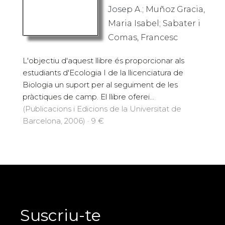
Josep A.; Muñoz Gracia,
Maria Isabel; Sabater i
Comas, Francesc
L'objectiu d'aquest llibre és proporcionar als
estudiants d'Ecologia I de la llicenciatura de
Biologia un suport per al seguiment de les
pràctiques de camp. El llibre oferei...
(Publicacions i Edicions de la Universitat de
Barcelona, 2006) · 9 €
Suscriu-te