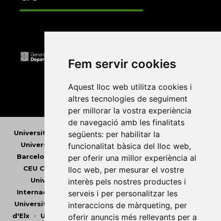
Fem servir cookies
Aquest lloc web utilitza cookies i
altres tecnologies de seguiment
per millorar la vostra experiència
de navegació amb les finalitats
Universitat Abat Oliba CEU
•
Universitat d'Alacant
•
següents:
per habilitar la
Universitat d'Andorra
•
Universitat Autònoma de
funcionalitat bàsica del lloc web
,
Barcelona
•
Universitat de Barcelona
•
Universitat
per oferir una millor experiència al
CEU Cardenal Herrera
•
Universitat de Girona
•
lloc web
,
per mesurar el vostre
Universitat de les Illes Balears
•
Universitat
interès pels nostres productes i
Internacional de Catalunya
•
Universitat Jaume I
•
serveis i per personalitzar les
Universitat de Lleida
•
Universitat Miguel Hernández
interaccions de màrqueting
,
per
d'Elx
•
Universitat Oberta de Catalunya
•
Universitat
oferir anuncis més rellevants per a