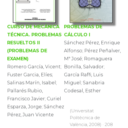
CURSO DE MECÁNICA
PROBLEMAS DE
TÉCNICA. PROBLEMAS
CÁLCULO I
RESUELTOS II
Sánchez Pérez, Enrique
(PROBLEMAS DE
Alfonso; Pérez Peñalver,
EXAMEN)
Mª José; Romaguera
Romero García, Vicent;
Bonilla, Salvador;
Fuster Garcia, Elíes;
García Raffi, Luis
Salinas Marín, Isabel;
Miguel; Sanabria
Pallarés Rubio,
Codesal, Esther
Francisco Javier; Curiel
Esparza, Jorge; Sánchez
(Universitat
Pérez, Juan Vicente
Politècnica de
València, 2008) · 208