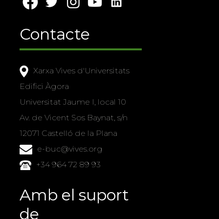
Contacte
Xarxa Vives d'Universitats
Edifici Àgora
Universitat Jaume I, local 10
Av. de Vicent Sos Baynat, s/n
12071 Castelló de la Plana
e-buc@vives.org
+34 964 72 89 93
Amb el suport
de