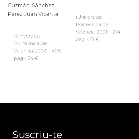
Guzmán; Sánchez
Pérez, Juan Vicente
(Universitat
Politècnica de
València, 2001) · 274
(Universitat
pàg. · 23 €
Politècnica de
València, 2002) · 408
pàg. · 34 €
Suscriu-te