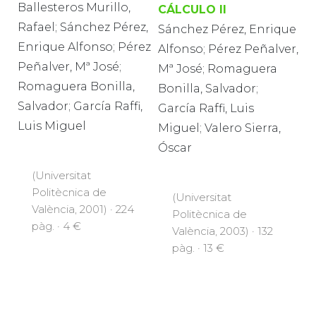
Ballesteros Murillo,
CÁLCULO II
Rafael; Sánchez Pérez,
Sánchez Pérez, Enrique
Enrique Alfonso; Pérez
Alfonso; Pérez Peñalver,
Peñalver, Mª José;
Mª José; Romaguera
Romaguera Bonilla,
Bonilla, Salvador;
Salvador; García Raffi,
García Raffi, Luis
Luis Miguel
Miguel; Valero Sierra,
Óscar
(Universitat
Politècnica de
(Universitat
València, 2001) · 224
Politècnica de
pàg. · 4 €
València, 2003) · 132
pàg. · 13 €