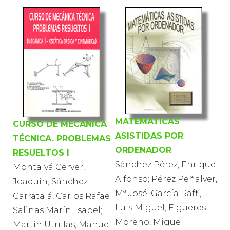
MATEMÁTICAS
CURSO DE MECÁNICA
ASISTIDAS POR
TÉCNICA. PROBLEMAS
ORDENADOR
RESUELTOS I
Sánchez Pérez, Enrique
Montalvá Cerver,
Alfonso; Pérez Peñalver,
Joaquín; Sánchez
Mª José; García Raffi,
Carratalá, Carlos Rafael;
Luis Miguel; Figueres
Salinas Marín, Isabel;
Moreno, Miguel
Martín Utrillas, Manuel