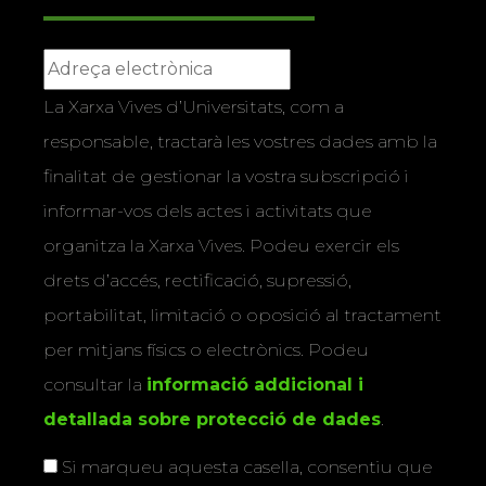
La Xarxa Vives d’Universitats, com a
responsable, tractarà les vostres dades amb la
finalitat de gestionar la vostra subscripció i
informar-vos dels actes i activitats que
organitza la Xarxa Vives. Podeu exercir els
drets d’accés, rectificació, supressió,
portabilitat, limitació o oposició al tractament
per mitjans físics o electrònics. Podeu
consultar la
informació addicional i
detallada sobre protecció de dades
.
Si marqueu aquesta casella, consentiu que