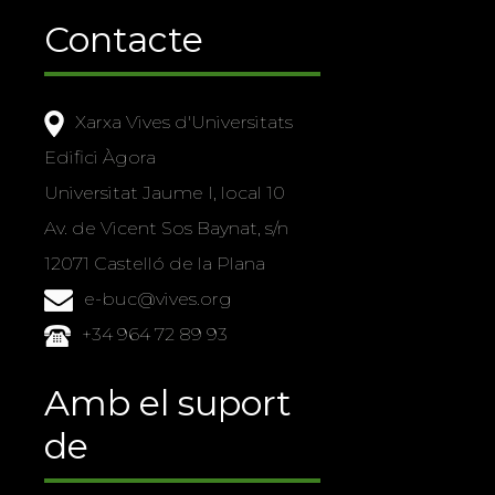
Contacte
Xarxa Vives d'Universitats
Edifici Àgora
Universitat Jaume I, local 10
Av. de Vicent Sos Baynat, s/n
12071 Castelló de la Plana
e-buc@vives.org
+34 964 72 89 93
Amb el suport
de