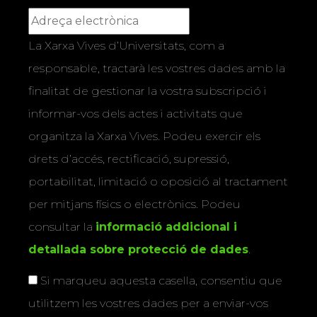
La Xarxa Vives d’Universitats, com a
responsable, tractarà les vostres dades amb la
finalitat de gestionar la vostra subscripció i
informar-vos dels actes i activitats que
organitza la Xarxa Vives. Podeu exercir els
drets d’accés, rectificació, supressió,
portabilitat, limitació o oposició al tractament
per mitjans físics o electrònics. Podeu
consultar la
informació addicional i
detallada sobre protecció de dades
.
Si marqueu aquesta casella, consentiu que
utilitzem les vostres dades per a enviar-vos