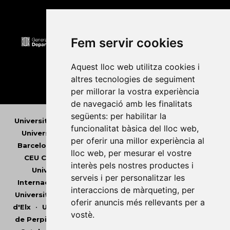
Fem servir cookies
Aquest lloc web utilitza cookies i
altres tecnologies de seguiment
per millorar la vostra experiència
de navegació amb les finalitats
següents:
per habilitar la
Universitat Abat Oliba CEU
•
Universitat d'Alacant
•
funcionalitat bàsica del lloc web
,
Universitat d'Andorra
•
Universitat Autònoma de
per oferir una millor experiència al
Barcelona
•
Universitat de Barcelona
•
Universitat
lloc web
,
per mesurar el vostre
CEU Cardenal Herrera
•
Universitat de Girona
•
interès pels nostres productes i
Universitat de les Illes Balears
•
Universitat
serveis i per personalitzar les
Internacional de Catalunya
•
Universitat Jaume I
•
interaccions de màrqueting
,
per
Universitat de Lleida
•
Universitat Miguel Hernández
oferir anuncis més rellevants per a
d'Elx
•
Universitat Oberta de Catalunya
•
Universitat
vostè
.
de Perpinyà Via Domitia
•
Universitat Politècnica de