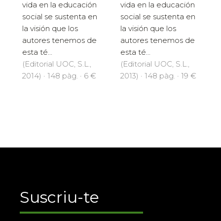
vida en la educación
vida en la educación
social se sustenta en
social se sustenta en
la visión que los
la visión que los
autores tenemos de
autores tenemos de
esta té...
esta té...
(Editorial UOC, S.L.,
(Editorial UOC, S.L.,
2014) · 148 pàg. · 6 €
2013) · 148 pàg. · 19 €
Suscriu-te